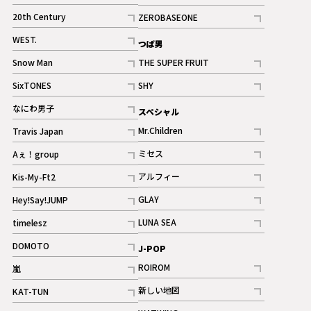
ギャラリー
記事
記事
20th Century
ZEROBASEONE
ギャラリー
記事
記事
WEST.
つば男
記事
Snow Man
THE SUPER FRUIT
記事
記事
SixTONES
SHY
ギャラリー
ギャラリー
記事
記事
なにわ男子
スペシャル
ギャラリー
記事
Mr.Children
Travis Japan
記事
記事
ミセス
Aぇ！group
記事
記事
アルフィー
Kis-My-Ft2
記事
記事
GLAY
Hey!Say!JUMP
ギャラリー
記事
記事
LUNA SEA
timelesz
記事
記事
DOMOTO
J-POP
記事
ROIROM
嵐
記事
記事
新しい地図
KAT-TUN
記事
記事