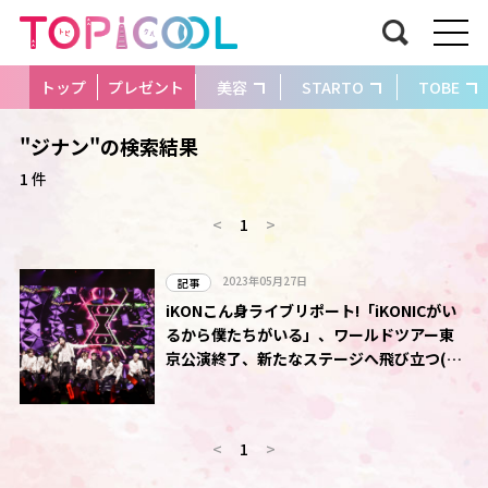
トップ
プレゼント
美容
STARTO
TOBE
"ジナン"の検索結果
1 件
<
1
>
2023年05月27日
記事
iKONこん身ライブリポート!「iKONICがい
るから僕たちがいる」、ワールドツアー東
京公演終了、新たなステージへ飛び立つ(写
真11枚掲載)
<
1
>