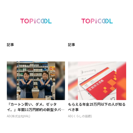
記事
記事
『カートン買い、ダメ。ゼッタ
もらえる年金25万円以下の人が知る
イ。』年間11万円節約の新型タバコ
べき事
が爆売れ
AD(株式会社HAL)
AD(くらしの話題)