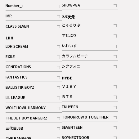
記事
SHOW-WA
Number_i
記事
記事
IMP.
2.5次元
記事
とぅるりぶ
CLASS SEVEN
記事
記事
すとぷり
LDH
記事
いれいす
LDH SCREAM
ギャラリー
記事
記事
カラフルピーチ
EXILE
ギャラリー
記事
記事
シクフォニ
GENERATIONS
記事
記事
FANTASTICS
HYBE
記事
ＶＩＢＹ
BALLISTIK BOYZ
記事
記事
ＢＴＳ
LIL LEAGUE
記事
記事
ENHYPEN
WOLF HOWL HARMONY
記事
記事
TOMORROW X TOGETHER
THE JET BOY BANGERZ
記事
記事
SEVENTEEN
三代目JSB
ギャラリー
記事
記事
BOYNEXTDOOR
THE RAMPAGE