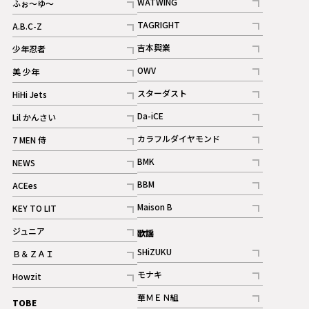
WATWING
ふぉ～ゆ～
記事
記事
TAGRIGHT
A.B.C-Z
記事
記事
吉本興業
少年忍者
ギャラリー
記事
記事
OWV
美 少年
記事
記事
スターダスト
HiHi Jets
ギャラリー
記事
記事
Da-iCE
Lil かんさい
記事
記事
カラフルダイヤモンド
7 MEN 侍
記事
記事
BMK
NEWS
記事
記事
BBM
ACEes
ギャラリー
記事
記事
Maison B
KEY TO LIT
ギャラリー
記事
記事
ジュニア
歌謡
ギャラリー
記事
SHiZUKU
Ｂ＆ＺＡＩ
記事
記事
モナキ
Howzit
記事
記事
華ＭＥＮ組
TOBE