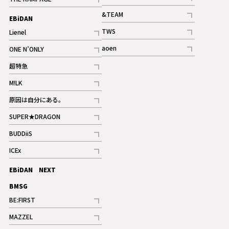
記事
記事
&TEAM
EBiDAN
ギャラリー
記事
TWS
Lienel
ギャラリー
記事
記事
aoen
ONE N’ONLY
記事
記事
超特急
記事
M!LK
ギャラリー
記事
原因は自分にある。
記事
SUPER★DRAGON
記事
BUDDiiS
記事
ICEx
記事
EBiDAN NEXT
BMSG
BE:FIRST
記事
MAZZEL
ギャラリー
記事