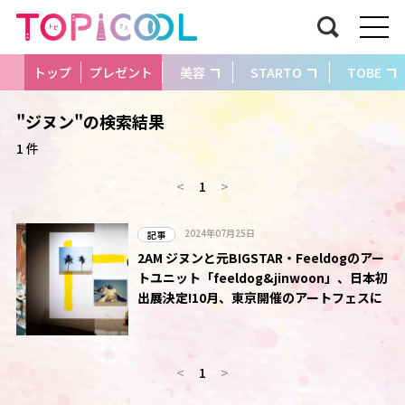
トップ
プレゼント
美容
STARTO
TOBE
"ジヌン"の検索結果
1 件
<
1
>
2024年07月25日
記事
2AM ジヌンと元BIGSTAR・Feeldogのアー
トユニット「feeldog&jinwoon」、日本初
出展決定!10月、東京開催のアートフェスに
<
1
>