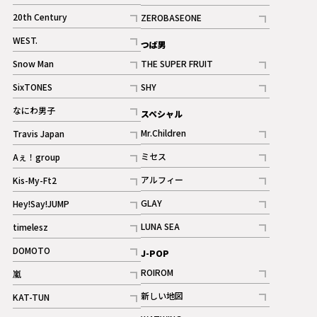
ギャラリー
記事
記事
20th Century
ZEROBASEONE
ギャラリー
記事
記事
WEST.
つば男
記事
Snow Man
THE SUPER FRUIT
記事
記事
SixTONES
SHY
ギャラリー
ギャラリー
記事
記事
なにわ男子
スペシャル
ギャラリー
記事
Mr.Children
Travis Japan
記事
記事
ミセス
Aぇ！group
記事
記事
アルフィー
Kis-My-Ft2
記事
記事
GLAY
Hey!Say!JUMP
ギャラリー
記事
記事
LUNA SEA
timelesz
記事
記事
DOMOTO
J-POP
記事
ROIROM
嵐
記事
記事
新しい地図
KAT-TUN
記事
記事