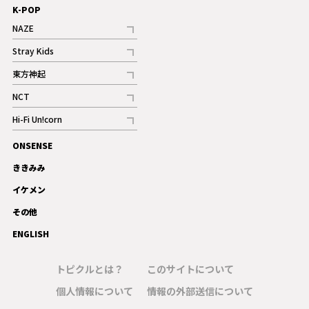
K-POP
NAZE
記事
Stray Kids
記事
東方神起
記事
NCT
記事
Hi-Fi Un!corn
記事
ONSENSE
ギャラリー
ききみみ
イケメン
その他
ENGLISH
トピクルとは？
このサイトについて
個人情報について
情報の外部送信について