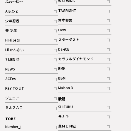
WATWING
ふぉ～ゆ～
記事
記事
TAGRIGHT
A.B.C-Z
記事
記事
吉本興業
少年忍者
ギャラリー
記事
記事
OWV
美 少年
記事
記事
スターダスト
HiHi Jets
ギャラリー
記事
記事
Da-iCE
Lil かんさい
記事
記事
カラフルダイヤモンド
7 MEN 侍
記事
記事
BMK
NEWS
記事
記事
BBM
ACEes
ギャラリー
記事
記事
Maison B
KEY TO LIT
ギャラリー
記事
記事
ジュニア
歌謡
ギャラリー
記事
SHiZUKU
Ｂ＆ＺＡＩ
記事
記事
モナキ
TOBE
記事
華ＭＥＮ組
Number_i