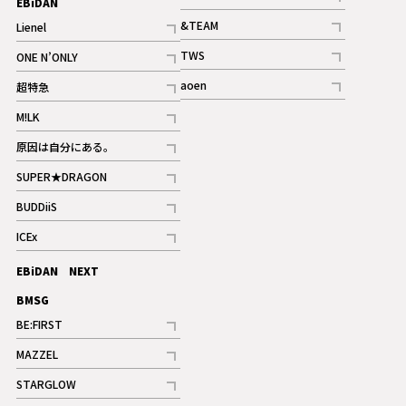
EBiDAN
ギャラリー
記事
&TEAM
Lienel
記事
記事
TWS
ONE N’ONLY
ギャラリー
記事
記事
aoen
超特急
記事
記事
M!LK
ギャラリー
記事
原因は自分にある。
記事
SUPER★DRAGON
記事
BUDDiiS
記事
ICEx
記事
EBiDAN NEXT
BMSG
BE:FIRST
記事
MAZZEL
ギャラリー
記事
STARGLOW
ギャラリー
記事