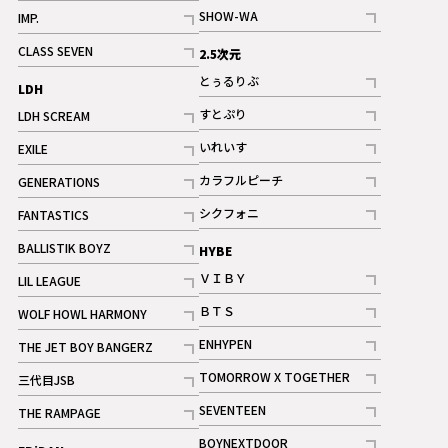
記事
記事
SHOW-WA
IMP.
記事
記事
CLASS SEVEN
2.5次元
記事
とぅるりぶ
LDH
記事
すとぷり
LDH SCREAM
記事
記事
いれいす
EXILE
ギャラリー
記事
記事
カラフルピーチ
GENERATIONS
ギャラリー
記事
記事
シクフォニ
FANTASTICS
記事
記事
BALLISTIK BOYZ
HYBE
記事
ＶＩＢＹ
LIL LEAGUE
記事
記事
ＢＴＳ
WOLF HOWL HARMONY
記事
記事
ENHYPEN
THE JET BOY BANGERZ
記事
記事
TOMORROW X TOGETHER
三代目JSB
記事
記事
SEVENTEEN
THE RAMPAGE
ギャラリー
記事
記事
BOYNEXTDOOR