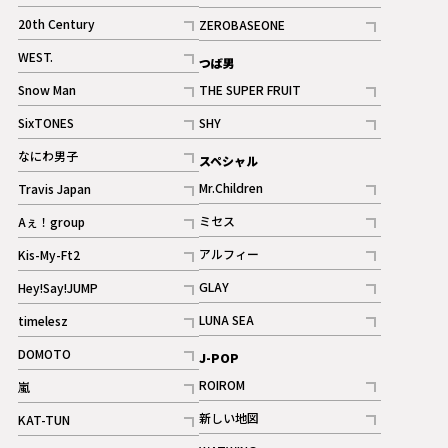
ギャラリー
記事
記事
20th Century
ZEROBASEONE
ギャラリー
記事
記事
WEST.
つば男
記事
Snow Man
THE SUPER FRUIT
記事
記事
SixTONES
SHY
ギャラリー
ギャラリー
記事
記事
なにわ男子
スペシャル
ギャラリー
記事
Mr.Children
Travis Japan
記事
記事
ミセス
Aぇ！group
記事
記事
アルフィー
Kis-My-Ft2
記事
記事
GLAY
Hey!Say!JUMP
ギャラリー
記事
記事
LUNA SEA
timelesz
記事
記事
DOMOTO
J-POP
記事
ROIROM
嵐
記事
記事
新しい地図
KAT-TUN
記事
記事