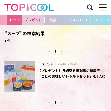
トップ
プレゼント
美容
STARTO
TOBE
"スープ"の検索結果
1 件
<
1
>
2023年12月05日
プレゼント
【プレゼント】長崎県五島列島の特産品
「ごとの美味しいレトルトセット」を3人に
<
1
>