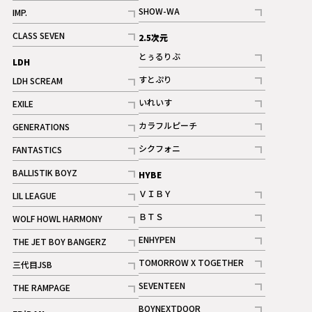
記事
記事
SHOW-WA
IMP.
記事
記事
CLASS SEVEN
2.5次元
記事
とぅるりぶ
LDH
記事
すとぷり
LDH SCREAM
記事
記事
いれいす
EXILE
ギャラリー
記事
記事
カラフルピーチ
GENERATIONS
ギャラリー
記事
記事
シクフォニ
FANTASTICS
記事
記事
BALLISTIK BOYZ
HYBE
記事
ＶＩＢＹ
LIL LEAGUE
記事
記事
ＢＴＳ
WOLF HOWL HARMONY
記事
記事
ENHYPEN
THE JET BOY BANGERZ
記事
記事
TOMORROW X TOGETHER
三代目JSB
記事
記事
SEVENTEEN
THE RAMPAGE
ギャラリー
記事
記事
BOYNEXTDOOR