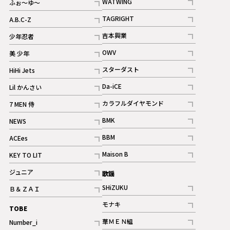
WATWING
ふぉ～ゆ～
記事
記事
TAGRIGHT
A.B.C-Z
記事
記事
吉本興業
少年忍者
ギャラリー
記事
記事
OWV
美 少年
記事
記事
スターダスト
HiHi Jets
ギャラリー
記事
記事
Da-iCE
Lil かんさい
記事
記事
カラフルダイヤモンド
7 MEN 侍
記事
記事
BMK
NEWS
記事
記事
BBM
ACEes
ギャラリー
記事
記事
Maison B
KEY TO LIT
ギャラリー
記事
記事
ジュニア
歌謡
ギャラリー
記事
SHiZUKU
Ｂ＆ＺＡＩ
記事
記事
モナキ
TOBE
記事
華ＭＥＮ組
Number_i