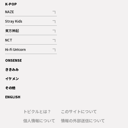
K-POP
NAZE
記事
Stray Kids
記事
東方神起
記事
NCT
記事
Hi-Fi Un!corn
記事
ONSENSE
ギャラリー
ききみみ
イケメン
その他
ENGLISH
トピクルとは？
このサイトについて
個人情報について
情報の外部送信について