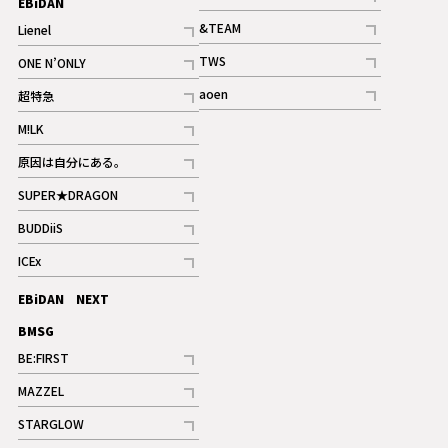
EBiDAN
ギャラリー
記事
&TEAM
Lienel
記事
記事
TWS
ONE N’ONLY
ギャラリー
記事
記事
aoen
超特急
記事
記事
M!LK
ギャラリー
記事
原因は自分にある。
記事
SUPER★DRAGON
記事
BUDDiiS
記事
ICEx
記事
EBiDAN NEXT
BMSG
BE:FIRST
記事
MAZZEL
ギャラリー
記事
STARGLOW
ギャラリー
記事