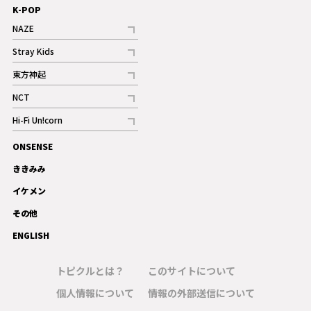
K-POP
NAZE
記事
Stray Kids
記事
東方神起
記事
NCT
記事
Hi-Fi Un!corn
記事
ONSENSE
ギャラリー
ききみみ
イケメン
その他
ENGLISH
トピクルとは？
このサイトについて
個人情報について
情報の外部送信について