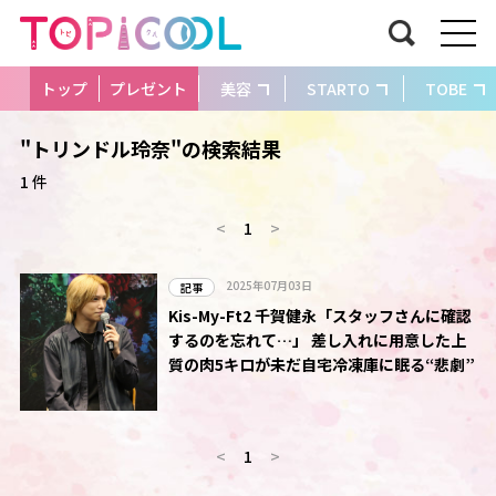
トップ
プレゼント
美容
STARTO
TOBE
"トリンドル玲奈"の検索結果
1 件
<
1
>
2025年07月03日
記事
Kis-My-Ft2 千賀健永「スタッフさんに確認
するのを忘れて…」 差し入れに用意した上
質の肉5キロが未だ自宅冷凍庫に眠る“悲劇”
<
1
>