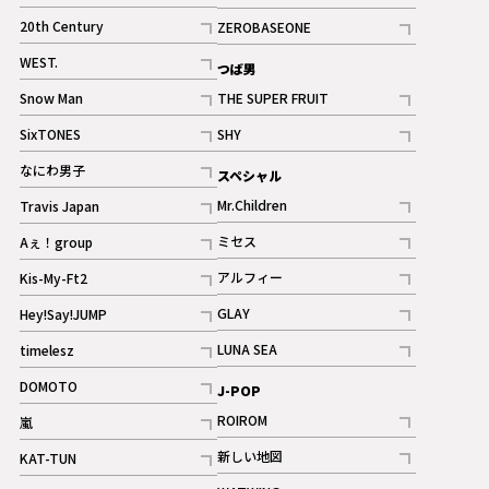
ギャラリー
記事
記事
20th Century
ZEROBASEONE
ギャラリー
記事
記事
WEST.
つば男
記事
Snow Man
THE SUPER FRUIT
記事
記事
SixTONES
SHY
ギャラリー
ギャラリー
記事
記事
なにわ男子
スペシャル
ギャラリー
記事
Mr.Children
Travis Japan
記事
記事
ミセス
Aぇ！group
記事
記事
アルフィー
Kis-My-Ft2
記事
記事
GLAY
Hey!Say!JUMP
ギャラリー
記事
記事
LUNA SEA
timelesz
記事
記事
DOMOTO
J-POP
記事
ROIROM
嵐
記事
記事
新しい地図
KAT-TUN
記事
記事