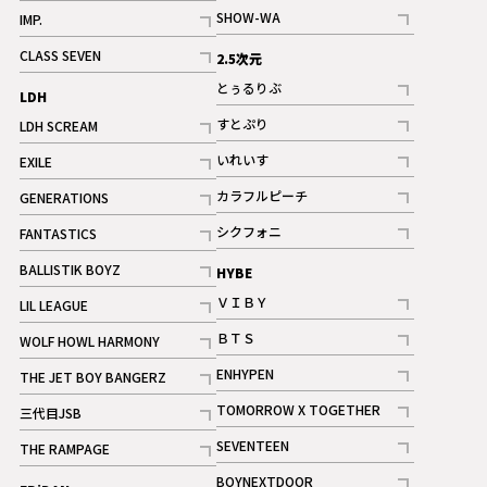
記事
記事
SHOW-WA
IMP.
記事
記事
CLASS SEVEN
2.5次元
記事
とぅるりぶ
LDH
記事
すとぷり
LDH SCREAM
記事
記事
いれいす
EXILE
ギャラリー
記事
記事
カラフルピーチ
GENERATIONS
ギャラリー
記事
記事
シクフォニ
FANTASTICS
記事
記事
BALLISTIK BOYZ
HYBE
記事
ＶＩＢＹ
LIL LEAGUE
記事
記事
ＢＴＳ
WOLF HOWL HARMONY
記事
記事
ENHYPEN
THE JET BOY BANGERZ
記事
記事
TOMORROW X TOGETHER
三代目JSB
記事
記事
SEVENTEEN
THE RAMPAGE
ギャラリー
記事
記事
BOYNEXTDOOR