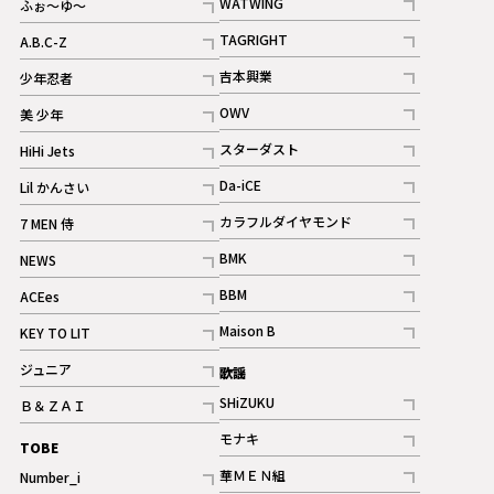
WATWING
ふぉ～ゆ～
記事
記事
TAGRIGHT
A.B.C-Z
記事
記事
吉本興業
少年忍者
ギャラリー
記事
記事
OWV
美 少年
記事
記事
スターダスト
HiHi Jets
ギャラリー
記事
記事
Da-iCE
Lil かんさい
記事
記事
カラフルダイヤモンド
7 MEN 侍
記事
記事
BMK
NEWS
記事
記事
BBM
ACEes
ギャラリー
記事
記事
Maison B
KEY TO LIT
ギャラリー
記事
記事
ジュニア
歌謡
ギャラリー
記事
SHiZUKU
Ｂ＆ＺＡＩ
記事
記事
モナキ
TOBE
記事
華ＭＥＮ組
Number_i