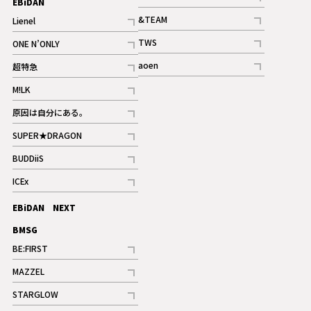
EBiDAN
ギャラリー
記事
&TEAM
Lienel
記事
記事
TWS
ONE N’ONLY
ギャラリー
記事
記事
aoen
超特急
記事
記事
M!LK
ギャラリー
記事
原因は自分にある。
記事
SUPER★DRAGON
記事
BUDDiiS
記事
ICEx
記事
EBiDAN NEXT
BMSG
BE:FIRST
記事
MAZZEL
ギャラリー
記事
STARGLOW
ギャラリー
記事