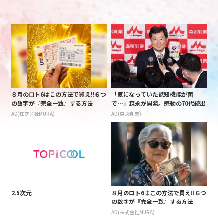
８月のロト6はこの方法で買え!!６つ
「気になっていた認知機能が菌
の数字が『完全一致』する方法
で…」森永が開発。感動の70代続出
AD(株式会社MURA)
AD(森永乳業)
2.5次元
８月のロト6はこの方法で買え!!６つ
の数字が『完全一致』する方法
AD(株式会社MURA)