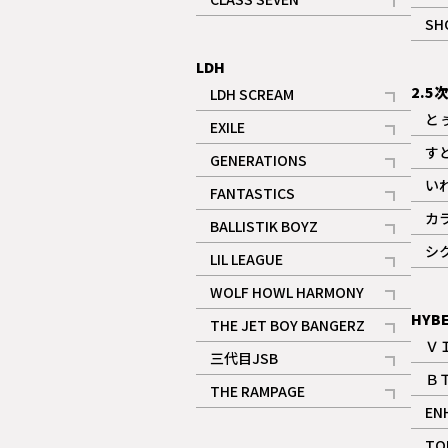
記事
SH
LDH
2.5
LDH SCREAM
記事
と
EXILE
記事
す
GENERATIONS
記事
い
FANTASTICS
記事
カ
BALLISTIK BOYZ
記事
シ
LIL LEAGUE
記事
WOLF HOWL HARMONY
記事
HYB
THE JET BOY BANGERZ
Ｖ
記事
三代目JSB
Ｂ
記事
THE RAMPAGE
EN
記事
ギャラリー
TO