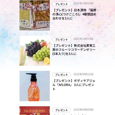
レ
2025年10月28日
プレゼント
【プレゼント】日本漬物 「薩摩
の漬心(つけごころ)」4種類詰め
合わせを3人に
翻
戦
ー
2025年10月14日
プレゼント
【プレゼント】株式会社果実工
房のフルーツコラーゲンゼリー
(5本入り)を3人に
2025年09月23日
プレゼント
【プレゼント】ボディケアジェ
ル「AFLORA」 3人にプレゼン
ト
2025年09月09日
プレゼント