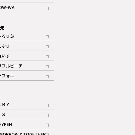
記事
OW-WA
記事
次元
ぅるりぶ
記事
とぷり
記事
れいす
ギャラリー
記事
ラフルピーチ
ギャラリー
記事
クフォニ
記事
E
ＩＢＹ
記事
ＴＳ
記事
HYPEN
記事
MORROW X TOGETHER