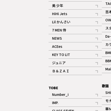
ギャラリー
記事
TA
美 少年
記事
吉
HiHi Jets
記事
OW
Lil かんさい
記事
ス
7 MEN 侍
記事
Da-
NEWS
記事
カ
ACEes
記事
BM
KEY TO LIT
記事
BB
ジュニア
記事
Mai
Ｂ＆ＺＡＩ
記事
歌謡
TOBE
SH
Number_i
記事
モ
IMP.
記事
華
CLASS SEVEN