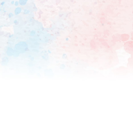
超高速で命懸けのデスレース
ーサーを選び、ゴールを目指
る。 ※マジック:ザ・ギャザリング 1993年にアメリカで発売された世界初のトレーディングカ
ードゲーム。数学者のリチャ
訳、世界で70以上の国と地
相手のライフを0点にするな
ドセットにより、ゲームの環境は常に変化している
走破」と「オリジナルブルゾ