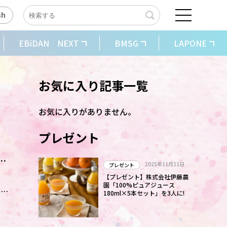
sh
EBiDAN NEXT
BMSG
LAPONE
お気に入り記事一覧
お気に入りがありません。
プレゼント
ン
2025年11月11日
プレゼント
【プレゼント】株式会社伊藤農
園「100%ピュアジュース
180ml×5本セット」を3人に!
グ