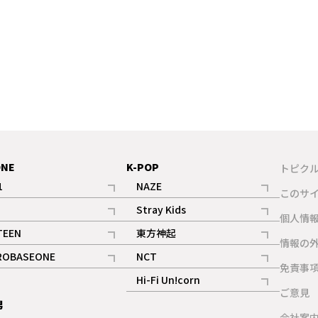
ONE
K-POP
トピク
1
NAZE
このサ
記事
記事
Stray Kids
ギャラリー
個人情
記事
記事
TEEN
東方神起
ギャラリー
情報の
記事
記事
ROBASEONE
NCT
ギャラリー
免責事
記事
記事
Hi-Fi Un!corn
ご意見
記事
男
ギャラリー
会社案