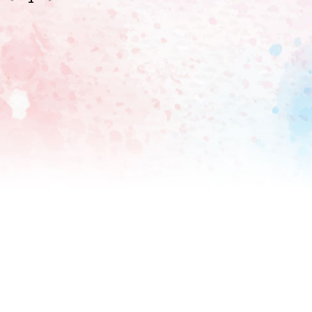
。プレーヤーはゴブリンから昆虫まで2色に属する10チームの
して争う。勝者には栄誉あるトロフィー「霊気灯」が授与され
ード・ガーフィールドによって生み出され、現在では6言語で
域で、5千万人を超えるファンとプレーヤーを魅了している。対
ど勝利条件を満たすことを目指す。年間を通して発売されるカ
。 今回はトピクル読者に、新セット「霊気
ン」(非売品、紳士Lサイズ)のセットを3人にプレゼント。