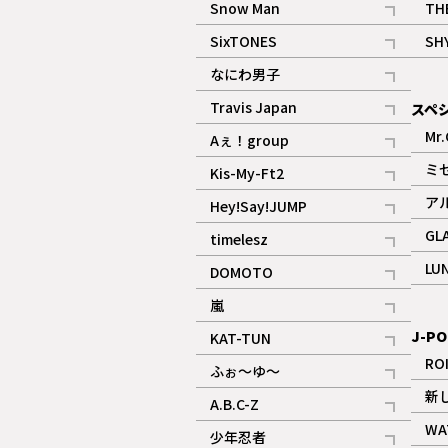
Snow Man
TH
記事
SixTONES
SH
ギャラリー
記事
なにわ男子
ギャラリー
記事
Travis Japan
スペ
記事
Mr.
Aぇ！group
記事
ミ
Kis-My-Ft2
記事
ア
Hey!Say!JUMP
ギャラリー
記事
GL
timelesz
記事
LU
DOMOTO
記事
嵐
記事
J-PO
KAT-TUN
記事
RO
ふぉ～ゆ～
記事
新
A.B.C-Z
記事
WA
少年忍者