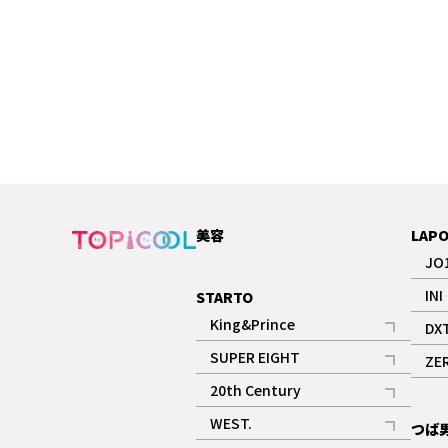
美容
LAP
JO
INI
STARTO
King&Prince
DX
記事
SUPER EIGHT
ZE
記事
20th Century
記事
WEST.
つば
記事