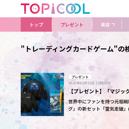
トップ
プレゼント
美容
"トレーディングカードゲーム"の
プレゼント
2025年02月25日
12時00分
【プレゼント】「マジッ
ブルゾン」のセットを3人
世界中にファンを持つ元祖戦
グ」の新セット「霊気走破」(オープン
飾るこのスタンダードセット
ランプリ」に参加するチャンドラ・ナラーの物