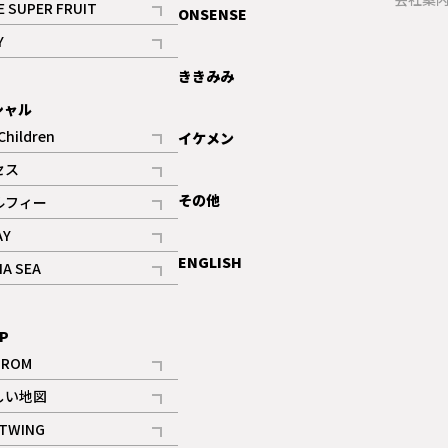
E SUPER FRUIT
ONSENSE
記事
Y
ギャラリー
記事
ききみみ
シャル
Children
イケメン
記事
セス
記事
その他
ルフィー
記事
AY
記事
ENGLISH
NA SEA
記事
P
IROM
記事
しい地図
記事
TWING