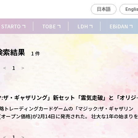
日本語
Engli
STARTO
TOBE
LDH
EBiDAN
検索結果
1 件
<
1
>
ク:ザ・ギャザリング」新セット「霊気走破」と「オリジ
に
略トレーディングカードゲームの「マジック:ザ・ギャザリン
価格)が2月14日に発売された。 壮大な1年の始まりを
では、人生を変えるほどの賞品を懸けたレース「ギラプール・
語を追う。 3つの次元を舞台に繰り広げられる
<
1
>