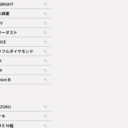
記事
GRIGHT
記事
本興業
記事
V
記事
ターダスト
ギャラリー
記事
iCE
記事
ラフルダイヤモンド
記事
K
記事
M
ギャラリー
記事
son B
ギャラリー
記事
ギャラリー
iZUKU
記事
ナキ
記事
ＭＥＮ組