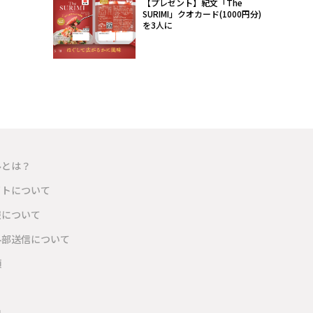
【プレゼント】紀文「The
SURIMI」クオカード(1000円分)
を3人に
ルとは？
イトについて
報について
外部送信について
項
内