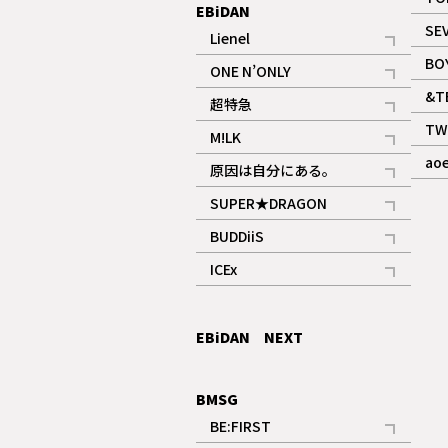
EBiDAN
SE
Lienel
記事
BO
ONE N’ONLY
記事
&T
超特急
記事
TW
M!LK
ギャラリー
記事
ao
原因は自分にある。
記事
SUPER★DRAGON
記事
BUDDiiS
記事
ICEx
記事
EBiDAN NEXT
BMSG
BE:FIRST