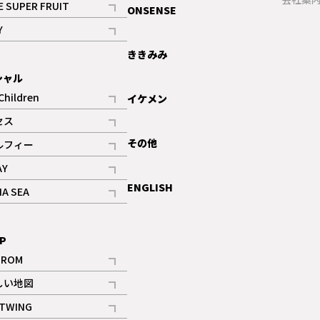
E SUPER FRUIT
ONSENSE
記事
Y
ギャラリー
記事
ききみみ
シャル
Children
イケメン
記事
セス
記事
その他
ルフィー
記事
AY
記事
ENGLISH
NA SEA
記事
P
IROM
記事
しい地図
記事
TWING