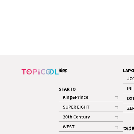
美容
LAP
JO
INI
STARTO
King&Prince
DX
記事
SUPER EIGHT
ZE
記事
20th Century
記事
WEST.
つば
記事