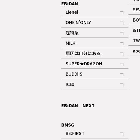
EBiDAN
SE
Lienel
記事
BO
ONE N’ONLY
記事
&T
超特急
記事
TW
M!LK
ギャラリー
記事
ao
原因は自分にある。
記事
SUPER★DRAGON
記事
BUDDiiS
記事
ICEx
記事
EBiDAN NEXT
BMSG
BE:FIRST