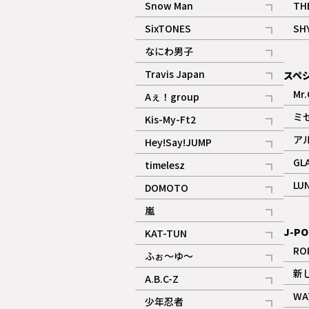
Snow Man
TH
記事
SixTONES
SH
ギャラリー
記事
なにわ男子
ギャラリー
記事
Travis Japan
スペ
記事
Mr.
Aぇ！group
記事
ミ
Kis-My-Ft2
記事
ア
Hey!Say!JUMP
ギャラリー
記事
GL
timelesz
記事
LU
DOMOTO
記事
嵐
記事
J-PO
KAT-TUN
記事
RO
ふぉ～ゆ～
記事
新
A.B.C-Z
記事
WA
少年忍者