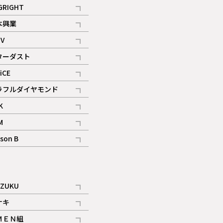
記事
GRIGHT
記事
本興業
記事
V
記事
ターダスト
ギャラリー
記事
iCE
記事
ラフルダイヤモンド
記事
K
記事
M
ギャラリー
記事
son B
ギャラリー
記事
ギャラリー
iZUKU
記事
ナキ
記事
ＭＥＮ組