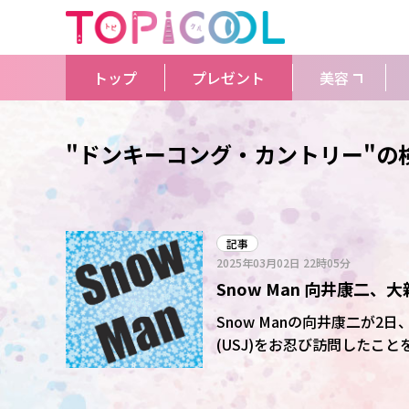
トップ
プレゼント
美容
"ドンキーコング・カントリー"の
記事
2025年03月02日
22時05分
Snow Man 向井康二
ぎ」「2人で良かったねー
Snow Manの向井康二が
(USJ)をお忍び訪問したこ