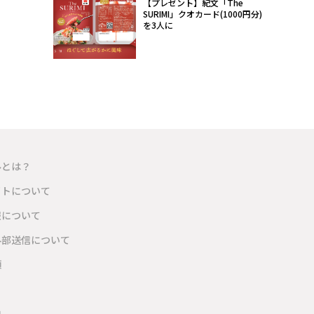
【プレゼント】紀文「The
SURIMI」クオカード(1000円分)
を3人に
ルとは？
イトについて
報について
外部送信について
項
内