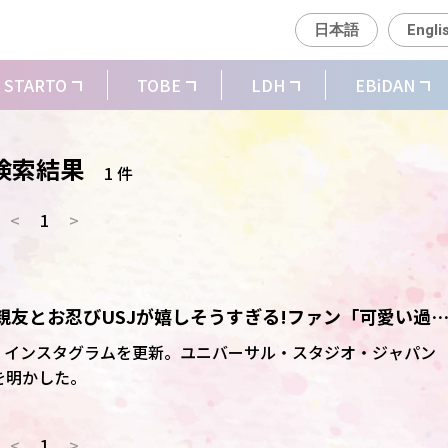
日本語
Engli
STARTO
TOBE
LDH
EBiDAN
検索結果
1 件
<
1
>
、大親友とお忍びUSJが嬉しそうすぎる!ファン「可愛い過
」
2日、インスタグラムを更新。ユニバーサル・スタジオ・ジャパン
とを明かした。
<
1
>