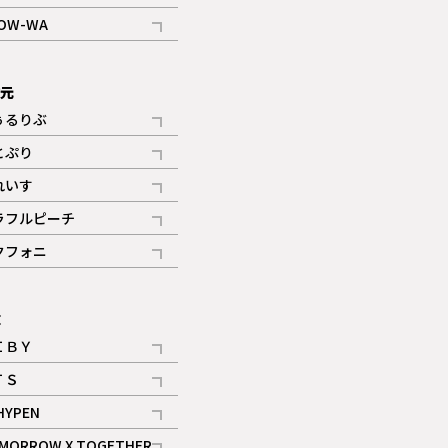
記事
OW-WA
記事
次元
ぅるりぶ
記事
とぷり
記事
れいす
ギャラリー
記事
ラフルピーチ
ギャラリー
記事
クフォニ
記事
E
ＩＢＹ
記事
ＴＳ
記事
HYPEN
記事
MORROW X TOGETHER