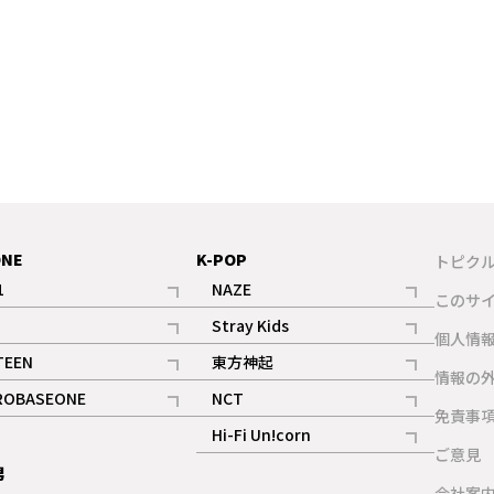
ONE
K-POP
トピク
1
NAZE
このサ
記事
記事
Stray Kids
ギャラリー
個人情
記事
記事
TEEN
東方神起
ギャラリー
情報の
記事
記事
ROBASEONE
NCT
ギャラリー
免責事
記事
記事
Hi-Fi Un!corn
ご意見
記事
男
ギャラリー
会社案