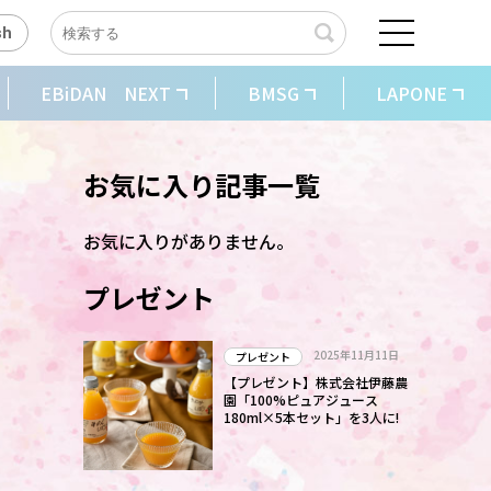
sh
EBiDAN NEXT
BMSG
LAPONE
お気に入り記事一覧
お気に入りがありません。
プレゼント
2025年11月11日
プレゼント
【プレゼント】株式会社伊藤農
園「100%ピュアジュース
180ml×5本セット」を3人に!