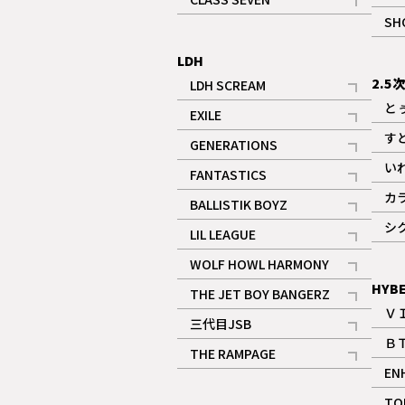
記事
SH
LDH
2.5
LDH SCREAM
記事
と
EXILE
記事
す
GENERATIONS
記事
い
FANTASTICS
記事
カ
BALLISTIK BOYZ
記事
シ
LIL LEAGUE
記事
WOLF HOWL HARMONY
記事
HYB
THE JET BOY BANGERZ
Ｖ
記事
三代目JSB
Ｂ
記事
THE RAMPAGE
EN
記事
ギャラリー
TO