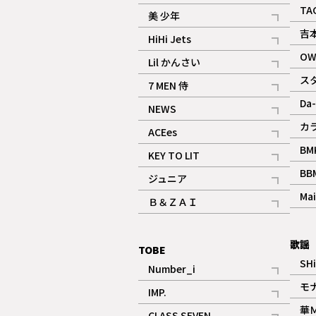
ギャラリー
記事
TA
美 少年
記事
吉
HiHi Jets
記事
OW
Lil かんさい
記事
ス
7 MEN 侍
記事
Da-
NEWS
記事
カ
ACEes
記事
BM
KEY TO LIT
記事
BB
ジュニア
記事
Mai
Ｂ＆ＺＡＩ
記事
歌謡
TOBE
SH
Number_i
記事
モ
IMP.
記事
華
CLASS SEVEN