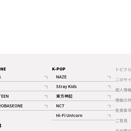
ONE
K-POP
トピク
1
NAZE
このサ
記事
記事
Stray Kids
ギャラリー
個人情
記事
記事
TEEN
東方神起
ギャラリー
情報の
記事
記事
ROBASEONE
NCT
ギャラリー
免責事
記事
記事
Hi-Fi Un!corn
ご意見
記事
男
ギャラリー
会社案