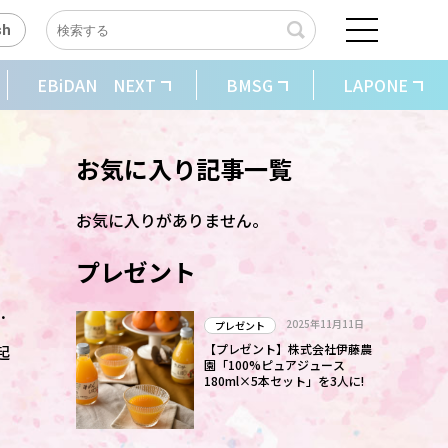
sh
EBiDAN NEXT
BMSG
LAPONE
お気に入り記事一覧
お気に入りがありません。
プレゼント
人
2025年11月11日
プレゼント
起
【プレゼント】株式会社伊藤農
園「100%ピュアジュース
。
180ml×5本セット」を3人に!