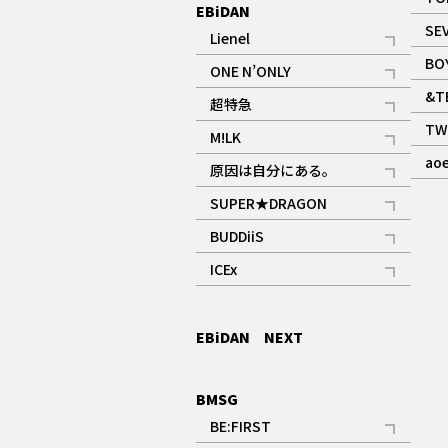
EBiDAN
SE
Lienel
記事
BO
ONE N’ONLY
記事
&T
超特急
記事
TW
M!LK
ギャラリー
記事
ao
原因は自分にある。
記事
SUPER★DRAGON
記事
BUDDiiS
記事
ICEx
記事
EBiDAN NEXT
BMSG
BE:FIRST