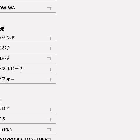
記事
OW-WA
記事
次元
ぅるりぶ
記事
とぷり
記事
れいす
ギャラリー
記事
ラフルピーチ
ギャラリー
記事
クフォニ
記事
E
ＩＢＹ
記事
ＴＳ
記事
HYPEN
記事
MORROW X TOGETHER