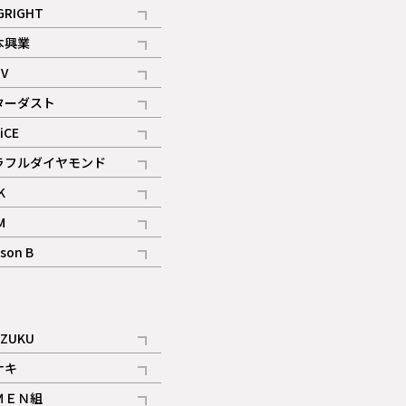
記事
GRIGHT
記事
本興業
記事
V
記事
ターダスト
ギャラリー
記事
iCE
記事
ラフルダイヤモンド
記事
K
記事
M
ギャラリー
記事
son B
ギャラリー
記事
ギャラリー
iZUKU
記事
ナキ
記事
ＭＥＮ組