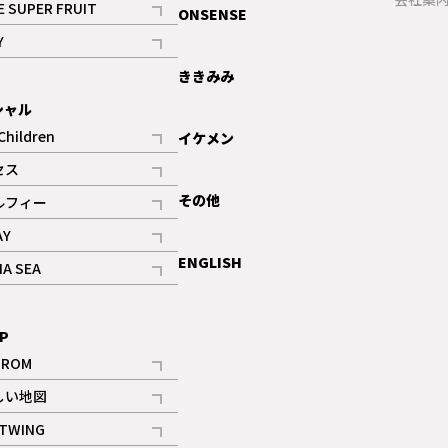
E SUPER FRUIT
ONSENSE
記事
Y
ギャラリー
記事
ききみみ
シャル
Children
イケメン
記事
セス
記事
その他
ルフィー
記事
AY
記事
ENGLISH
NA SEA
記事
P
IROM
記事
しい地図
記事
TWING