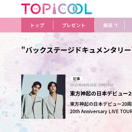
トップ
プレゼント
美容
"バックステージドキュメンタリー
記事
2025年08月20日
20時59分
東方神起の日本デビュー2
気ジャズ漫画「BLUE GI
東方神起の日本デビュー20
20th Anniversary L