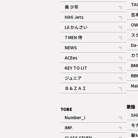
ギャラリー
記事
TA
美 少年
記事
吉
HiHi Jets
記事
OW
Lil かんさい
記事
ス
7 MEN 侍
記事
Da-
NEWS
記事
カ
ACEes
記事
BM
KEY TO LIT
記事
BB
ジュニア
記事
Mai
Ｂ＆ＺＡＩ
記事
歌謡
TOBE
SH
Number_i
記事
モ
IMP.
記事
華
CLASS SEVEN