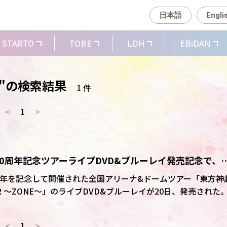
日本語
Engli
STARTO
TOBE
LDH
EBiDAN
"の検索結果
1 件
<
1
>
0周年記念ツアーライブDVD&ブルーレイ発売記念で、
ANT」とコラボ
周年を記念して開催された全国アリーナ&ドームツアー「東方神
IVE TOUR ～ZONE～」のライブDVD&ブルーレイが20日、発売された
<
1
>