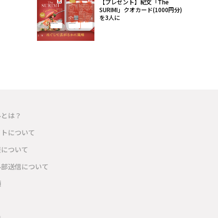
【プレゼント】紀文「The
SURIMI」クオカード(1000円分)
を3人に
ルとは？
イトについて
報について
外部送信について
項
内