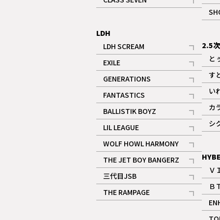
記事
SH
LDH
2.5
LDH SCREAM
記事
と
EXILE
記事
す
GENERATIONS
記事
い
FANTASTICS
記事
カ
BALLISTIK BOYZ
記事
シ
LIL LEAGUE
記事
WOLF HOWL HARMONY
記事
HYB
THE JET BOY BANGERZ
Ｖ
記事
三代目JSB
Ｂ
記事
THE RAMPAGE
EN
記事
ギャラリー
TO