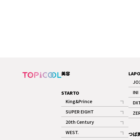
美容
LAP
JO
INI
STARTO
King&Prince
DX
記事
SUPER EIGHT
ZE
記事
20th Century
記事
WEST.
つば
記事