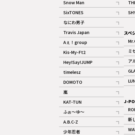
Snow Man
TH
記事
SixTONES
SH
ギャラリー
記事
なにわ男子
ギャラリー
記事
Travis Japan
スペ
記事
Mr.
Aぇ！group
記事
ミ
Kis-My-Ft2
記事
ア
Hey!Say!JUMP
ギャラリー
記事
GL
timelesz
記事
LU
DOMOTO
記事
嵐
記事
J-PO
KAT-TUN
記事
RO
ふぉ～ゆ～
記事
新
A.B.C-Z
記事
WA
少年忍者