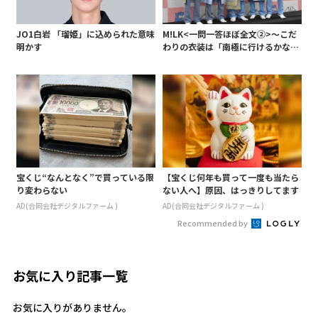
JO1白岩 「瑠姫」に込められた意味
M!LK<一問一答ほぼ全文②>～こだ
明かす
わりの衣装は「南極に行けるかなと
いうくらい厚着」～
宝くじ“なんとなく”で買っている限
【宝くじ何年も買って一度も当たら
り変わらない
ない人へ】原因、はっきりしてます
AD(合同会社デジタルファーム )
AD(合同会社デジタルファーム )
Recommended by
お気に入り記事一覧
お気に入りがありません。