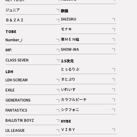
ギャラリー
記事
記事
ジュニア
歌謡
ギャラリー
記事
SHiZUKU
Ｂ＆ＺＡＩ
記事
記事
モナキ
TOBE
記事
華ＭＥＮ組
Number_i
記事
記事
SHOW-WA
IMP.
記事
記事
CLASS SEVEN
2.5次元
記事
とぅるりぶ
LDH
記事
すとぷり
LDH SCREAM
記事
記事
いれいす
EXILE
ギャラリー
記事
記事
カラフルピーチ
GENERATIONS
ギャラリー
記事
記事
シクフォニ
FANTASTICS
記事
記事
BALLISTIK BOYZ
HYBE
記事
ＶＩＢＹ
LIL LEAGUE
記事
記事