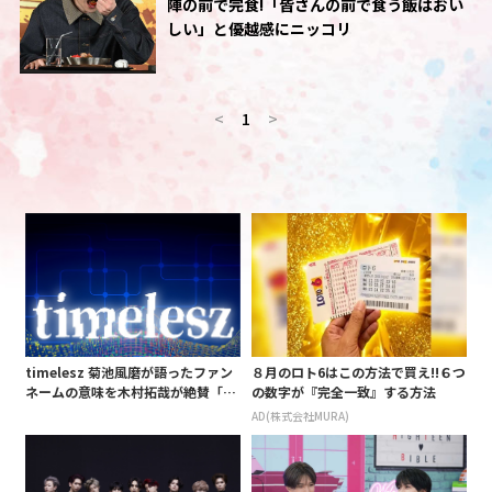
陣の前で完食!「皆さんの前で食う飯はおい
しい」と優越感にニッコリ
<
1
>
timelesz 菊池風磨が語ったファン
８月のロト6はこの方法で買え!!６つ
ネームの意味を木村拓哉が絶賛「考
の数字が『完全一致』する方法
えてるな」「素敵だと思います」
AD(株式会社MURA)