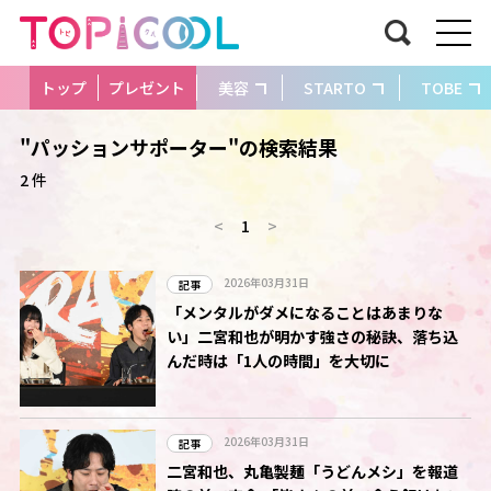
トップ
プレゼント
美容
STARTO
TOBE
"パッションサポーター"の検索結果
2 件
<
1
>
2026年03月31日
記事
「メンタルがダメになることはあまりな
い」二宮和也が明かす強さの秘訣、落ち込
んだ時は「1人の時間」を大切に
2026年03月31日
記事
二宮和也、丸亀製麺「うどんメシ」を報道