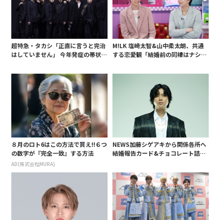
超特急・タカシ「正直に言うと完治
M!LK 塩崎太智&山中柔太朗、共通
はしていません」 今年発症の帯状疱
する恋愛観「結婚前の同棲はナシ」
疹(ほうしん)の症状について本心告
と明かすも最後は決意がグラグラ?
白 後遺症も語る
８月のロト6はこの方法で買え!!６つ
NEWS加藤シゲアキから関係各所へ
の数字が『完全一致』する方法
結婚報告カード&チョコレート詰め
合わせ、小説家らしく哲学者の名言
AD(株式会社MURA)
も添えて