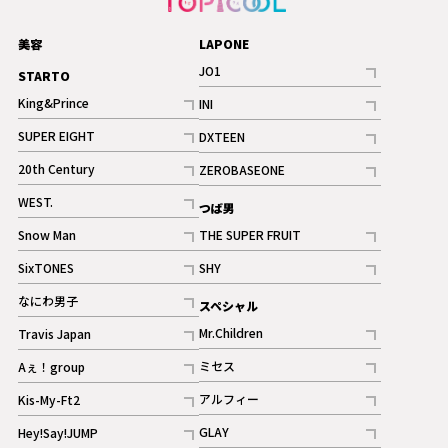
美容
LAPONE
JO1
STARTO
記事
King&Prince
INI
ギャラリー
記事
記事
SUPER EIGHT
DXTEEN
ギャラリー
記事
記事
20th Century
ZEROBASEONE
ギャラリー
記事
記事
WEST.
つば男
記事
Snow Man
THE SUPER FRUIT
記事
記事
SixTONES
SHY
ギャラリー
ギャラリー
記事
記事
なにわ男子
スペシャル
ギャラリー
記事
Mr.Children
Travis Japan
記事
記事
ミセス
Aぇ！group
記事
記事
アルフィー
Kis-My-Ft2
記事
記事
GLAY
Hey!Say!JUMP
ギャラリー