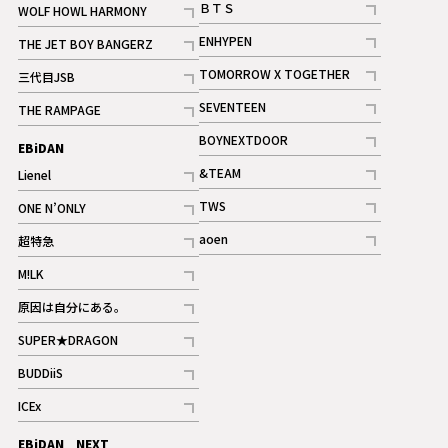
ＢＴＳ
WOLF HOWL HARMONY
記事
記事
ENHYPEN
THE JET BOY BANGERZ
記事
記事
TOMORROW X TOGETHER
三代目JSB
記事
記事
SEVENTEEN
THE RAMPAGE
ギャラリー
記事
記事
BOYNEXTDOOR
EBiDAN
ギャラリー
記事
&TEAM
Lienel
記事
記事
TWS
ONE N’ONLY
ギャラリー
記事
記事
aoen
超特急
記事
記事
M!LK
ギャラリー
記事
原因は自分にある。
記事
SUPER★DRAGON
記事
BUDDiiS
記事
ICEx
記事
EBiDAN NEXT