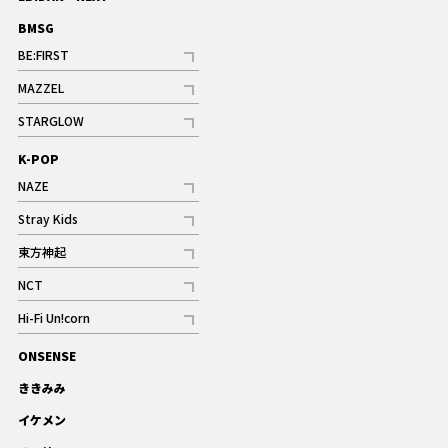
BMSG
BE:FIRST
記事
MAZZEL
ギャラリー
記事
STARGLOW
ギャラリー
記事
K-POP
NAZE
記事
Stray Kids
記事
東方神起
記事
NCT
記事
Hi-Fi Un!corn
記事
ONSENSE
ギャラリー
ききみみ
イケメン