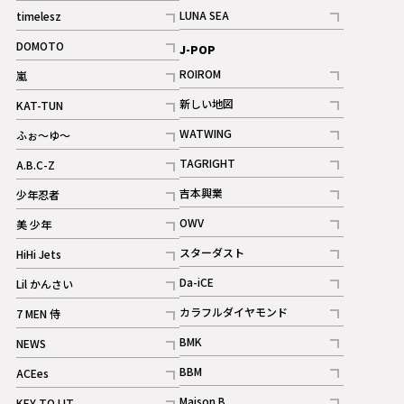
記事
記事
LUNA SEA
timelesz
記事
記事
DOMOTO
J-POP
記事
ROIROM
嵐
記事
記事
新しい地図
KAT-TUN
記事
記事
WATWING
ふぉ～ゆ～
記事
記事
TAGRIGHT
A.B.C-Z
記事
記事
吉本興業
少年忍者
ギャラリー
記事
記事
OWV
美 少年
記事
記事
スターダスト
HiHi Jets
ギャラリー
記事
記事
Da-iCE
Lil かんさい
記事
記事
カラフルダイヤモンド
7 MEN 侍
記事
記事
BMK
NEWS
記事
記事
BBM
ACEes
ギャラリー
記事
記事
Maison B
KEY TO LIT