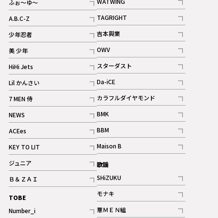
WATWING
ふぉ～ゆ～
記事
記事
TAGRIGHT
A.B.C-Z
記事
記事
吉本興業
少年忍者
ギャラリー
記事
記事
OWV
美 少年
記事
記事
スターダスト
HiHi Jets
ギャラリー
記事
記事
Da-iCE
Lil かんさい
記事
記事
カラフルダイヤモンド
7 MEN 侍
記事
記事
BMK
NEWS
記事
記事
BBM
ACEes
ギャラリー
記事
記事
Maison B
KEY TO LIT
ギャラリー
記事
記事
ジュニア
歌謡
ギャラリー
記事
SHiZUKU
Ｂ＆ＺＡＩ
記事
記事
モナキ
TOBE
記事
華ＭＥＮ組
Number_i