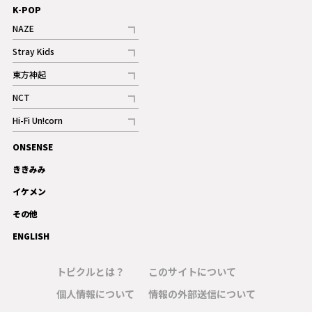
K-POP
NAZE
記事
Stray Kids
記事
東方神起
記事
NCT
記事
Hi-Fi Un!corn
記事
ONSENSE
ギャラリー
ききみみ
イケメン
その他
ENGLISH
トピクルとは？
このサイトについて
個人情報について
情報の外部送信について