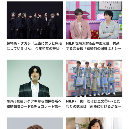
超特急・タカシ「正直に言うと完治
M!LK 塩崎太智&山中柔太朗、共通
はしていません」 今年発症の帯状疱
する恋愛観「結婚前の同棲はナシ」
疹(ほうしん)の症状について本心告
と明かすも最後は決意がグラグラ?
白 後遺症も語る
NEWS加藤シゲアキから関係各所へ
M!LK<一問一答ほぼ全文②>～こだ
結婚報告カード&チョコレート詰め
わりの衣装は「南極に行けるかなと
合わせ、小説家らしく哲学者の名言
いうくらい厚着」～
も添えて