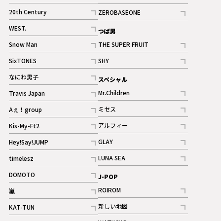
ギャラリー
記事
記事
20th Century
ZEROBASEONE
ギャラリー
記事
記事
WEST.
つば男
記事
Snow Man
THE SUPER FRUIT
記事
記事
SixTONES
SHY
ギャラリー
ギャラリー
記事
記事
なにわ男子
スペシャル
ギャラリー
記事
Mr.Children
Travis Japan
記事
記事
ミセス
Aぇ！group
記事
記事
アルフィー
Kis-My-Ft2
記事
記事
GLAY
Hey!Say!JUMP
ギャラリー
記事
記事
LUNA SEA
timelesz
記事
記事
DOMOTO
J-POP
記事
ROIROM
嵐
記事
記事
新しい地図
KAT-TUN
記事
記事