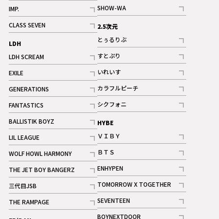
記事
記事
SHOW-WA
IMP.
記事
記事
CLASS SEVEN
2.5次元
記事
とぅるりぶ
LDH
記事
すとぷり
LDH SCREAM
記事
記事
いれいす
EXILE
ギャラリー
記事
記事
カラフルピーチ
GENERATIONS
ギャラリー
記事
記事
シクフォニ
FANTASTICS
記事
記事
BALLISTIK BOYZ
HYBE
記事
ＶＩＢＹ
LIL LEAGUE
記事
記事
ＢＴＳ
WOLF HOWL HARMONY
記事
記事
ENHYPEN
THE JET BOY BANGERZ
記事
記事
TOMORROW X TOGETHER
三代目JSB
記事
記事
SEVENTEEN
THE RAMPAGE
ギャラリー
記事
記事
BOYNEXTDOOR