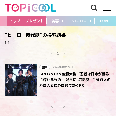
トップ
プレゼント
美容
STARTO
TOBE
"ヒーロー時代劇"の検索結果
1 件
<
1
>
2025年10月20日
記事
FANTASTICS 佐藤大樹「忍者は日本が世界
に誇れるもの」 渋谷に“赤影参上” 通行人の
外国人らに外国語で熱くPR
<
1
>