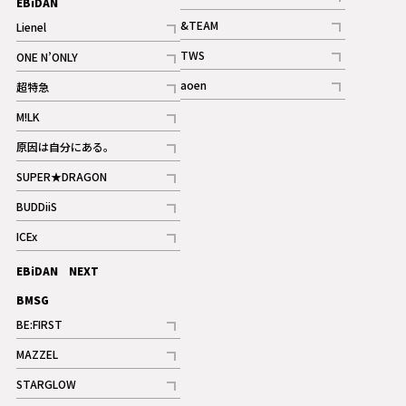
EBiDAN
ギャラリー
記事
&TEAM
Lienel
記事
記事
TWS
ONE N’ONLY
ギャラリー
記事
記事
aoen
超特急
記事
記事
M!LK
ギャラリー
記事
原因は自分にある。
記事
SUPER★DRAGON
記事
BUDDiiS
記事
ICEx
記事
EBiDAN NEXT
BMSG
BE:FIRST
記事
MAZZEL
ギャラリー
記事
STARGLOW
ギャラリー
記事