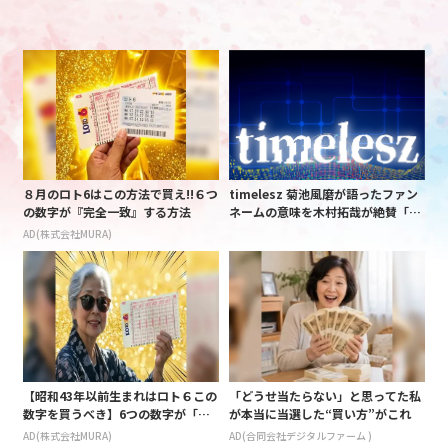
８月のロト6はこの方法で買え!!６つ
timelesz 菊池風磨が語ったファン
の数字が『完全一致』する方法
ネームの意味を木村拓哉が絶賛「考
えてるな」「素敵だと思います」
AD(株式会社MURA)
【昭和43年以前生まれはロト６この
「どうせ当たらない」と思ってた私
数字を買うべき】6つの数字が「完
が本当に当選した“買い方”がこれ
全一致」する方法
AD(株式会社MURA)
AD(合同会社デジタルファーム )