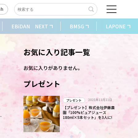
sh
EBiDAN NEXT
BMSG
LAPONE
お気に入り記事一覧
お気に入りがありません。
プレゼント
2025年11月11日
プレゼント
冬
【プレゼント】株式会社伊藤農
園「100%ピュアジュース
ャ
180ml×5本セット」を3人に!