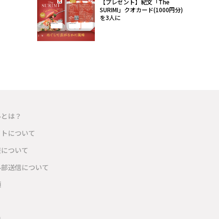
【プレゼント】紀文「The
SURIMI」クオカード(1000円分)
を3人に
ルとは？
イトについて
報について
外部送信について
項
内