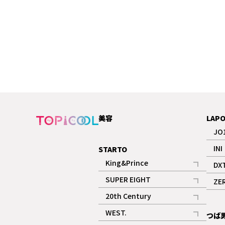
美容
LAP
JO
INI
STARTO
King&Prince
DX
記事
SUPER EIGHT
ZE
記事
20th Century
記事
WEST.
つば
記事