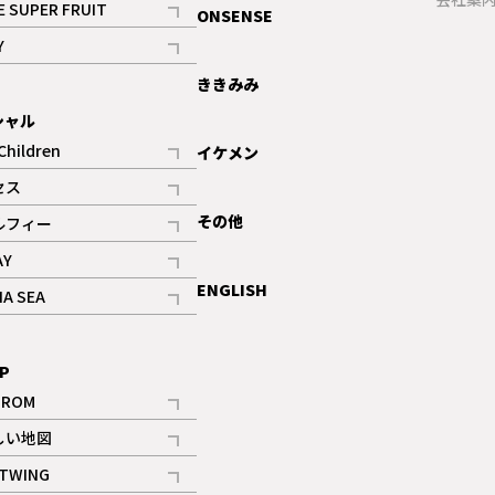
E SUPER FRUIT
ONSENSE
記事
Y
ギャラリー
記事
ききみみ
シャル
Children
イケメン
記事
セス
記事
その他
ルフィー
記事
AY
記事
ENGLISH
NA SEA
記事
P
IROM
記事
しい地図
記事
TWING