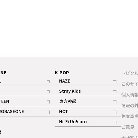
ONE
K-POP
トピク
1
NAZE
このサ
記事
記事
Stray Kids
ギャラリー
個人情
記事
記事
TEEN
東方神起
ギャラリー
情報の
記事
記事
ROBASEONE
NCT
ギャラリー
免責事
記事
記事
Hi-Fi Un!corn
ご意見
記事
男
ギャラリー
会社案