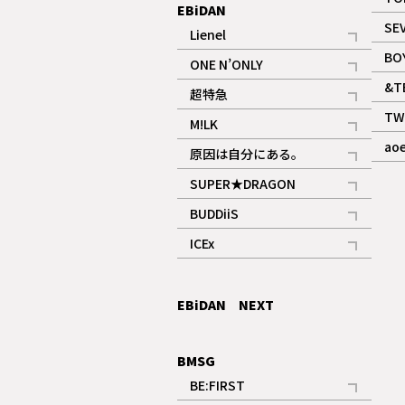
EBiDAN
SE
Lienel
記事
BO
ONE N’ONLY
記事
&T
超特急
記事
TW
M!LK
ギャラリー
記事
ao
原因は自分にある。
記事
SUPER★DRAGON
記事
BUDDiiS
記事
ICEx
記事
EBiDAN NEXT
BMSG
BE:FIRST