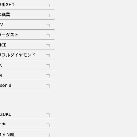
記事
GRIGHT
記事
本興業
記事
V
記事
ターダスト
ギャラリー
記事
iCE
記事
ラフルダイヤモンド
記事
K
記事
M
ギャラリー
記事
son B
ギャラリー
記事
ギャラリー
iZUKU
記事
ナキ
記事
ＭＥＮ組