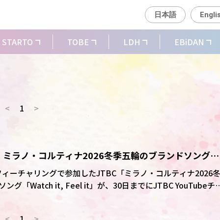
日本語
Engli
STARTO
TOBE
LDH
EBiDAN
<
1
>
OON、ミラノ・コルティナ2026冬季五輪のブランドソング
公開
Nがフィーチャリングで参加したJTBC「ミラノ・コルティナ2026
atch it, Feel it」が、30日までにJTBC YouTubeチ
<
1
>