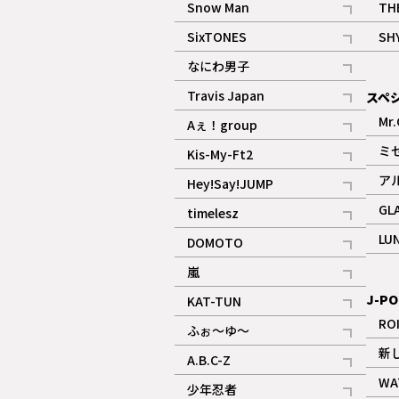
Snow Man
TH
記事
SixTONES
SH
ギャラリー
記事
なにわ男子
ギャラリー
記事
Travis Japan
スペ
記事
Mr.
Aぇ！group
記事
ミ
Kis-My-Ft2
記事
ア
Hey!Say!JUMP
ギャラリー
記事
GL
timelesz
記事
LU
DOMOTO
記事
嵐
記事
J-PO
KAT-TUN
記事
RO
ふぉ～ゆ～
記事
新
A.B.C-Z
記事
WA
少年忍者