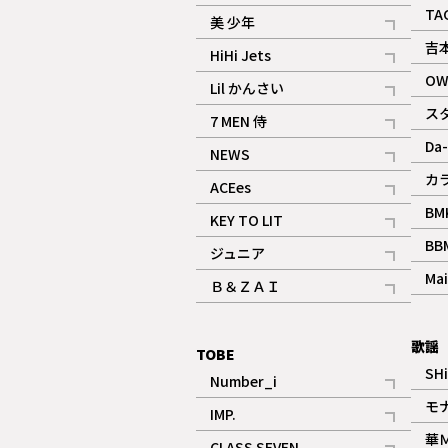
ギャラリー
記事
TA
美 少年
記事
吉
HiHi Jets
記事
OW
Lil かんさい
記事
ス
7 MEN 侍
記事
Da-
NEWS
記事
カ
ACEes
記事
BM
KEY TO LIT
記事
BB
ジュニア
記事
Mai
Ｂ＆ＺＡＩ
記事
歌謡
TOBE
SH
Number_i
記事
モ
IMP.
記事
華
CLASS SEVEN