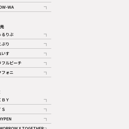
記事
OW-WA
記事
次元
ぅるりぶ
記事
とぷり
記事
れいす
ギャラリー
記事
ラフルピーチ
ギャラリー
記事
クフォニ
記事
E
ＩＢＹ
記事
ＴＳ
記事
HYPEN
記事
MORROW X TOGETHER