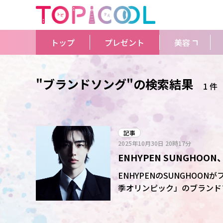
トップ
プレゼント
美容
"ブランドソング"の検索結果
1 件
記事
2025年10月30日
20時17分
ENHYPEN SUNGH
「Watch it, Feel it」を
ENHYPENのSUNGHOO
季オリンピック」のブランドソング「W
ンネルで公開された。