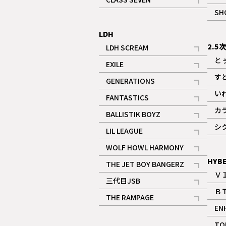
記事
SH
LDH
2.5
LDH SCREAM
記事
と
EXILE
記事
す
GENERATIONS
記事
い
FANTASTICS
記事
カ
BALLISTIK BOYZ
記事
シ
LIL LEAGUE
記事
WOLF HOWL HARMONY
記事
HYB
THE JET BOY BANGERZ
Ｖ
記事
三代目JSB
Ｂ
記事
THE RAMPAGE
EN
記事
ギャラリー
TO