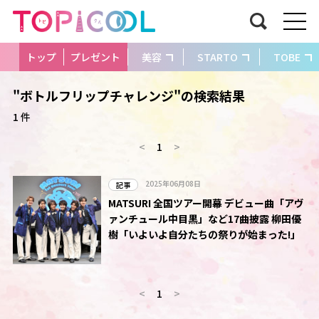
トップ
プレゼント
美容
STARTO
TOBE
"ボトルフリップチャレンジ"の検索結果
1 件
<
1
>
2025年06月08日
記事
MATSURI 全国ツアー開幕 デビュー曲「アヴ
ァンチュール中目黒」など17曲披露 柳田優
樹「いよいよ自分たちの祭りが始まった!」
<
1
>