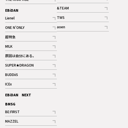
記事
記事
&TEAM
EBiDAN
ギャラリー
記事
TWS
Lienel
ギャラリー
記事
記事
aoen
ONE N’ONLY
記事
記事
超特急
記事
M!LK
ギャラリー
記事
原因は自分にある。
記事
SUPER★DRAGON
記事
BUDDiiS
記事
ICEx
記事
EBiDAN NEXT
BMSG
BE:FIRST
記事
MAZZEL
ギャラリー
記事