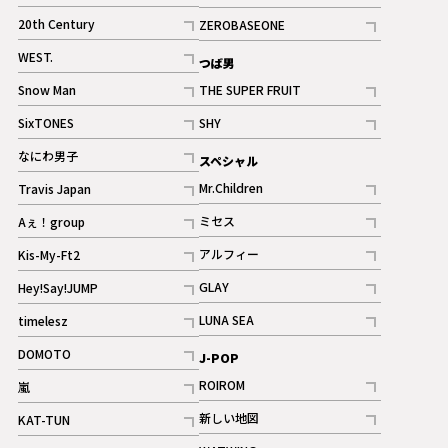
ギャラリー
記事
記事
20th Century
ZEROBASEONE
ギャラリー
記事
記事
WEST.
つば男
記事
Snow Man
THE SUPER FRUIT
記事
記事
SixTONES
SHY
ギャラリー
ギャラリー
記事
記事
なにわ男子
スペシャル
ギャラリー
記事
Mr.Children
Travis Japan
記事
記事
ミセス
Aぇ！group
記事
記事
アルフィー
Kis-My-Ft2
記事
記事
GLAY
Hey!Say!JUMP
ギャラリー
記事
記事
LUNA SEA
timelesz
記事
記事
DOMOTO
J-POP
記事
ROIROM
嵐
記事
記事
新しい地図
KAT-TUN
記事
記事