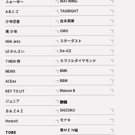
WATWING
ふぉ～ゆ～
記事
記事
TAGRIGHT
A.B.C-Z
記事
記事
吉本興業
少年忍者
ギャラリー
記事
記事
OWV
美 少年
記事
記事
スターダスト
HiHi Jets
ギャラリー
記事
記事
Da-iCE
Lil かんさい
記事
記事
カラフルダイヤモンド
7 MEN 侍
記事
記事
BMK
NEWS
記事
記事
BBM
ACEes
ギャラリー
記事
記事
Maison B
KEY TO LIT
ギャラリー
記事
記事
ジュニア
歌謡
ギャラリー
記事
SHiZUKU
Ｂ＆ＺＡＩ
記事
記事
モナキ
Howzit
記事
記事
華ＭＥＮ組
TOBE