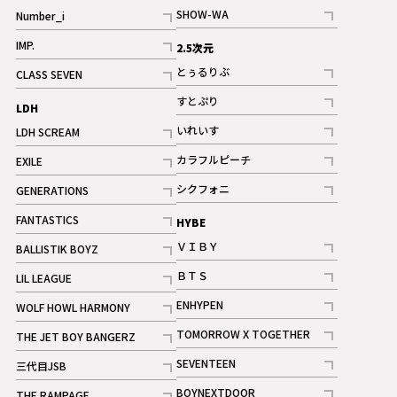
記事
SHOW-WA
Number_i
記事
記事
IMP.
2.5次元
記事
とぅるりぶ
CLASS SEVEN
記事
記事
すとぷり
LDH
記事
いれいす
LDH SCREAM
ギャラリー
記事
記事
カラフルピーチ
EXILE
ギャラリー
記事
記事
シクフォニ
GENERATIONS
記事
記事
FANTASTICS
HYBE
記事
ＶＩＢＹ
BALLISTIK BOYZ
記事
記事
ＢＴＳ
LIL LEAGUE
記事
記事
ENHYPEN
WOLF HOWL HARMONY
記事
記事
TOMORROW X TOGETHER
THE JET BOY BANGERZ
記事
記事
SEVENTEEN
三代目JSB
ギャラリー
記事
記事
BOYNEXTDOOR
THE RAMPAGE