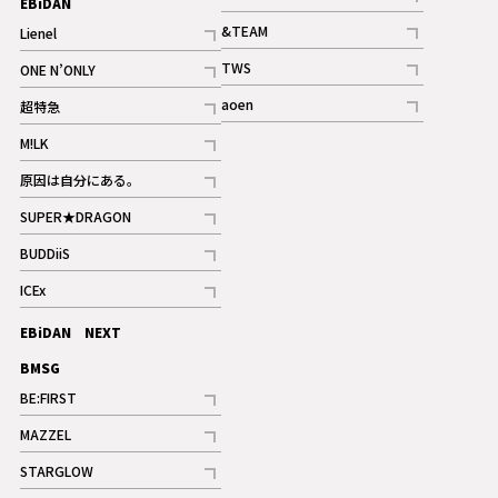
EBiDAN
ギャラリー
記事
&TEAM
Lienel
記事
記事
TWS
ONE N’ONLY
ギャラリー
記事
記事
aoen
超特急
記事
記事
M!LK
ギャラリー
記事
原因は自分にある。
記事
SUPER★DRAGON
記事
BUDDiiS
記事
ICEx
記事
EBiDAN NEXT
BMSG
BE:FIRST
記事
MAZZEL
ギャラリー
記事
STARGLOW
ギャラリー
記事