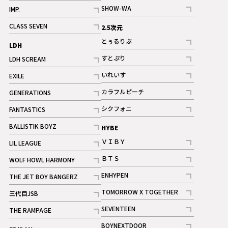
記事
記事
SHOW-WA
IMP.
記事
記事
CLASS SEVEN
2.5次元
記事
とぅるりぶ
LDH
記事
すとぷり
LDH SCREAM
記事
記事
いれいす
EXILE
ギャラリー
記事
記事
カラフルピーチ
GENERATIONS
ギャラリー
記事
記事
シクフォニ
FANTASTICS
記事
記事
BALLISTIK BOYZ
HYBE
記事
ＶＩＢＹ
LIL LEAGUE
記事
記事
ＢＴＳ
WOLF HOWL HARMONY
記事
記事
ENHYPEN
THE JET BOY BANGERZ
記事
記事
TOMORROW X TOGETHER
三代目JSB
記事
記事
SEVENTEEN
THE RAMPAGE
ギャラリー
記事
記事
BOYNEXTDOOR