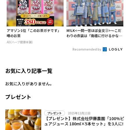
アマゾン1位「このお茶ガチです」
M!LK<一問一答ほぼ全文②>～こだ
噂のお茶
わりの衣装は「南極に行けるかなと
いうくらい厚着」～
AD(ハーブ健康本舗)
Recommended by
お気に入り記事一覧
お気に入りがありません。
プレゼント
2025年11月11日
プレゼント
【プレゼント】株式会社伊藤農園「100%ピ
ュアジュース 180ml×5本セット」を3人に!