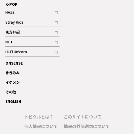
K-POP
NAZE
記事
Stray Kids
記事
東方神起
記事
NCT
記事
Hi-Fi Un!corn
記事
ONSENSE
ギャラリー
ききみみ
イケメン
その他
ENGLISH
トピクルとは？
このサイトについて
個人情報について
情報の外部送信について