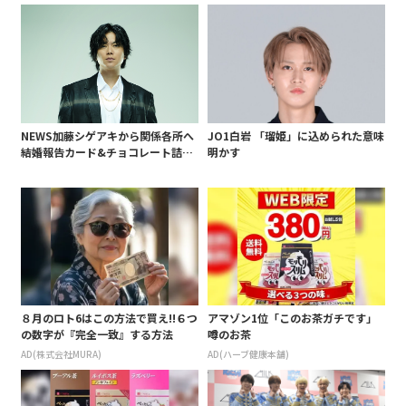
白 後遺症も語る
NEWS加藤シゲアキから関係各所へ
JO1白岩 「瑠姫」に込められた意味
結婚報告カード&チョコレート詰め
明かす
合わせ、小説家らしく哲学者の名言
も添えて
８月のロト6はこの方法で買え!!６つ
アマゾン1位「このお茶ガチです」
の数字が『完全一致』する方法
噂のお茶
AD(株式会社MURA)
AD(ハーブ健康本舗)