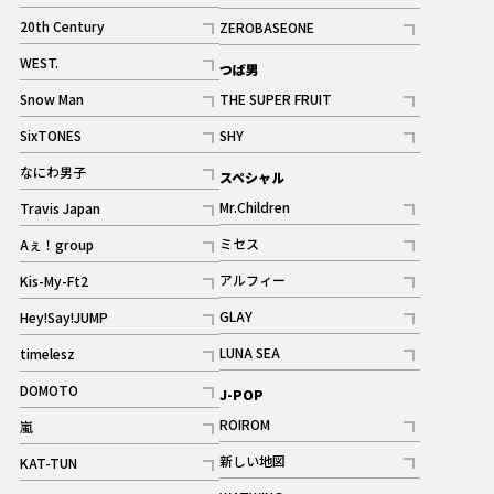
ギャラリー
記事
記事
20th Century
ZEROBASEONE
ギャラリー
記事
記事
WEST.
つば男
記事
Snow Man
THE SUPER FRUIT
記事
記事
SixTONES
SHY
ギャラリー
ギャラリー
記事
記事
なにわ男子
スペシャル
ギャラリー
記事
Mr.Children
Travis Japan
記事
記事
ミセス
Aぇ！group
記事
記事
アルフィー
Kis-My-Ft2
記事
記事
GLAY
Hey!Say!JUMP
ギャラリー
記事
記事
LUNA SEA
timelesz
記事
記事
DOMOTO
J-POP
記事
ROIROM
嵐
記事
記事
新しい地図
KAT-TUN
記事
記事