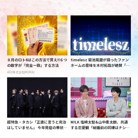
８月のロト6はこの方法で買え!!６つ
timelesz 菊池風磨が語ったファン
の数字が『完全一致』する方法
ネームの意味を木村拓哉が絶賛「考
えてるな」「素敵だと思います」
AD(株式会社MURA)
超特急・タカシ「正直に言うと完治
M!LK 塩崎太智&山中柔太朗、共通
はしていません」 今年発症の帯状疱
する恋愛観「結婚前の同棲はナシ」
疹(ほうしん)の症状について本心告
と明かすも最後は決意がグラグラ?