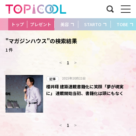
トップ
プレゼント
美容
STARTO
TOBE
"マガジンハウス"の検索結果
1 件
<
1
>
2025年10月21日
記事
櫻井翔 建築連載書籍化に笑顔「夢が現実
に」 連載開始当初、書籍化は頭にもなく
<
1
>