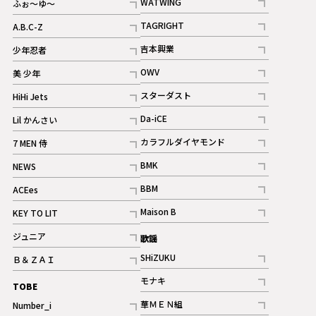
WATWING
ふぉ～ゆ～
記事
記事
TAGRIGHT
A.B.C-Z
記事
記事
吉本興業
少年忍者
ギャラリー
記事
記事
OWV
美 少年
記事
記事
スターダスト
HiHi Jets
ギャラリー
記事
記事
Da-iCE
Lil かんさい
記事
記事
カラフルダイヤモンド
7 MEN 侍
記事
記事
BMK
NEWS
記事
記事
BBM
ACEes
ギャラリー
記事
記事
Maison B
KEY TO LIT
ギャラリー
記事
記事
ジュニア
歌謡
ギャラリー
記事
SHiZUKU
Ｂ＆ＺＡＩ
記事
記事
モナキ
TOBE
記事
華ＭＥＮ組
Number_i