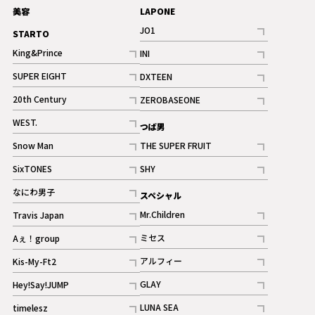
美容
LAPONE
JO1
STARTO
記事
King&Prince
INI
ギャラリー
記事
記事
SUPER EIGHT
DXTEEN
ギャラリー
記事
記事
20th Century
ZEROBASEONE
ギャラリー
記事
記事
WEST.
つば男
記事
Snow Man
THE SUPER FRUIT
記事
記事
SixTONES
SHY
ギャラリー
ギャラリー
記事
記事
なにわ男子
スペシャル
ギャラリー
記事
Mr.Children
Travis Japan
記事
記事
ミセス
Aぇ！group
記事
記事
アルフィー
Kis-My-Ft2
記事
記事
GLAY
Hey!Say!JUMP
ギャラリー
記事
記事
LUNA SEA
timelesz