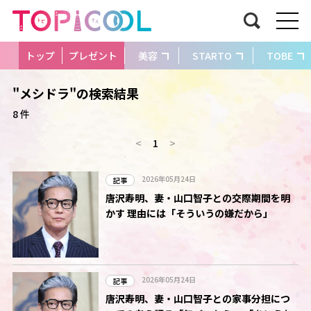
トップ
プレゼント
美容
STARTO
TOBE
"メシドラ"の検索結果
8 件
<
1
>
2026年05月24日
記事
唐沢寿明、妻・山口智子との交際期間を明
かす 理由には「そういうの嫌だから」
2026年05月24日
記事
唐沢寿明、妻・山口智子との家事分担につ