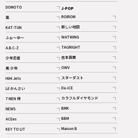
記事
記事
DOMOTO
J-POP
記事
ROIROM
嵐
記事
記事
新しい地図
KAT-TUN
記事
記事
WATWING
ふぉ～ゆ～
記事
記事
TAGRIGHT
A.B.C-Z
記事
記事
吉本興業
少年忍者
ギャラリー
記事
記事
OWV
美 少年
記事
記事
スターダスト
HiHi Jets
ギャラリー
記事
記事
Da-iCE
Lil かんさい
記事
記事
カラフルダイヤモンド
7 MEN 侍
記事
記事
BMK
NEWS
記事
記事
BBM
ACEes
ギャラリー
記事
記事
Maison B
KEY TO LIT
ギャラリー
記事
記事