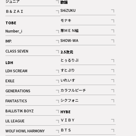
ジュニア
歌謡
ギャラリー
記事
SHiZUKU
Ｂ＆ＺＡＩ
記事
記事
モナキ
TOBE
記事
華ＭＥＮ組
Number_i
記事
記事
SHOW-WA
IMP.
記事
記事
CLASS SEVEN
2.5次元
記事
とぅるりぶ
LDH
記事
すとぷり
LDH SCREAM
記事
記事
いれいす
EXILE
ギャラリー
記事
記事
カラフルピーチ
GENERATIONS
ギャラリー
記事
記事
シクフォニ
FANTASTICS
記事
記事
BALLISTIK BOYZ
HYBE
記事
ＶＩＢＹ
LIL LEAGUE
記事
記事
ＢＴＳ
WOLF HOWL HARMONY