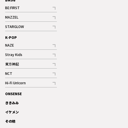
BE:FIRST
記事
MAZZEL
ギャラリー
記事
STARGLOW
ギャラリー
記事
K-POP
NAZE
記事
Stray Kids
記事
東方神起
記事
NCT
記事
Hi-Fi Un!corn
記事
ONSENSE
ギャラリー
ききみみ
イケメン
その他