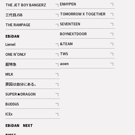
記事
記事
ENHYPEN
THE JET BOY BANGERZ
記事
記事
TOMORROW X TOGETHER
三代目JSB
記事
記事
SEVENTEEN
THE RAMPAGE
ギャラリー
記事
記事
BOYNEXTDOOR
EBiDAN
ギャラリー
記事
&TEAM
Lienel
記事
記事
TWS
ONE N’ONLY
ギャラリー
記事
記事
aoen
超特急
記事
記事
M!LK
ギャラリー
記事
原因は自分にある。
記事
SUPER★DRAGON
記事
BUDDiiS
記事
ICEx
記事
EBiDAN NEXT
BMSG