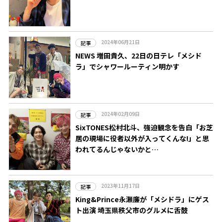
2024年06月21日
記事
NEWS 増田貴久、22日の日テレ「メシド
ラ」でシャワールーティン明かす
2024年02月09日
記事
SixTONES松村北斗、強迫観念を告白「お芝
居の現場に役者以外が入ってくんな!」と思
われてるんじゃないかと…
2023年11月17日
記事
King&Prince永瀬廉が「メシドラ」にゲス
ト出演 埼玉県秩父市のグルメに舌鼓