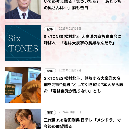
いての考え語る「気づいたら」 「あとうち
の奥さんは…」癖も告白
2025年01月18日
記事
SixTONES 松村北斗 大泉洋の家族食事会に
呼ばれ…「君は大泉家の長男なんだぞ」
2025年01月17日
記事
SixTONES 松村北斗、尊敬する大泉洋の名
前を将来“長男”として引き継ぐ?本人から厳
命 「君は自覚が足りない」とも
2024年08月30日
記事
三代目JSB岩田剛典 日テレ「メシドラ」で
今後の展望語る