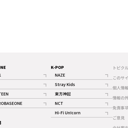
ONE
K-POP
トピク
1
NAZE
このサ
記事
記事
Stray Kids
ギャラリー
個人情
記事
記事
TEEN
東方神起
ギャラリー
情報の
記事
記事
ROBASEONE
NCT
ギャラリー
免責事
記事
記事
Hi-Fi Un!corn
ご意見
記事
男
ギャラリー
会社案