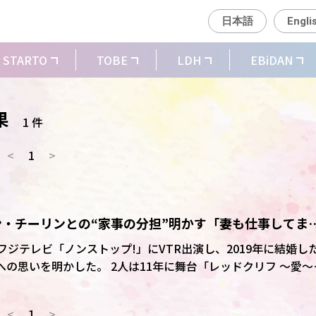
日本語
Engli
STARTO
TOBE
LDH
EBiDAN
果
1 件
<
1
>
・リン・チーリンとの“家事の分担”明かす「妻も仕事してま
放送のフジテレビ「ノンストップ!」にVTR出演し、2019年に結婚し
人は11年に舞台「レッドクリフ ～愛～」
際に発展。約半年間の交際をへて翌19年6月に婚姻届を提出した
児が誕生している。
<
1
>