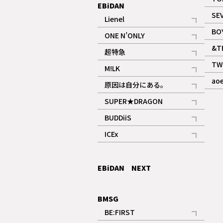
EBiDAN
SE
Lienel
記事
BO
ONE N’ONLY
記事
&T
超特急
記事
TW
M!LK
ギャラリー
記事
ao
原因は自分にある。
記事
SUPER★DRAGON
記事
BUDDiiS
記事
ICEx
記事
EBiDAN NEXT
BMSG
BE:FIRST