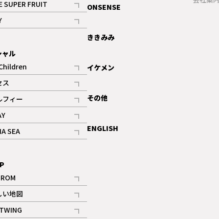
E SUPER FRUIT
ONSENSE
記事
Y
ギャラリー
記事
ききみみ
シャル
Children
イケメン
記事
セス
記事
その他
ルフィー
記事
AY
記事
ENGLISH
NA SEA
記事
P
IROM
記事
しい地図
記事
TWING