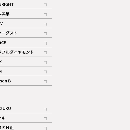
記事
GRIGHT
記事
本興業
記事
V
記事
ターダスト
ギャラリー
記事
iCE
記事
ラフルダイヤモンド
記事
K
記事
M
ギャラリー
記事
son B
ギャラリー
記事
ギャラリー
iZUKU
記事
ナキ
記事
ＭＥＮ組