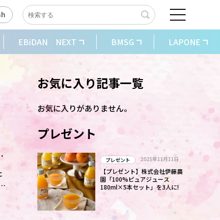
sh
EBiDAN NEXT
BMSG
LAPONE
お気に入り記事一覧
お気に入りがありません。
プレゼント
す
2025年11月11日
プレゼント
た
【プレゼント】株式会社伊藤農
園「100%ピュアジュース
180ml×5本セット」を3人に!
。