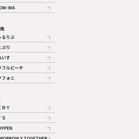
記事
OW-WA
記事
次元
ぅるりぶ
記事
とぷり
記事
れいす
ギャラリー
記事
ラフルピーチ
ギャラリー
記事
クフォニ
記事
E
ＩＢＹ
記事
ＴＳ
記事
HYPEN
記事
MORROW X TOGETHER