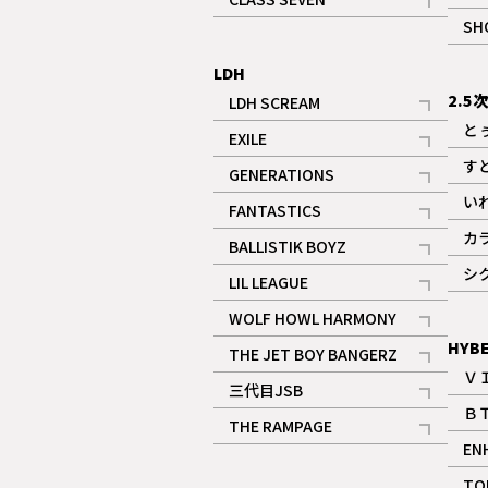
記事
SH
LDH
2.5
LDH SCREAM
記事
と
EXILE
記事
す
GENERATIONS
記事
い
FANTASTICS
記事
カ
BALLISTIK BOYZ
記事
シ
LIL LEAGUE
記事
WOLF HOWL HARMONY
記事
HYB
THE JET BOY BANGERZ
Ｖ
記事
三代目JSB
Ｂ
記事
THE RAMPAGE
EN
記事
ギャラリー
TO