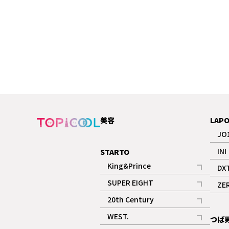
美容
LAP
JO
INI
STARTO
King&Prince
DX
記事
SUPER EIGHT
ZE
記事
20th Century
記事
WEST.
つば
記事