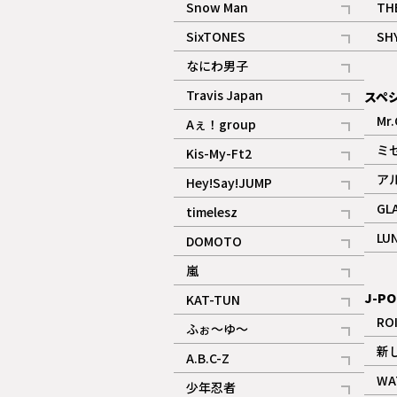
Snow Man
TH
記事
SixTONES
SH
ギャラリー
記事
なにわ男子
ギャラリー
記事
Travis Japan
スペ
記事
Mr.
Aぇ！group
記事
ミ
Kis-My-Ft2
記事
ア
Hey!Say!JUMP
ギャラリー
記事
GL
timelesz
記事
LU
DOMOTO
記事
嵐
記事
J-PO
KAT-TUN
記事
RO
ふぉ～ゆ～
記事
新
A.B.C-Z
記事
WA
少年忍者