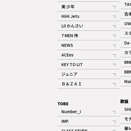
ギャラリー
記事
TA
美 少年
記事
吉
HiHi Jets
記事
OW
Lil かんさい
記事
ス
7 MEN 侍
記事
Da-
NEWS
記事
カ
ACEes
記事
BM
KEY TO LIT
記事
BB
ジュニア
記事
Mai
Ｂ＆ＺＡＩ
記事
歌謡
TOBE
SH
Number_i
記事
モ
IMP.
記事
華
CLASS SEVEN