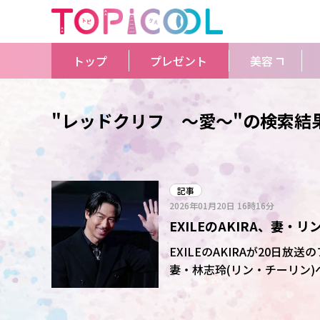
トップ
プレゼント
美容
"レッドクリフ ～愛～"の検索結
記事
2026年01月20日
16時16分
EXILEのAKIRA、妻
ので…」
EXILEのAKIRAが20日
妻・林志玲(リン・チーリン)への思いを明かした。 2
で共演し、18年末頃から交
22年1月には第1子となる男