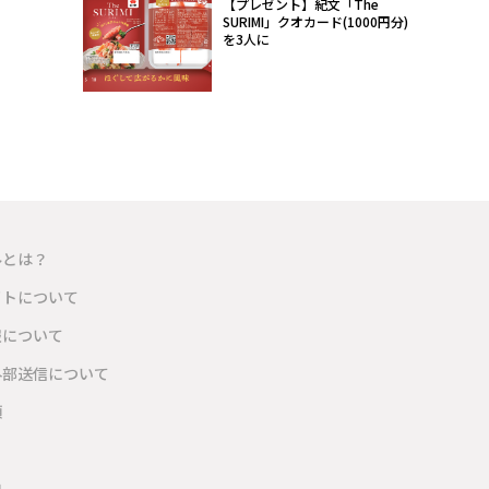
【プレゼント】紀文「The
SURIMI」クオカード(1000円分)
を3人に
ルとは？
イトについて
報について
外部送信について
項
内