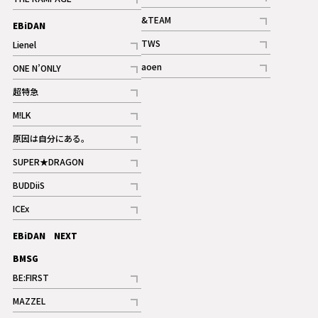
記事
記事
&TEAM
EBiDAN
ギャラリー
記事
TWS
Lienel
ギャラリー
記事
記事
aoen
ONE N’ONLY
記事
記事
超特急
記事
M!LK
ギャラリー
記事
原因は自分にある。
記事
SUPER★DRAGON
記事
BUDDiiS
記事
ICEx
記事
EBiDAN NEXT
BMSG
BE:FIRST
記事
MAZZEL
ギャラリー
記事