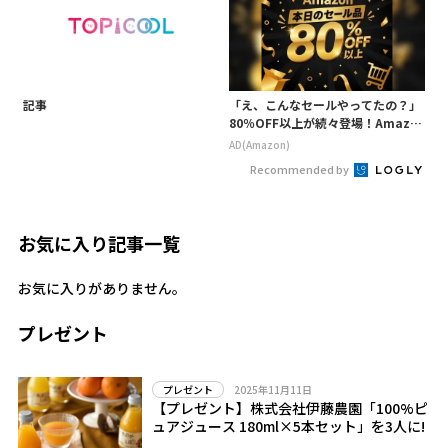
記事
「え、こんなセールやってたの？」
80％OFF以上が続々登場！Amazo
nの本気が凄すぎる
AD(Amazon)
Recommended by
お気に入り記事一覧
お気に入りがありません。
プレゼント
2025年11月11日
プレゼント
【プレゼント】株式会社伊藤農園「100%ピ
ュアジュース 180ml×5本セット」を3人に!