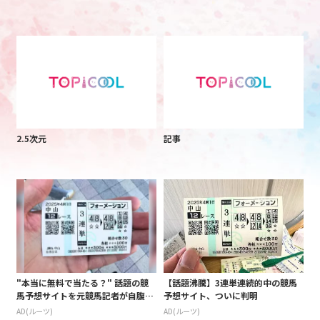
2.5次元
記事
"本当に無料で当たる？" 話題の競
【話題沸騰】3連単連続的中の競馬
馬予想サイトを元競馬記者が自腹レ
予想サイト、ついに判明
ビュー。
AD(ルーツ)
AD(ルーツ)