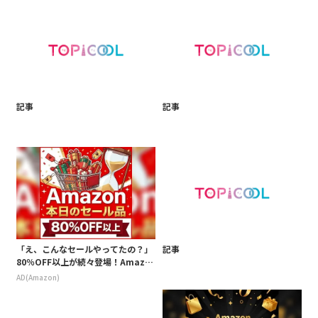
記事
記事
「え、こんなセールやってたの？」
記事
80％OFF以上が続々登場！Amazo
nの本気が凄すぎる
AD(Amazon)