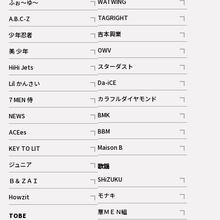
WATWING
ふぉ～ゆ～
記事
記事
TAGRIGHT
A.B.C-Z
記事
記事
吉本興業
少年忍者
ギャラリー
記事
記事
OWV
美 少年
記事
記事
スターダスト
HiHi Jets
ギャラリー
記事
記事
Da-iCE
Lil かんさい
記事
記事
カラフルダイヤモンド
7 MEN 侍
記事
記事
BMK
NEWS
記事
記事
BBM
ACEes
ギャラリー
記事
記事
Maison B
KEY TO LIT
ギャラリー
記事
記事
ジュニア
歌謡
ギャラリー
記事
SHiZUKU
Ｂ＆ＺＡＩ
記事
記事
モナキ
Howzit
記事
記事
華ＭＥＮ組
TOBE