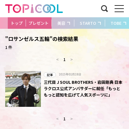
トップ
プレゼント
美容
STARTO
TOBE
"ロサンゼルス五輪"の検索結果
1 件
<
1
>
2025年01月18日
記事
三代目 J SOUL BROTHERS・岩田剛典 日本
ラクロス公式アンバサダーに就任「もっと
もっと認知を広げて人気スポーツに」
<
1
>