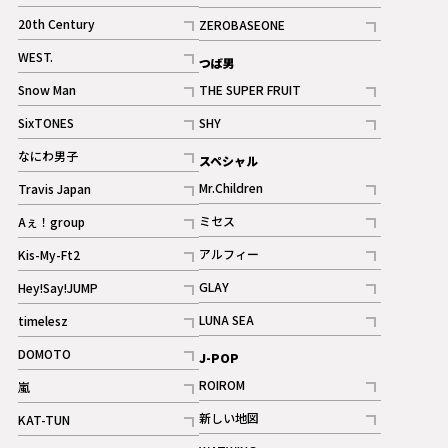
ギャラリー
記事
記事
20th Century
ZEROBASEONE
ギャラリー
記事
記事
WEST.
つば男
記事
Snow Man
THE SUPER FRUIT
記事
記事
SixTONES
SHY
ギャラリー
ギャラリー
記事
記事
なにわ男子
スペシャル
ギャラリー
記事
Mr.Children
Travis Japan
記事
記事
ミセス
Aぇ！group
記事
記事
アルフィー
Kis-My-Ft2
記事
記事
GLAY
Hey!Say!JUMP
ギャラリー
記事
記事
LUNA SEA
timelesz
記事
記事
DOMOTO
J-POP
記事
ROIROM
嵐
記事
記事
新しい地図
KAT-TUN
記事
記事