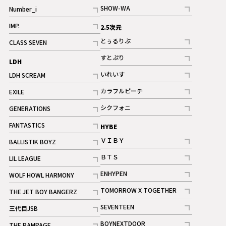
記事
SHOW-WA
Number_i
記事
記事
IMP.
2.5次元
記事
とぅるりぶ
CLASS SEVEN
記事
記事
すとぷり
LDH
記事
いれいす
LDH SCREAM
ギャラリー
記事
記事
カラフルピーチ
EXILE
ギャラリー
記事
記事
シクフォニ
GENERATIONS
記事
記事
FANTASTICS
HYBE
記事
ＶＩＢＹ
BALLISTIK BOYZ
記事
記事
ＢＴＳ
LIL LEAGUE
記事
記事
ENHYPEN
WOLF HOWL HARMONY
記事
記事
TOMORROW X TOGETHER
THE JET BOY BANGERZ
記事
記事
SEVENTEEN
三代目JSB
ギャラリー
記事
記事
BOYNEXTDOOR
THE RAMPAGE