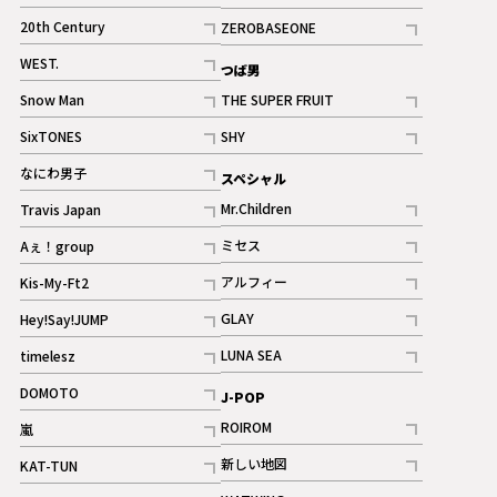
ギャラリー
記事
記事
20th Century
ZEROBASEONE
ギャラリー
記事
記事
WEST.
つば男
記事
Snow Man
THE SUPER FRUIT
記事
記事
SixTONES
SHY
ギャラリー
ギャラリー
記事
記事
なにわ男子
スペシャル
ギャラリー
記事
Mr.Children
Travis Japan
記事
記事
ミセス
Aぇ！group
記事
記事
アルフィー
Kis-My-Ft2
記事
記事
GLAY
Hey!Say!JUMP
ギャラリー
記事
記事
LUNA SEA
timelesz
記事
記事
DOMOTO
J-POP
記事
ROIROM
嵐
記事
記事
新しい地図
KAT-TUN
記事
記事