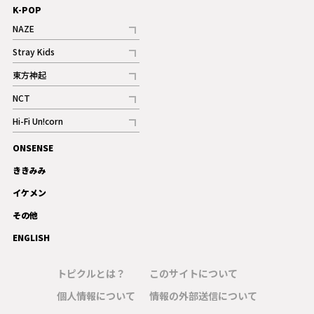
K-POP
NAZE
記事
Stray Kids
記事
東方神起
記事
NCT
記事
Hi-Fi Un!corn
記事
ONSENSE
ギャラリー
ききみみ
イケメン
その他
ENGLISH
トピクルとは？
このサイトについて
個人情報について
情報の外部送信について