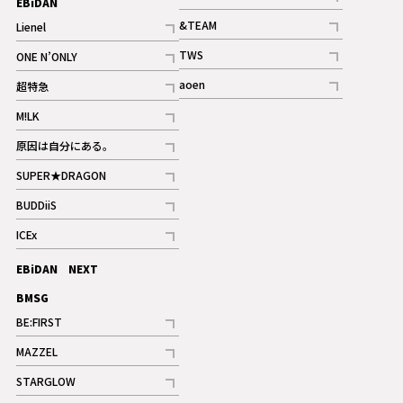
EBiDAN
ギャラリー
記事
&TEAM
Lienel
記事
記事
TWS
ONE N’ONLY
ギャラリー
記事
記事
aoen
超特急
記事
記事
M!LK
ギャラリー
記事
原因は自分にある。
記事
SUPER★DRAGON
記事
BUDDiiS
記事
ICEx
記事
EBiDAN NEXT
BMSG
BE:FIRST
記事
MAZZEL
ギャラリー
記事
STARGLOW
ギャラリー
記事