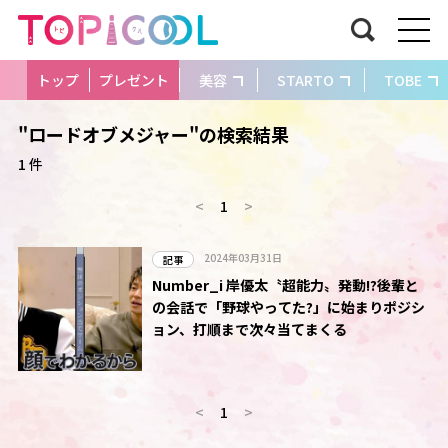
トップ
プレゼント
美容
STARTO
TOBE
"ロードオブメジャー"の検索結果
1 件
<
1
>
2024年03月31日
記事
Number_i 岸優太〝超能力〟発動!?後輩と
の会話で「野球やってた?」に始まりポジシ
ョン、打順まで次々当てまくる
<
1
>