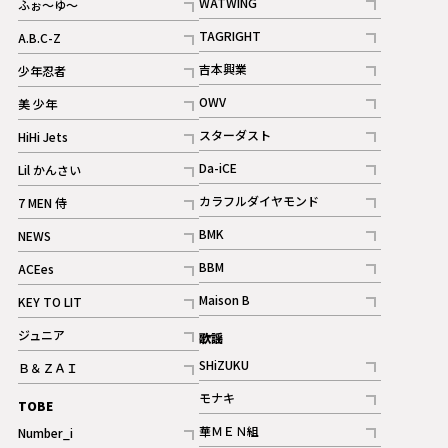
WATWING
ふぉ～ゆ～
記事
記事
TAGRIGHT
A.B.C-Z
記事
記事
吉本興業
少年忍者
ギャラリー
記事
記事
OWV
美 少年
記事
記事
スターダスト
HiHi Jets
ギャラリー
記事
記事
Da-iCE
Lil かんさい
記事
記事
カラフルダイヤモンド
7 MEN 侍
記事
記事
BMK
NEWS
記事
記事
BBM
ACEes
ギャラリー
記事
記事
Maison B
KEY TO LIT
ギャラリー
記事
記事
ジュニア
歌謡
ギャラリー
記事
SHiZUKU
Ｂ＆ＺＡＩ
記事
記事
モナキ
TOBE
記事
華ＭＥＮ組
Number_i