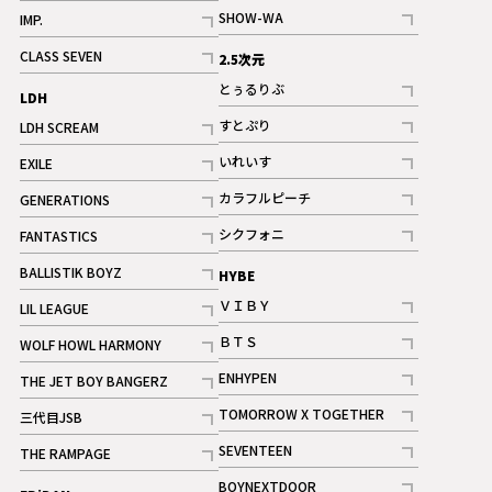
記事
記事
SHOW-WA
IMP.
記事
記事
CLASS SEVEN
2.5次元
記事
とぅるりぶ
LDH
記事
すとぷり
LDH SCREAM
記事
記事
いれいす
EXILE
ギャラリー
記事
記事
カラフルピーチ
GENERATIONS
ギャラリー
記事
記事
シクフォニ
FANTASTICS
記事
記事
BALLISTIK BOYZ
HYBE
記事
ＶＩＢＹ
LIL LEAGUE
記事
記事
ＢＴＳ
WOLF HOWL HARMONY
記事
記事
ENHYPEN
THE JET BOY BANGERZ
記事
記事
TOMORROW X TOGETHER
三代目JSB
記事
記事
SEVENTEEN
THE RAMPAGE
ギャラリー
記事
記事
BOYNEXTDOOR