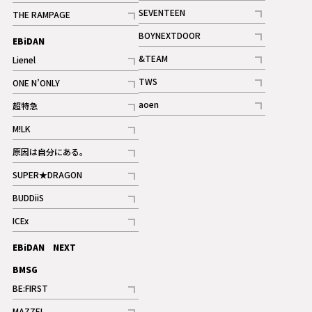
記事
記事
SEVENTEEN
THE RAMPAGE
ギャラリー
記事
記事
BOYNEXTDOOR
EBiDAN
ギャラリー
記事
&TEAM
Lienel
記事
記事
TWS
ONE N’ONLY
ギャラリー
記事
記事
aoen
超特急
記事
記事
M!LK
ギャラリー
記事
原因は自分にある。
記事
SUPER★DRAGON
記事
BUDDiiS
記事
ICEx
記事
EBiDAN NEXT
BMSG
BE:FIRST
記事
MAZZEL