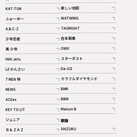
記事
記事
新しい地図
KAT-TUN
記事
記事
WATWING
ふぉ～ゆ～
記事
記事
TAGRIGHT
A.B.C-Z
記事
記事
吉本興業
少年忍者
ギャラリー
記事
記事
OWV
美 少年
記事
記事
スターダスト
HiHi Jets
ギャラリー
記事
記事
Da-iCE
Lil かんさい
記事
記事
カラフルダイヤモンド
7 MEN 侍
記事
記事
BMK
NEWS
記事
記事
BBM
ACEes
ギャラリー
記事
記事
Maison B
KEY TO LIT
ギャラリー
記事
記事
ジュニア
歌謡
ギャラリー
記事
SHiZUKU
Ｂ＆ＺＡＩ
記事
記事