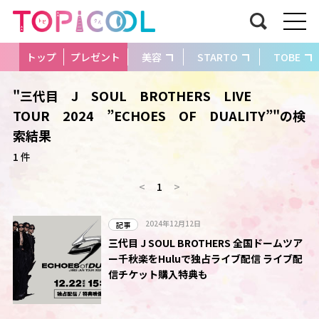
トップ
プレゼント
美容
STARTO
TOBE
"三代目 J SOUL BROTHERS LIVE
TOUR 2024 ”ECHOES OF DUALITY”"の検
索結果
1 件
<
1
>
2024年12月12日
記事
三代目 J SOUL BROTHERS 全国ドームツア
ー千秋楽をHuluで独占ライブ配信 ライブ配
信チケット購入特典も