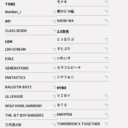
モナキ
TOBE
記事
華ＭＥＮ組
Number_i
記事
記事
SHOW-WA
IMP.
記事
記事
CLASS SEVEN
2.5次元
記事
とぅるりぶ
LDH
記事
すとぷり
LDH SCREAM
記事
記事
いれいす
EXILE
ギャラリー
記事
記事
カラフルピーチ
GENERATIONS
ギャラリー
記事
記事
シクフォニ
FANTASTICS
記事
記事
BALLISTIK BOYZ
HYBE
記事
ＶＩＢＹ
LIL LEAGUE
記事
記事
ＢＴＳ
WOLF HOWL HARMONY
記事
記事
ENHYPEN
THE JET BOY BANGERZ
記事
記事
TOMORROW X TOGETHER
三代目JSB