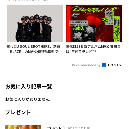
出す構成
三代目J SOUL BROTHERS、新曲
三代目JSB 新アルバムMV公開 舞台
「BLAZE」のMV公開!特殊撮影でこ
は“三代目ランド”?
れまであまり見せなかった一面引き
出す構成
Recommended by
お気に入り記事一覧
お気に入りがありません。
プレゼント
2025年11月11日
プレゼント