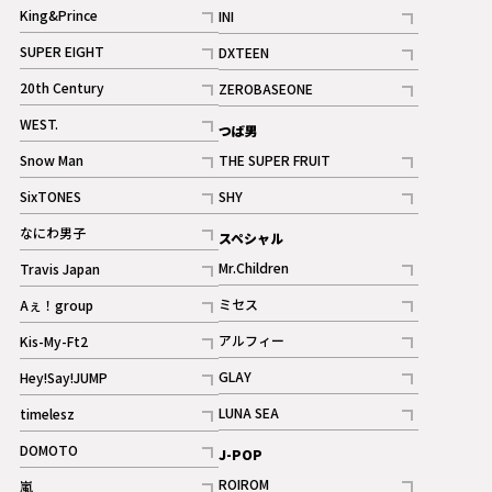
記事
King&Prince
INI
ギャラリー
記事
記事
SUPER EIGHT
DXTEEN
ギャラリー
記事
記事
20th Century
ZEROBASEONE
ギャラリー
記事
記事
WEST.
つば男
記事
Snow Man
THE SUPER FRUIT
記事
記事
SixTONES
SHY
ギャラリー
ギャラリー
記事
記事
なにわ男子
スペシャル
ギャラリー
記事
Mr.Children
Travis Japan
記事
記事
ミセス
Aぇ！group
記事
記事
アルフィー
Kis-My-Ft2
記事
記事
GLAY
Hey!Say!JUMP
ギャラリー
記事
記事
LUNA SEA
timelesz
記事
記事
DOMOTO
J-POP
記事
ROIROM
嵐