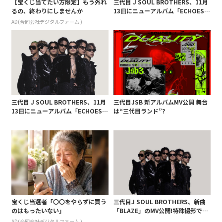
【宝くじ当てたい方限定】もう外れ
三代目 J SOUL BROTHERS、11月
るの、終わりにしませんか
13日にニューアルバム「ECHOES O
F DUALITY」発売決定!
AD(合同会社デジタルファーム )
三代目 J SOUL BROTHERS、11月
三代目JSB 新アルバムMV公開 舞台
13日にニューアルバム「ECHOES O
は“三代目ランド”?
F DUALITY」発売決定!
宝くじ当選者「〇〇をやらずに買う
三代目J SOUL BROTHERS、新曲
のはもったいない」
「BLAZE」のMV公開!特殊撮影でこ
れまであまり見せなかった一面引き
AD(合同会社デジタルファーム )