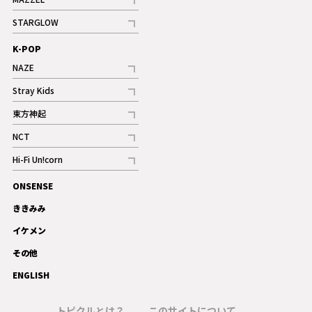
ギャラリー
記事
STARGLOW
ギャラリー
記事
K-POP
NAZE
記事
Stray Kids
記事
東方神起
記事
NCT
記事
Hi-Fi Un!corn
記事
ONSENSE
ギャラリー
ききみみ
イケメン
その他
ENGLISH
トピクルとは？
このサイトについて