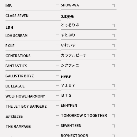
記事
記事
SHOW-WA
IMP.
記事
記事
CLASS SEVEN
2.5次元
記事
とぅるりぶ
LDH
記事
すとぷり
LDH SCREAM
記事
記事
いれいす
EXILE
ギャラリー
記事
記事
カラフルピーチ
GENERATIONS
ギャラリー
記事
記事
シクフォニ
FANTASTICS
記事
記事
BALLISTIK BOYZ
HYBE
記事
ＶＩＢＹ
LIL LEAGUE
記事
記事
ＢＴＳ
WOLF HOWL HARMONY
記事
記事
ENHYPEN
THE JET BOY BANGERZ
記事
記事
TOMORROW X TOGETHER
三代目JSB
記事
記事
SEVENTEEN
THE RAMPAGE
ギャラリー
記事
記事
BOYNEXTDOOR