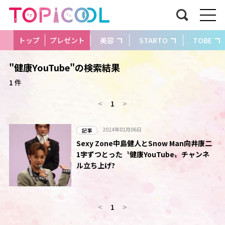
トップ
プレゼント
美容
STARTO
TOBE
"健康YouTube"の検索結果
1 件
<
1
>
2024年01月06日
記事
Sexy Zone中島健人とSnow Man向井康二
1字ずつとった〝健康YouTube〟チャンネ
ル立ち上げ?
<
1
>