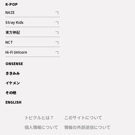
K-POP
NAZE
記事
Stray Kids
記事
東方神起
記事
NCT
記事
Hi-Fi Un!corn
記事
ONSENSE
ギャラリー
ききみみ
イケメン
その他
ENGLISH
トピクルとは？
このサイトについて
個人情報について
情報の外部送信について