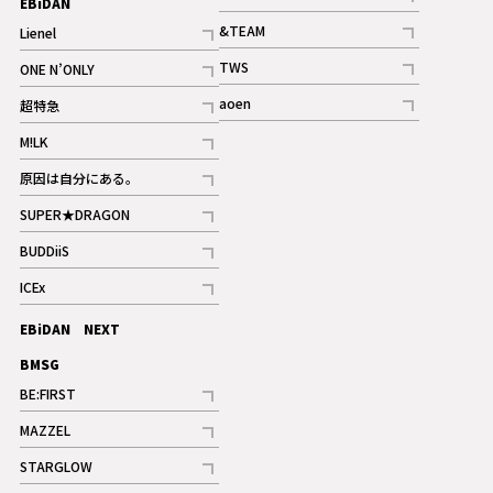
EBiDAN
ギャラリー
記事
&TEAM
Lienel
記事
記事
TWS
ONE N’ONLY
ギャラリー
記事
記事
aoen
超特急
記事
記事
M!LK
ギャラリー
記事
原因は自分にある。
記事
SUPER★DRAGON
記事
BUDDiiS
記事
ICEx
記事
EBiDAN NEXT
BMSG
BE:FIRST
記事
MAZZEL
ギャラリー
記事
STARGLOW
ギャラリー
記事