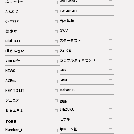
WATWING
ふぉ～ゆ～
記事
記事
TAGRIGHT
A.B.C-Z
記事
記事
吉本興業
少年忍者
ギャラリー
記事
記事
OWV
美 少年
記事
記事
スターダスト
HiHi Jets
ギャラリー
記事
記事
Da-iCE
Lil かんさい
記事
記事
カラフルダイヤモンド
7 MEN 侍
記事
記事
BMK
NEWS
記事
記事
BBM
ACEes
ギャラリー
記事
記事
Maison B
KEY TO LIT
ギャラリー
記事
記事
ジュニア
歌謡
ギャラリー
記事
SHiZUKU
Ｂ＆ＺＡＩ
記事
記事
モナキ
TOBE
記事
華ＭＥＮ組
Number_i