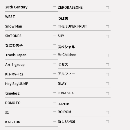
ギャラリー
記事
記事
20th Century
ZEROBASEONE
ギャラリー
記事
記事
WEST.
つば男
記事
Snow Man
THE SUPER FRUIT
記事
記事
SixTONES
SHY
ギャラリー
ギャラリー
記事
記事
なにわ男子
スペシャル
ギャラリー
記事
Mr.Children
Travis Japan
記事
記事
ミセス
Aぇ！group
記事
記事
アルフィー
Kis-My-Ft2
記事
記事
GLAY
Hey!Say!JUMP
ギャラリー
記事
記事
LUNA SEA
timelesz
記事
記事
DOMOTO
J-POP
記事
ROIROM
嵐
記事
記事
新しい地図
KAT-TUN
記事
記事