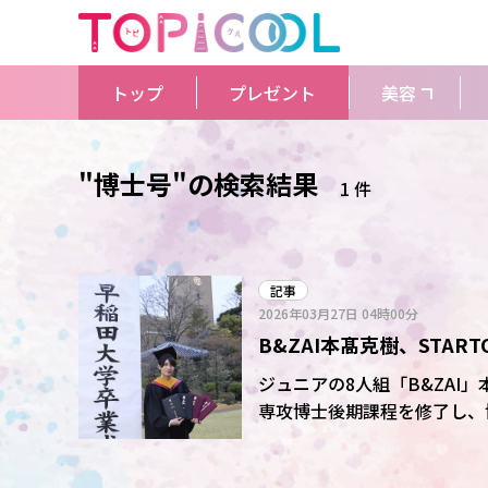
トップ
プレゼント
美容
"博士号"の検索結果
1 件
記事
2026年03月27日
04時00分
B&ZAI本髙克樹、STA
演と研究を両立
ジュニアの8人組「B&ZAI
専攻博士後期課程を修了し、博士
る博士号取得は初めて。名刺や
なタイミングで呼んでいただけたらうれし