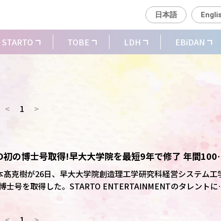
日本語
Engli
STARTO
TOBE
LDH
EBiDAN
<
1
>
RTO初の博士号取得!早大大学院を最短9年で修了 年間100
」本髙克樹が26日、早大大学院創造理工学研究科経営システム工
号を取得した。STARTO ENTERTAINMENTのタレントに
署名に「Dr.」を冠することが可能となり「“ドクター”と好
い」とはにかんだ。 東京都新宿区のキャンパスで
<
1
>