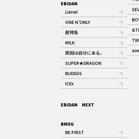
EBiDAN
SE
Lienel
記事
BO
ONE N’ONLY
記事
&T
超特急
記事
TW
M!LK
ギャラリー
記事
ao
原因は自分にある。
記事
SUPER★DRAGON
記事
BUDDiiS
記事
ICEx
記事
EBiDAN NEXT
BMSG
BE:FIRST