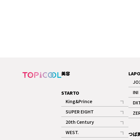
美容
LAP
JO
INI
STARTO
King&Prince
DX
記事
SUPER EIGHT
ZE
記事
20th Century
記事
WEST.
つば
記事