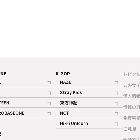
ONE
K-POP
トピク
1
NAZE
このサ
記事
記事
Stray Kids
ギャラリー
個人情
記事
記事
TEEN
東方神起
ギャラリー
情報の
記事
記事
ROBASEONE
NCT
ギャラリー
免責事
記事
記事
Hi-Fi Un!corn
ご意見
記事
男
ギャラリー
会社案