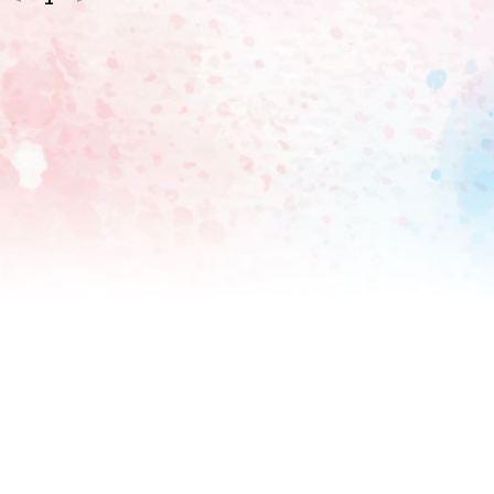
角帽をかぶり、マントをはためかせながら「博士号を取得する
報告。早大学院高から12年、早稲田系列に在籍。「しあ“わせ
社ではHey!Say!JUMP伊野尾慧と
卒だが、博士課程修了は初。自身の研究を「“オペレーションズリ
って世の中をより良くしていく分野。エンターテインメントの
うのが僕のテーマだった」と説明した。 大学入学から9年
取得には「自分でも誇らしい」と胸を張る。1年半以上研究業
きもあったが「1年半ぐらい前から研究業績がポンポンと決ま
った。