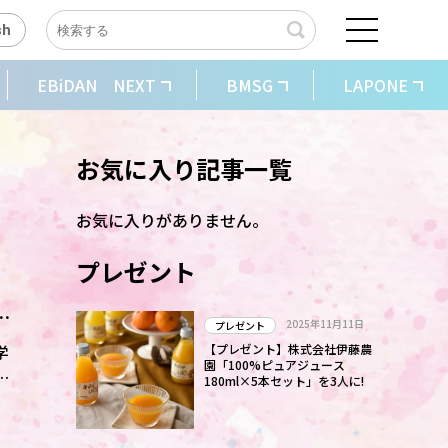
sh
EBiDAN NEXT
BMSG
LAPONE
お気に入り記事一覧
お気に入りがありません。
プレゼント
公
2025年11月11日
プレゼント
学
【プレゼント】株式会社伊藤農
園「100%ピュアジュース
よ
180ml×5本セット」を3人に!
き