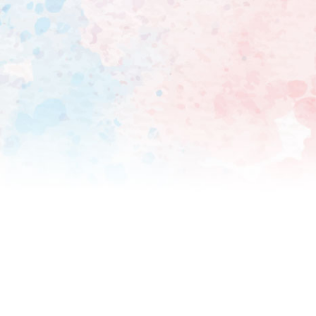
行われた学位授与式に出席。
とができました」と報道陣に
だ”。本当にやって良かった」と笑顔で話した。 STARTO
Snow Man阿部亮平も院
ーチ”という、数学とかを使
界で改善できることはないか、とい
間という最短年数での博士号
を上げられず、諦めかけたと
た。奇跡が起きた」と振り返