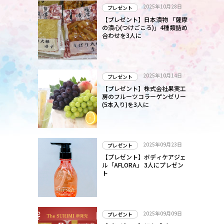
こ
2025年10月28日
プレゼント
【プレゼント】日本漬物 「薩摩
の漬心(つけごころ)」4種類詰め
合わせを3人に
サ
世
績
2025年10月14日
プレゼント
っ
【プレゼント】株式会社果実工
房のフルーツコラーゲンゼリー
(5本入り)を3人に
2025年09月23日
プレゼント
【プレゼント】ボディケアジェ
ル「AFLORA」 3人にプレゼン
ト
2025年09月09日
プレゼント