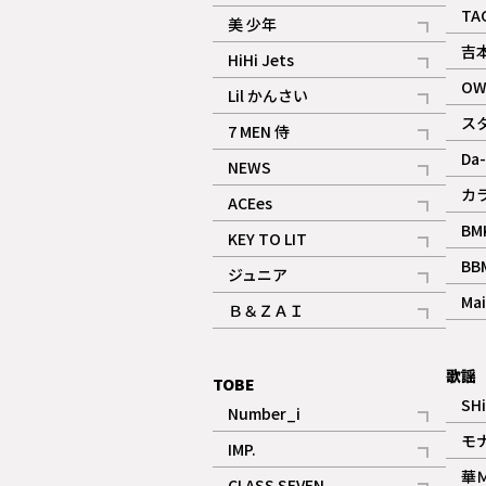
ギャラリー
記事
TA
美 少年
記事
吉
HiHi Jets
記事
OW
Lil かんさい
記事
ス
7 MEN 侍
記事
Da-
NEWS
記事
カ
ACEes
記事
BM
KEY TO LIT
記事
BB
ジュニア
記事
Mai
Ｂ＆ＺＡＩ
記事
歌謡
TOBE
SH
Number_i
記事
モ
IMP.
記事
華
CLASS SEVEN