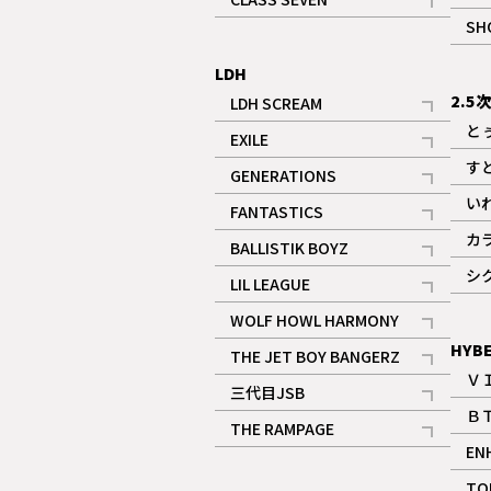
記事
SH
LDH
2.5
LDH SCREAM
記事
と
EXILE
記事
す
GENERATIONS
記事
い
FANTASTICS
記事
カ
BALLISTIK BOYZ
記事
シ
LIL LEAGUE
記事
WOLF HOWL HARMONY
記事
HYB
THE JET BOY BANGERZ
Ｖ
記事
三代目JSB
Ｂ
記事
THE RAMPAGE
EN
記事
ギャラリー
TO