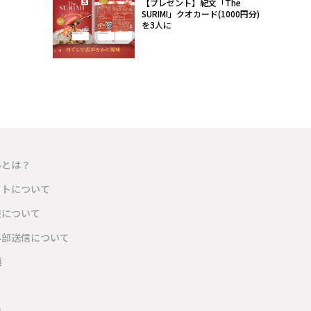
【プレゼント】紀文「The
SURIMI」クオカード(1000円分)
を3人に
ルとは？
イトについて
報について
外部送信について
項
内