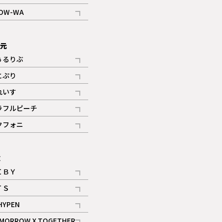
記事
OW-WA
記事
次元
ぅるりぶ
記事
とぷり
記事
れいす
ギャラリー
記事
ラフルピーチ
ギャラリー
記事
クフォニ
記事
E
ＩＢＹ
記事
ＴＳ
記事
HYPEN
記事
MORROW X TOGETHER