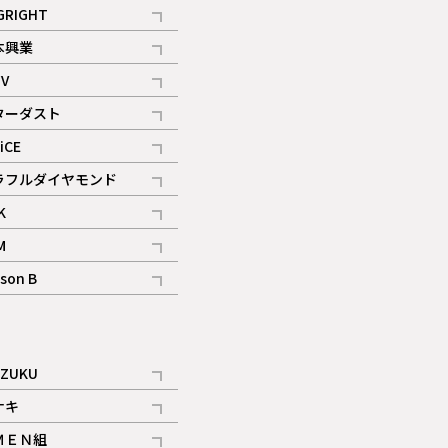
記事
GRIGHT
記事
本興業
記事
V
記事
ターダスト
ギャラリー
記事
iCE
記事
ラフルダイヤモンド
記事
K
記事
M
ギャラリー
記事
son B
ギャラリー
記事
ギャラリー
iZUKU
記事
ナキ
記事
ＭＥＮ組