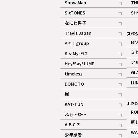
Snow Man
TH
記事
SixTONES
SH
ギャラリー
記事
なにわ男子
ギャラリー
記事
Travis Japan
スペ
記事
Mr.
Aぇ！group
記事
ミ
Kis-My-Ft2
記事
ア
Hey!Say!JUMP
ギャラリー
記事
GL
timelesz
記事
LU
DOMOTO
記事
嵐
記事
J-PO
KAT-TUN
記事
RO
ふぉ～ゆ～
記事
新
A.B.C-Z
記事
WA
少年忍者