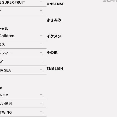
E SUPER FRUIT
ONSENSE
記事
Y
ギャラリー
記事
ききみみ
シャル
Children
イケメン
記事
セス
記事
その他
ルフィー
記事
AY
記事
ENGLISH
NA SEA
記事
P
IROM
記事
しい地図
記事
TWING