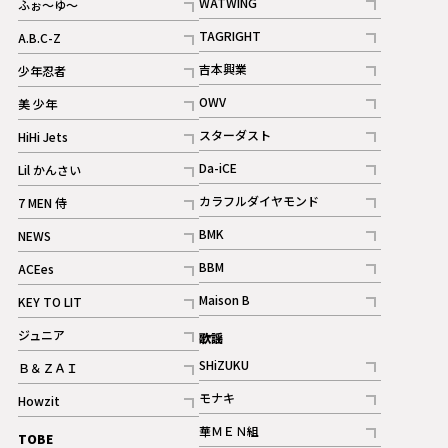
WATWING
ふぉ～ゆ～
記事
記事
TAGRIGHT
A.B.C-Z
記事
記事
吉本興業
少年忍者
ギャラリー
記事
記事
OWV
美 少年
記事
記事
スターダスト
HiHi Jets
ギャラリー
記事
記事
Da-iCE
Lil かんさい
記事
記事
カラフルダイヤモンド
7 MEN 侍
記事
記事
BMK
NEWS
記事
記事
BBM
ACEes
ギャラリー
記事
記事
Maison B
KEY TO LIT
ギャラリー
記事
記事
ジュニア
歌謡
ギャラリー
記事
SHiZUKU
Ｂ＆ＺＡＩ
記事
記事
モナキ
Howzit
記事
記事
華ＭＥＮ組
TOBE