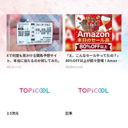
Xで何度も見かける競馬予想サイ
「え、こんなセールやってたの？」
ト、本当に当たるのか試してみた。
80％OFF以上が続々登場！Amazo
nの本気が凄すぎる
AD(ルーツ)
AD(Amazon)
2.5次元
記事