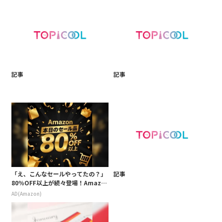
記事
記事
「え、こんなセールやってたの？」
記事
80％OFF以上が続々登場！Amazo
nの本気が凄すぎる
AD(Amazon)