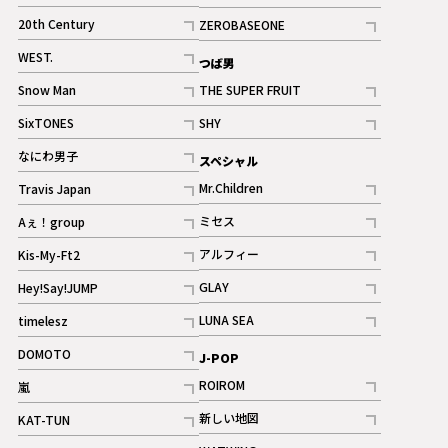
ギャラリー
記事
記事
20th Century
ZEROBASEONE
ギャラリー
記事
記事
WEST.
つば男
記事
Snow Man
THE SUPER FRUIT
記事
記事
SixTONES
SHY
ギャラリー
ギャラリー
記事
記事
なにわ男子
スペシャル
ギャラリー
記事
Mr.Children
Travis Japan
記事
記事
ミセス
Aぇ！group
記事
記事
アルフィー
Kis-My-Ft2
記事
記事
GLAY
Hey!Say!JUMP
ギャラリー
記事
記事
LUNA SEA
timelesz
記事
記事
DOMOTO
J-POP
記事
ROIROM
嵐
記事
記事
新しい地図
KAT-TUN
記事
記事