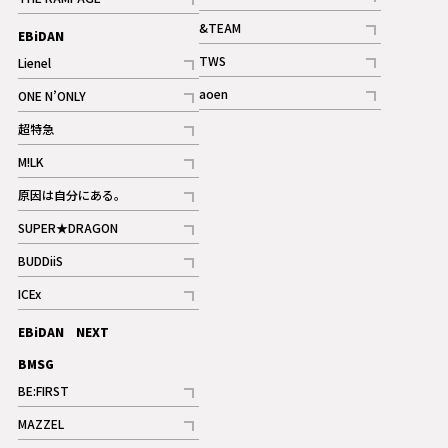
記事
記事
&TEAM
EBiDAN
ギャラリー
記事
TWS
Lienel
ギャラリー
記事
記事
aoen
ONE N’ONLY
記事
記事
超特急
記事
M!LK
ギャラリー
記事
原因は自分にある。
記事
SUPER★DRAGON
記事
BUDDiiS
記事
ICEx
記事
EBiDAN NEXT
BMSG
BE:FIRST
記事
MAZZEL
ギャラリー
記事