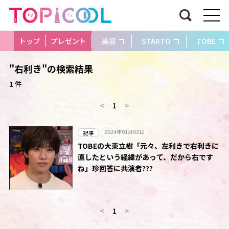
トップ
プレゼント
美容
STARTO
TOBE
"右利き"の検索結果
1 件
<
1
>
2024年01月03日
記事
TOBEの大東立樹「元々、左利きで右利きに
直したという経緯があって、だから右です
ね」珍回答に共演者???
<
1
>