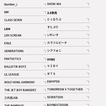
記事
SHOW-WA
Number_i
記事
記事
IMP.
2.5次元
記事
とぅるりぶ
CLASS SEVEN
記事
記事
すとぷり
LDH
記事
いれいす
LDH SCREAM
ギャラリー
記事
記事
カラフルピーチ
EXILE
ギャラリー
記事
記事
シクフォニ
GENERATIONS
記事
記事
FANTASTICS
HYBE
記事
ＶＩＢＹ
BALLISTIK BOYZ
記事
記事
ＢＴＳ
LIL LEAGUE
記事
記事
ENHYPEN
WOLF HOWL HARMONY
記事
記事
TOMORROW X TOGETHER
THE JET BOY BANGERZ
記事
記事
SEVENTEEN
三代目JSB
ギャラリー
記事
記事
BOYNEXTDOOR
THE RAMPAGE