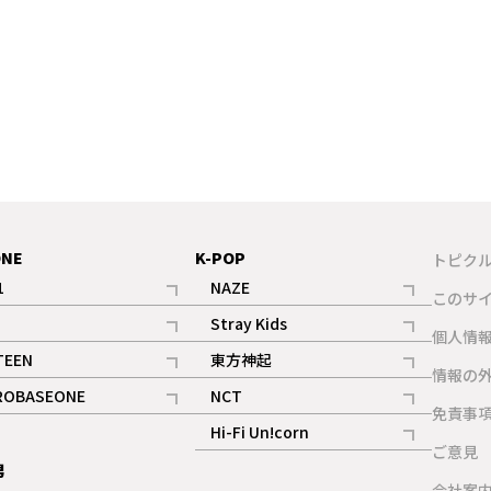
ONE
K-POP
トピク
1
NAZE
このサ
記事
記事
Stray Kids
ギャラリー
個人情
記事
記事
TEEN
東方神起
ギャラリー
情報の
記事
記事
ROBASEONE
NCT
ギャラリー
免責事
記事
記事
Hi-Fi Un!corn
ご意見
記事
男
ギャラリー
会社案