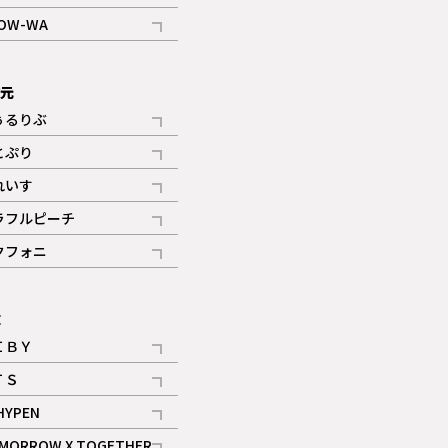
記事
OW-WA
記事
次元
ぅるりぶ
記事
とぷり
記事
れいす
ギャラリー
記事
ラフルピーチ
ギャラリー
記事
クフォニ
記事
E
ＩＢＹ
記事
ＴＳ
記事
HYPEN
記事
MORROW X TOGETHER