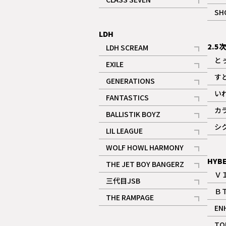
記事
SH
LDH
2.5
LDH SCREAM
記事
と
EXILE
記事
す
GENERATIONS
記事
い
FANTASTICS
記事
カ
BALLISTIK BOYZ
記事
シ
LIL LEAGUE
記事
WOLF HOWL HARMONY
記事
HYB
THE JET BOY BANGERZ
Ｖ
記事
三代目JSB
Ｂ
記事
THE RAMPAGE
EN
記事
ギャラリー
TO