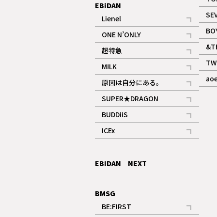
EBiDAN
SE
Lienel
記事
BO
ONE N’ONLY
記事
&T
超特急
記事
TW
M!LK
ギャラリー
記事
ao
原因は自分にある。
記事
SUPER★DRAGON
記事
BUDDiiS
記事
ICEx
記事
EBiDAN NEXT
BMSG
BE:FIRST