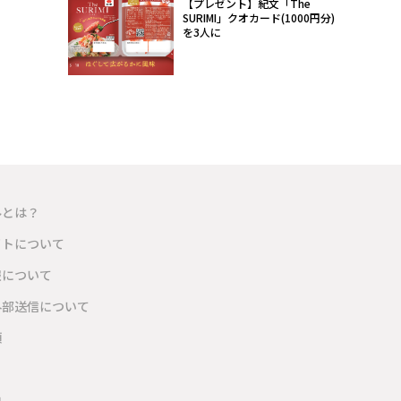
【プレゼント】紀文「The
SURIMI」クオカード(1000円分)
を3人に
ルとは？
イトについて
報について
外部送信について
項
内