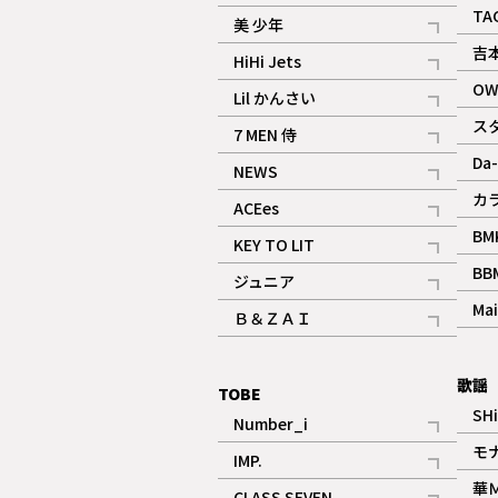
ギャラリー
記事
TA
美 少年
記事
吉
HiHi Jets
記事
OW
Lil かんさい
記事
ス
7 MEN 侍
記事
Da-
NEWS
記事
カ
ACEes
記事
BM
KEY TO LIT
記事
BB
ジュニア
記事
Mai
Ｂ＆ＺＡＩ
記事
歌謡
TOBE
SH
Number_i
記事
モ
IMP.
記事
華
CLASS SEVEN