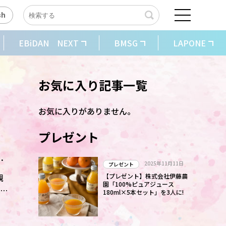
sh
EBiDAN NEXT
BMSG
LAPONE
お気に入り記事一覧
お気に入りがありません。
プレゼント
ャ
2025年11月11日
プレゼント
親
【プレゼント】株式会社伊藤農
園「100%ピュアジュース
180ml×5本セット」を3人に!