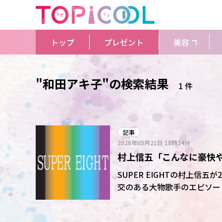
トップ
プレゼント
美容
"和田アキ子"の検索結果
1 件
記事
2026年05月21日
18時34分
村上信五「こんなに豪快
ップいる?」
SUPER EIGHTの村上信五
交のある大物歌手のエピソードを振り返った。 歌手の和
いてMCの村上信五は「実は
ぇ”って言う。自分でよう電話せえへん」と明か