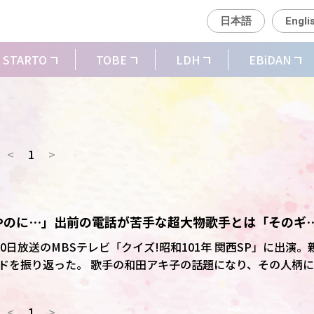
日本語
Engli
STARTO
TOBE
LDH
EBiDAN
<
1
>
やのに…」出前の電話が苦手な超大物歌手とは「そのギ
が20日放送のMBSテレビ「クイズ!昭和101年 関西SP」に出演。
田アキ子の話題になり、その人柄につ
こんな凄いのに、こんな豪快やのに、人に“電話せぇ”、“電話せ
した。 ある時和田が、出前を依頼する電話が
<
1
>