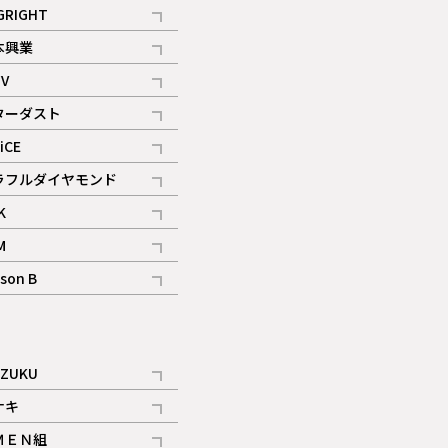
記事
GRIGHT
記事
本興業
記事
V
記事
ターダスト
ギャラリー
記事
iCE
記事
ラフルダイヤモンド
記事
K
記事
M
ギャラリー
記事
son B
ギャラリー
記事
ギャラリー
iZUKU
記事
ナキ
記事
ＭＥＮ組