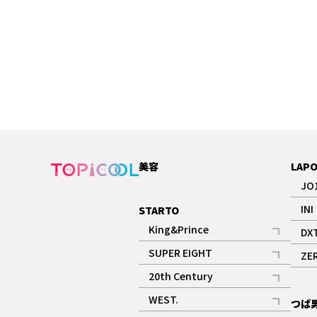
美容
LAP
JO
INI
STARTO
King&Prince
DX
記事
SUPER EIGHT
ZE
記事
20th Century
記事
WEST.
つば
記事