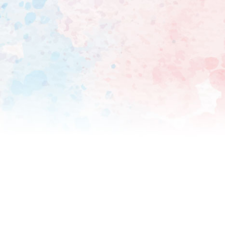
できないという話になり、そ
リクエストした。