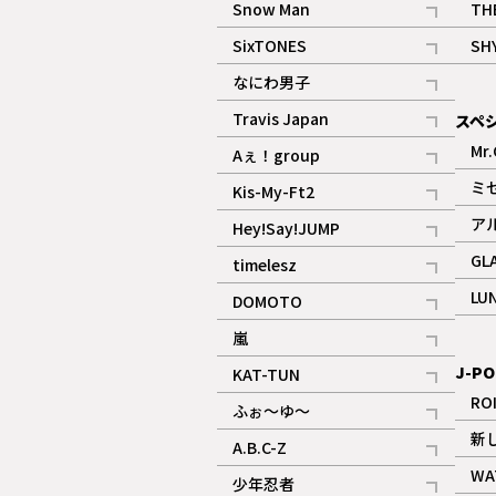
Snow Man
TH
記事
SixTONES
SH
ギャラリー
記事
なにわ男子
ギャラリー
記事
Travis Japan
スペ
記事
Mr.
Aぇ！group
記事
ミ
Kis-My-Ft2
記事
ア
Hey!Say!JUMP
ギャラリー
記事
GL
timelesz
記事
LU
DOMOTO
記事
嵐
記事
J-PO
KAT-TUN
記事
RO
ふぉ～ゆ～
記事
新
A.B.C-Z
記事
WA
少年忍者