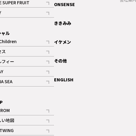
E SUPER FRUIT
ONSENSE
記事
Y
ギャラリー
記事
ききみみ
シャル
Children
イケメン
記事
セス
記事
その他
ルフィー
記事
AY
記事
ENGLISH
NA SEA
記事
P
IROM
記事
しい地図
記事
TWING