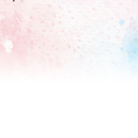
の場のノリでスタッフが「じゃあピザを注文してくださいよ」