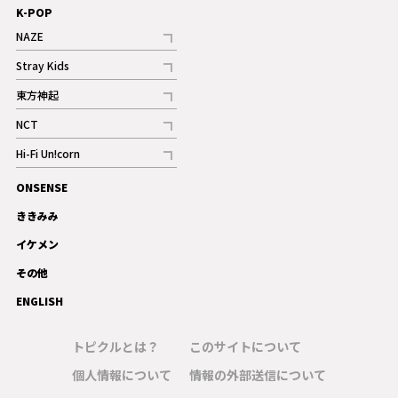
K-POP
NAZE
記事
Stray Kids
記事
東方神起
記事
NCT
記事
Hi-Fi Un!corn
記事
ONSENSE
ギャラリー
ききみみ
イケメン
その他
ENGLISH
トピクルとは？
このサイトについて
個人情報について
情報の外部送信について