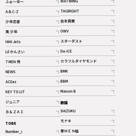
WATWING
ふぉ～ゆ～
記事
記事
TAGRIGHT
A.B.C-Z
記事
記事
吉本興業
少年忍者
ギャラリー
記事
記事
OWV
美 少年
記事
記事
スターダスト
HiHi Jets
ギャラリー
記事
記事
Da-iCE
Lil かんさい
記事
記事
カラフルダイヤモンド
7 MEN 侍
記事
記事
BMK
NEWS
記事
記事
BBM
ACEes
ギャラリー
記事
記事
Maison B
KEY TO LIT
ギャラリー
記事
記事
ジュニア
歌謡
ギャラリー
記事
SHiZUKU
Ｂ＆ＺＡＩ
記事
記事
モナキ
TOBE
記事
華ＭＥＮ組
Number_i