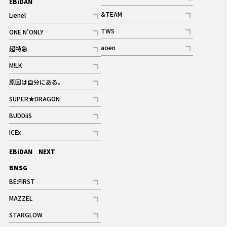
EBiDAN
ギャラリー
記事
&TEAM
Lienel
記事
記事
TWS
ONE N’ONLY
ギャラリー
記事
記事
aoen
超特急
記事
記事
M!LK
ギャラリー
記事
原因は自分にある。
記事
SUPER★DRAGON
記事
BUDDiiS
記事
ICEx
記事
EBiDAN NEXT
BMSG
BE:FIRST
記事
MAZZEL
ギャラリー
記事
STARGLOW
ギャラリー
記事