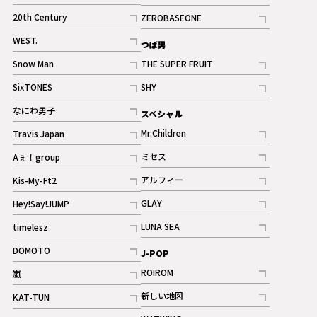
ギャラリー
記事
記事
20th Century
ZEROBASEONE
ギャラリー
記事
記事
WEST.
つば男
記事
Snow Man
THE SUPER FRUIT
記事
記事
SixTONES
SHY
ギャラリー
ギャラリー
記事
記事
なにわ男子
スペシャル
ギャラリー
記事
Mr.Children
Travis Japan
記事
記事
ミセス
Aぇ！group
記事
記事
アルフィー
Kis-My-Ft2
記事
記事
GLAY
Hey!Say!JUMP
ギャラリー
記事
記事
LUNA SEA
timelesz
記事
記事
DOMOTO
J-POP
記事
ROIROM
嵐
記事
記事
新しい地図
KAT-TUN
記事
記事