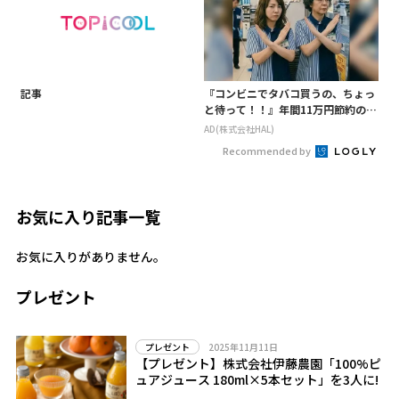
記事
『コンビニでタバコ買うの、ちょっ
と待って！！』年間11万円節約の新
型タバコ
AD(株式会社HAL)
Recommended by
お気に入り記事一覧
お気に入りがありません。
プレゼント
2025年11月11日
プレゼント
【プレゼント】株式会社伊藤農園「100%ピ
ュアジュース 180ml×5本セット」を3人に!