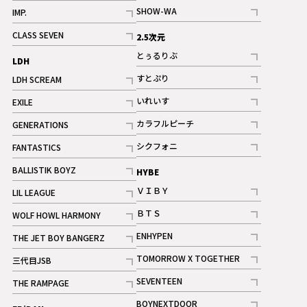
記事
記事
SHOW-WA
IMP.
記事
記事
CLASS SEVEN
2.5次元
記事
とぅるりぶ
LDH
記事
すとぷり
LDH SCREAM
記事
記事
いれいす
EXILE
ギャラリー
記事
記事
カラフルピーチ
GENERATIONS
ギャラリー
記事
記事
シクフォニ
FANTASTICS
記事
記事
BALLISTIK BOYZ
HYBE
記事
ＶＩＢＹ
LIL LEAGUE
記事
記事
ＢＴＳ
WOLF HOWL HARMONY
記事
記事
ENHYPEN
THE JET BOY BANGERZ
記事
記事
TOMORROW X TOGETHER
三代目JSB
記事
記事
SEVENTEEN
THE RAMPAGE
ギャラリー
記事
記事
BOYNEXTDOOR