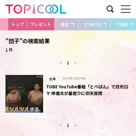
トップ
プレゼント
美容
STARTO
TOBE
"団子"の検索結果
1 件
<
1
>
2023年12月24日
記事
TOBE YouTube番組「とべばん」で日光ロ
ケ 岸優太が基俊介に仰天質問
<
1
>