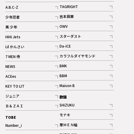
記事
記事
TAGRIGHT
A.B.C-Z
記事
記事
吉本興業
少年忍者
ギャラリー
記事
記事
OWV
美 少年
記事
記事
スターダスト
HiHi Jets
ギャラリー
記事
記事
Da-iCE
Lil かんさい
記事
記事
カラフルダイヤモンド
7 MEN 侍
記事
記事
BMK
NEWS
記事
記事
BBM
ACEes
ギャラリー
記事
記事
Maison B
KEY TO LIT
ギャラリー
記事
記事
ジュニア
歌謡
ギャラリー
記事
SHiZUKU
Ｂ＆ＺＡＩ
記事
記事
モナキ
TOBE
記事
華ＭＥＮ組
Number_i
記事
記事