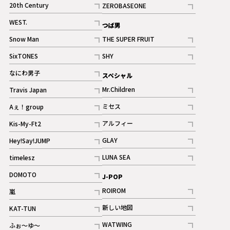
20th Century
ZEROBASEONE
ギャラリー
記事
記事
WEST.
つば男
記事
Snow Man
THE SUPER FRUIT
記事
記事
SixTONES
SHY
ギャラリー
ギャラリー
記事
記事
なにわ男子
スペシャル
ギャラリー
記事
Mr.Children
Travis Japan
記事
記事
ミセス
Aぇ！group
記事
記事
アルフィー
Kis-My-Ft2
記事
記事
GLAY
Hey!Say!JUMP
ギャラリー
記事
記事
LUNA SEA
timelesz
記事
記事
DOMOTO
J-POP
記事
ROIROM
嵐
記事
記事
新しい地図
KAT-TUN
記事
記事
WATWING
ふぉ～ゆ～