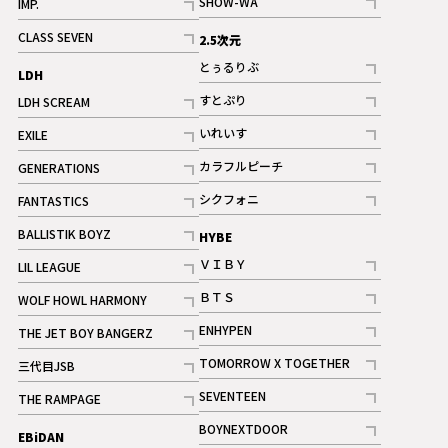
SHOW-WA
IMP.
記事
記事
CLASS SEVEN
2.5次元
記事
とぅるりぶ
LDH
記事
すとぷり
LDH SCREAM
記事
記事
いれいす
EXILE
ギャラリー
記事
記事
カラフルピーチ
GENERATIONS
ギャラリー
記事
記事
シクフォニ
FANTASTICS
記事
記事
BALLISTIK BOYZ
HYBE
記事
ＶＩＢＹ
LIL LEAGUE
記事
記事
ＢＴＳ
WOLF HOWL HARMONY
記事
記事
ENHYPEN
THE JET BOY BANGERZ
記事
記事
TOMORROW X TOGETHER
三代目JSB
記事
記事
SEVENTEEN
THE RAMPAGE
ギャラリー
記事
記事
BOYNEXTDOOR
EBiDAN
ギャラリー