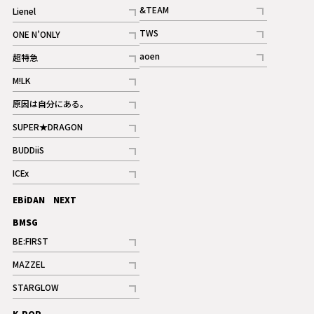
記事
&TEAM
Lienel
記事
記事
TWS
ONE N’ONLY
ギャラリー
記事
記事
aoen
超特急
記事
記事
M!LK
ギャラリー
記事
原因は自分にある。
記事
SUPER★DRAGON
記事
BUDDiiS
記事
ICEx
記事
EBiDAN NEXT
BMSG
BE:FIRST
記事
MAZZEL
ギャラリー
記事
STARGLOW
ギャラリー
記事
K-POP