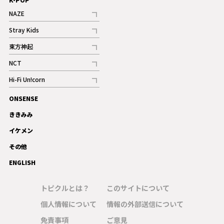
NAZE
記事
Stray Kids
記事
東方神起
記事
NCT
記事
Hi-Fi Un!corn
記事
ONSENSE
ギャラリー
ききみみ
イケメン
その他
ENGLISH
トピクルとは？
このサイトについて
個人情報について
情報の外部送信について
免責事項
ご意見