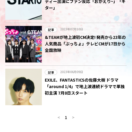
ティー出演にファン反応「おかえり~」「キ
ター」
2023年07月10日
記事
&TEAMが地上波初CM決定! 発売から23年の
人気商品「ぷっちょ」テレビCMが17日から
全国放映
2023年06月09日
記事
EXILE、FANTASTICSの佐藤大樹 ドラマ
「around 1/4」で地上波連続ドラマで単独
初主演 7月8日スタート
<
1
>