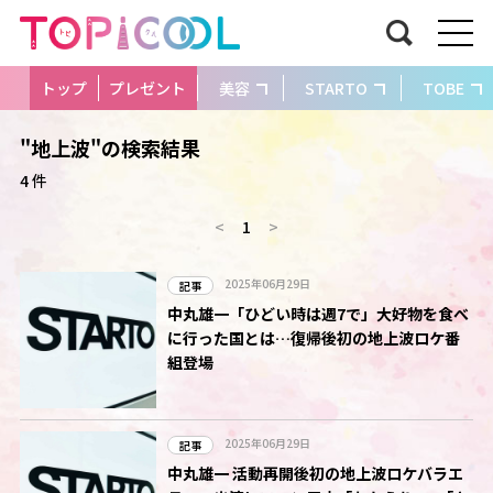
トップ
プレゼント
美容
STARTO
TOBE
"地上波"の検索結果
4 件
<
1
>
2025年06月29日
記事
中丸雄一「ひどい時は週7で」大好物を食べ
に行った国とは…復帰後初の地上波ロケ番
組登場
2025年06月29日
記事
中丸雄一 活動再開後初の地上波ロケバラエ