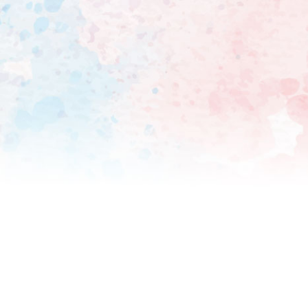
包まれるスタジオに、中丸は
ていた。 中丸は昨年8月、週刊文春に女子大生との密会を報じられ、活動を自粛した。今年1
月3日に活動再開を発表。6月
演し、地上波番組に復帰した
への復帰はかなわぬままで、
の地上波レギュラー番組復帰