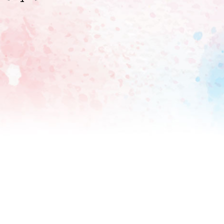
「こんなにスタッフさんバカ笑いするんですか?」と目を丸く
24日に放送された日本テレビ「人生で1番長かった日」にVTR
。しかし、テレビ朝日系「家事ヤロウ!!!」など、レギュラー番
番組も9月末で終了した。中丸にとっては活動再開以来、初め
となった。