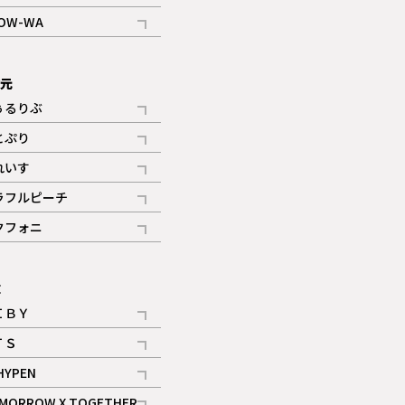
記事
OW-WA
記事
次元
ぅるりぶ
記事
とぷり
記事
れいす
ギャラリー
記事
ラフルピーチ
ギャラリー
記事
クフォニ
記事
E
ＩＢＹ
記事
ＴＳ
記事
HYPEN
記事
MORROW X TOGETHER