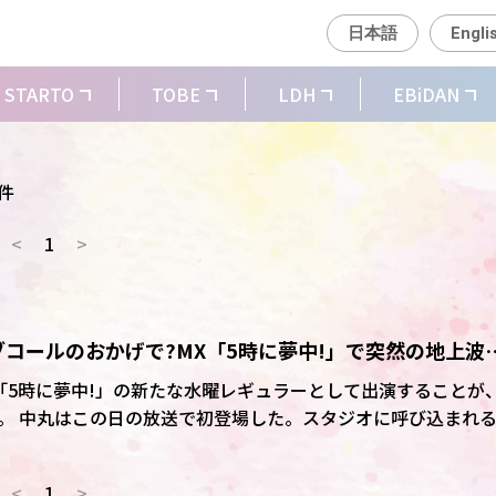
日本語
Engli
STARTO
TOBE
LDH
EBiDAN
 件
<
1
>
コールのおかげで?MX「5時に夢中!」で突然の地上波
がら「失礼します～」
MX「5時に夢中!」の新たな水曜レギュラーとして出演することが
込まれる
下げながら登場。MCの垣花正は「出た!うそでしょ?やば!」と
田ゆう姫も「中丸雄一!?」と呼び捨てで驚きを口にした。爆笑
<
1
>