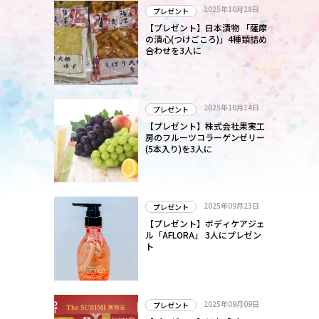
し
2025年10月28日
プレゼント
【プレゼント】日本漬物 「薩摩
出
の漬心(つけごころ)」4種類詰め
合わせを3人に
組
て
2025年10月14日
プレゼント
【プレゼント】株式会社果実工
房のフルーツコラーゲンゼリー
(5本入り)を3人に
2025年09月23日
プレゼント
【プレゼント】ボディケアジェ
ル「AFLORA」 3人にプレゼン
ト
2025年09月09日
プレゼント