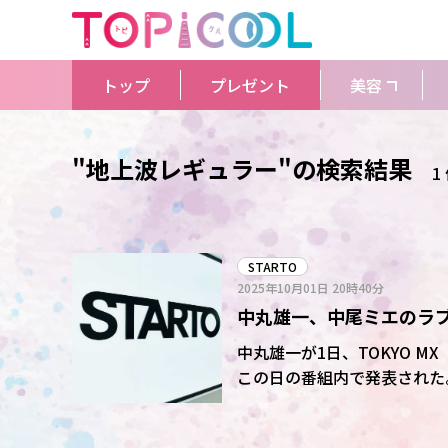
トップ
プレゼント
美容
"地上波レギュラー"の検索結果
1
STARTO
2025年10月01日
20時40分
中丸雄一、中尾ミエのラブ
ギュラー復帰、頭下げな
中丸雄一が1日、TOKYO 
この日の番組内で発表された。 中丸はこの日の放送で初登場した。スタジオに呼び
と、「失礼します～」と頭を
を張り上げ、アーティスト松