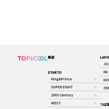
美容
LAP
JO
INI
STARTO
King&Prince
DX
記事
SUPER EIGHT
ZE
記事
20th Century
記事
WEST.
つば
記事