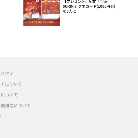
【プレゼント】紀文「The
SURIMI」クオカード(1000円分)
を3人に
ルとは？
イトについて
報について
外部送信について
項
内