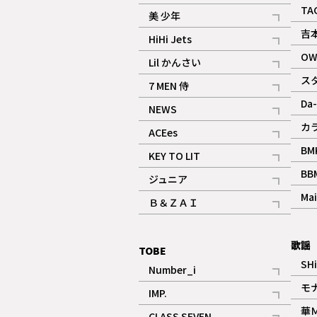
ギャラリー
記事
TA
美 少年
記事
吉
HiHi Jets
記事
OW
Lil かんさい
記事
ス
7 MEN 侍
記事
Da-
NEWS
記事
カ
ACEes
記事
BM
KEY TO LIT
記事
BB
ジュニア
記事
Mai
Ｂ＆ＺＡＩ
記事
歌謡
TOBE
SH
Number_i
記事
モ
IMP.
記事
華
CLASS SEVEN