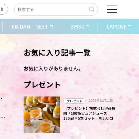
sh
EBiDAN NEXT
BMSG
LAPONE
お気に入り記事一覧
お気に入りがありません。
プレゼント
レ
2025年11月11日
プレゼント
、
【プレゼント】株式会社伊藤農
園「100%ピュアジュース
180ml×5本セット」を3人に!
声
に