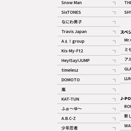
Snow Man
TH
記事
SixTONES
SH
ギャラリー
記事
なにわ男子
ギャラリー
記事
Travis Japan
スペ
記事
Mr.
Aぇ！group
記事
ミ
Kis-My-Ft2
記事
ア
Hey!Say!JUMP
ギャラリー
記事
GL
timelesz
記事
LU
DOMOTO
記事
嵐
記事
J-PO
KAT-TUN
記事
RO
ふぉ～ゆ～
記事
新
A.B.C-Z
記事
WA
少年忍者