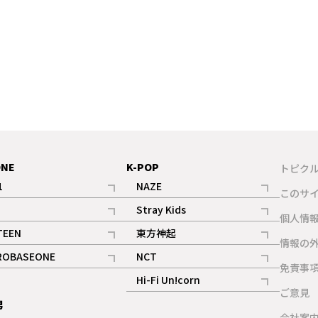
ONE
K-POP
トピク
1
NAZE
このサ
記事
記事
Stray Kids
ギャラリー
個人情
記事
記事
TEEN
東方神起
ギャラリー
情報の
記事
記事
ROBASEONE
NCT
ギャラリー
免責事
記事
記事
Hi-Fi Un!corn
ご意見
記事
男
ギャラリー
会社案