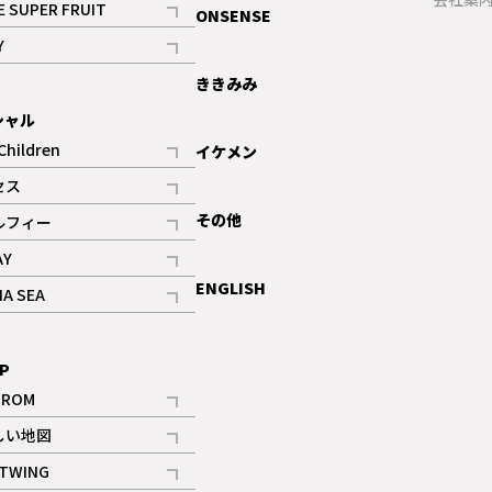
E SUPER FRUIT
ONSENSE
記事
Y
ギャラリー
記事
ききみみ
シャル
Children
イケメン
記事
セス
記事
その他
ルフィー
記事
AY
記事
ENGLISH
NA SEA
記事
P
IROM
記事
しい地図
記事
TWING