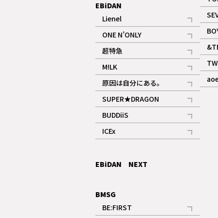
EBiDAN
SE
Lienel
記事
BO
ONE N’ONLY
記事
&T
超特急
記事
TW
M!LK
ギャラリー
記事
ao
原因は自分にある。
記事
SUPER★DRAGON
記事
BUDDiiS
記事
ICEx
記事
EBiDAN NEXT
BMSG
BE:FIRST