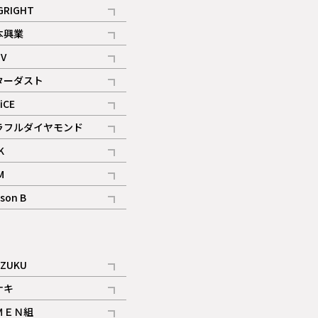
記事
GRIGHT
記事
本興業
記事
V
記事
ターダスト
ギャラリー
記事
iCE
記事
ラフルダイヤモンド
記事
K
記事
M
ギャラリー
記事
son B
ギャラリー
記事
ギャラリー
iZUKU
記事
ナキ
記事
ＭＥＮ組