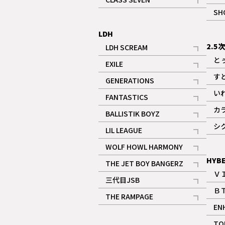
記事
SH
LDH
2.5
LDH SCREAM
記事
と
EXILE
記事
す
GENERATIONS
記事
い
FANTASTICS
記事
カ
BALLISTIK BOYZ
記事
シ
LIL LEAGUE
記事
WOLF HOWL HARMONY
記事
HYB
THE JET BOY BANGERZ
Ｖ
記事
三代目JSB
Ｂ
記事
THE RAMPAGE
EN
記事
ギャラリー
TO