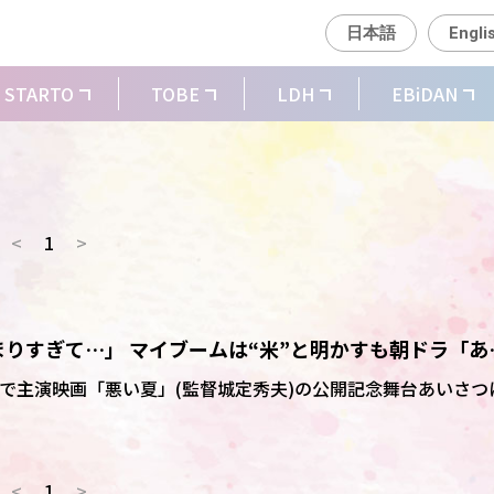
日本語
Engli
STARTO
TOBE
LDH
EBiDAN
<
1
>
りすぎて…」 マイブームは“米”と明かすも朝ドラ「あ
コまれ苦笑い
内で主演映画「悪い夏」(監督城定秀夫)の公開記念舞台あいさつ
<
1
>