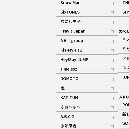
Snow Man
TH
記事
SixTONES
SH
ギャラリー
記事
なにわ男子
ギャラリー
記事
Travis Japan
スペ
記事
Mr.
Aぇ！group
記事
ミ
Kis-My-Ft2
記事
ア
Hey!Say!JUMP
ギャラリー
記事
GL
timelesz
記事
LU
DOMOTO
記事
嵐
記事
J-PO
KAT-TUN
記事
RO
ふぉ～ゆ～
記事
新
A.B.C-Z
記事
WA
少年忍者