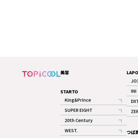
美容
LAP
JO
INI
STARTO
King&Prince
DX
記事
SUPER EIGHT
ZE
記事
20th Century
記事
WEST.
つば
記事