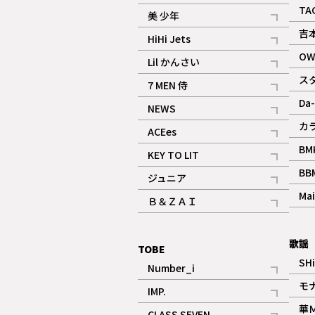
ギャラリー
記事
TA
美 少年
記事
吉
HiHi Jets
記事
OW
Lil かんさい
記事
ス
7 MEN 侍
記事
Da-
NEWS
記事
カ
ACEes
記事
BM
KEY TO LIT
記事
BB
ジュニア
記事
Mai
Ｂ＆ＺＡＩ
記事
歌謡
TOBE
SH
Number_i
記事
モ
IMP.
記事
華
CLASS SEVEN