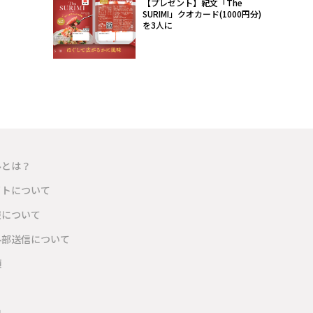
【プレゼント】紀文「The
SURIMI」クオカード(1000円分)
を3人に
ルとは？
イトについて
報について
外部送信について
項
内