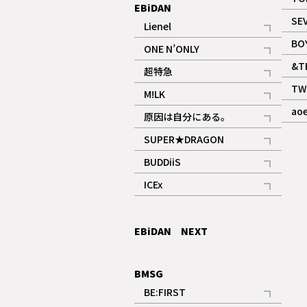
EBiDAN
SE
Lienel
記事
BO
ONE N’ONLY
記事
&T
超特急
記事
TW
M!LK
ギャラリー
記事
ao
原因は自分にある。
記事
SUPER★DRAGON
記事
BUDDiiS
記事
ICEx
記事
EBiDAN NEXT
BMSG
BE:FIRST