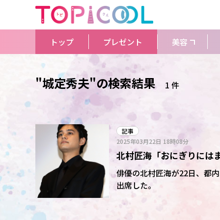
トップ
プレゼント
美容
"城定秀夫"の検索結果
1 件
記事
2025年03月22日
18時08分
北村匠海「おにぎりにはま
ぱん」撮影中なのをツッ
俳優の北村匠海が22日、都
出席した。