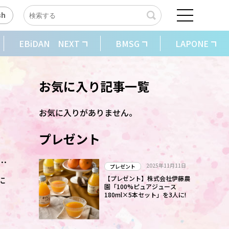
sh
EBiDAN NEXT
BMSG
LAPONE
お気に入り記事一覧
お気に入りがありません。
プレゼント
ん
2025年11月11日
プレゼント
に
【プレゼント】株式会社伊藤農
園「100%ピュアジュース
180ml×5本セット」を3人に!