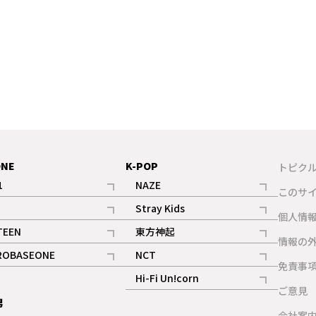
ONE
K-POP
トピク
1
NAZE
このサ
記事
記事
Stray Kids
ギャラリー
個人情
記事
記事
TEEN
東方神起
ギャラリー
情報の
記事
記事
ROBASEONE
NCT
ギャラリー
免責事
記事
記事
Hi-Fi Un!corn
ご意見
記事
男
ギャラリー
会社案