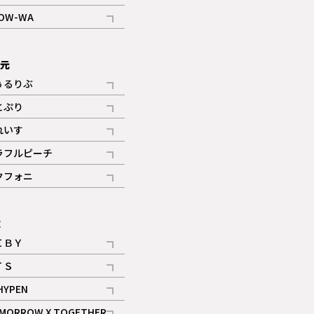
記事
OW-WA
記事
次元
ぅるりぶ
記事
とぷり
記事
れいす
ギャラリー
記事
ラフルピーチ
ギャラリー
記事
クフォニ
記事
E
ＩＢＹ
記事
ＴＳ
記事
HYPEN
記事
MORROW X TOGETHER