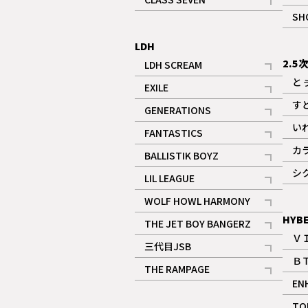
記事
SH
LDH
2.5
LDH SCREAM
記事
と
EXILE
記事
す
GENERATIONS
記事
い
FANTASTICS
記事
カ
BALLISTIK BOYZ
記事
シ
LIL LEAGUE
記事
WOLF HOWL HARMONY
記事
HYB
THE JET BOY BANGERZ
Ｖ
記事
三代目JSB
Ｂ
記事
THE RAMPAGE
EN
記事
ギャラリー
TO