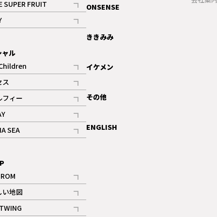
E SUPER FRUIT
ONSENSE
記事
Y
ギャラリー
記事
ききみみ
シャル
Children
イケメン
記事
セス
記事
その他
ルフィー
記事
AY
記事
ENGLISH
NA SEA
記事
P
IROM
記事
しい地図
記事
TWING