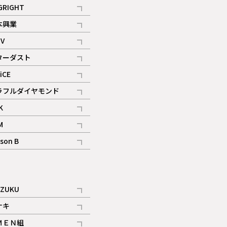
記事
GRIGHT
記事
本興業
記事
V
記事
ターダスト
ギャラリー
記事
iCE
記事
ラフルダイヤモンド
記事
K
記事
M
ギャラリー
記事
son B
ギャラリー
記事
ギャラリー
iZUKU
記事
ナキ
記事
ＭＥＮ組