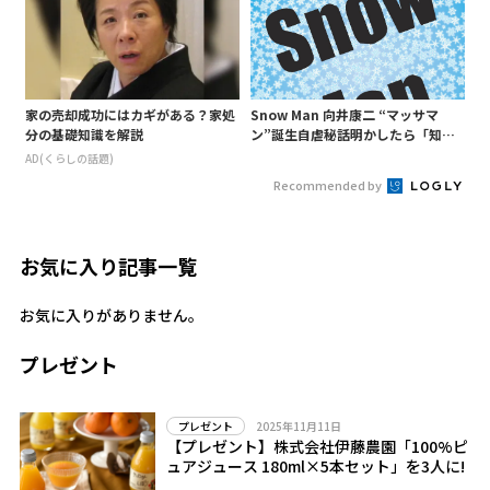
家の売却成功にはカギがある？家処
Snow Man 向井康二 “マッサマ
分の基礎知識を解説
ン”誕生自虐秘話明かしたら「知ら
ないようじゃ無理か」というあ
AD(くらしの話題)
の“○○構文”が…
Recommended by
お気に入り記事一覧
お気に入りがありません。
プレゼント
2025年11月11日
プレゼント
【プレゼント】株式会社伊藤農園「100%ピ
ュアジュース 180ml×5本セット」を3人に!