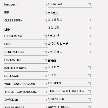
記事
SHOW-WA
Number_i
記事
記事
IMP.
2.5次元
記事
とぅるりぶ
CLASS SEVEN
記事
記事
すとぷり
LDH
記事
いれいす
LDH SCREAM
ギャラリー
記事
記事
カラフルピーチ
EXILE
ギャラリー
記事
記事
シクフォニ
GENERATIONS
記事
記事
FANTASTICS
HYBE
記事
ＶＩＢＹ
BALLISTIK BOYZ
記事
記事
ＢＴＳ
LIL LEAGUE
記事
記事
ENHYPEN
WOLF HOWL HARMONY
記事
記事
TOMORROW X TOGETHER
THE JET BOY BANGERZ
記事
記事
SEVENTEEN
三代目JSB
ギャラリー
記事
記事
BOYNEXTDOOR
THE RAMPAGE