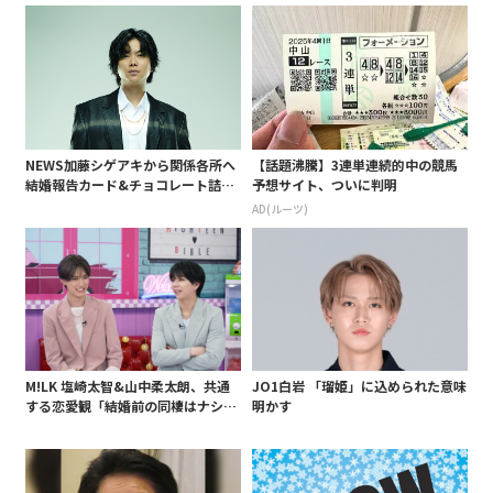
白 後遺症も語る
NEWS加藤シゲアキから関係各所へ
【話題沸騰】3連単連続的中の競馬
結婚報告カード&チョコレート詰め
予想サイト、ついに判明
合わせ、小説家らしく哲学者の名言
AD(ルーツ)
も添えて
M!LK 塩崎太智&山中柔太朗、共通
JO1白岩 「瑠姫」に込められた意味
する恋愛観「結婚前の同棲はナシ」
明かす
と明かすも最後は決意がグラグラ?