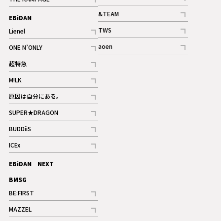
記事
記事
&TEAM
EBiDAN
ギャラリー
記事
TWS
Lienel
ギャラリー
記事
記事
aoen
ONE N’ONLY
記事
記事
超特急
記事
M!LK
ギャラリー
記事
原因は自分にある。
記事
SUPER★DRAGON
記事
BUDDiiS
記事
ICEx
記事
EBiDAN NEXT
BMSG
BE:FIRST
記事
MAZZEL
ギャラリー
記事