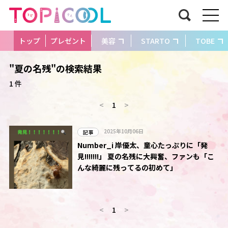
トップ
プレゼント
美容
STARTO
TOBE
"夏の名残"の検索結果
1 件
<
1
>
2025年10月06日
記事
Number_i 岸優太、童心たっぷりに「発
見!!!!!!!」 夏の名残に大興奮、ファンも「こ
んな綺麗に残ってるの初めて」
<
1
>