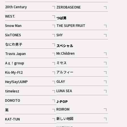
ギャラリー
記事
記事
20th Century
ZEROBASEONE
ギャラリー
記事
記事
WEST.
つば男
記事
Snow Man
THE SUPER FRUIT
記事
記事
SixTONES
SHY
ギャラリー
ギャラリー
記事
記事
なにわ男子
スペシャル
ギャラリー
記事
Mr.Children
Travis Japan
記事
記事
ミセス
Aぇ！group
記事
記事
アルフィー
Kis-My-Ft2
記事
記事
GLAY
Hey!Say!JUMP
ギャラリー
記事
記事
LUNA SEA
timelesz
記事
記事
DOMOTO
J-POP
記事
ROIROM
嵐
記事
記事
新しい地図
KAT-TUN
記事
記事