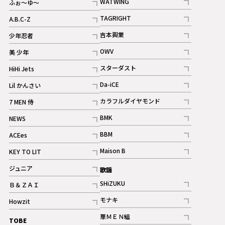
WATWING
ふぉ～ゆ～
記事
記事
TAGRIGHT
A.B.C-Z
記事
記事
吉本興業
少年忍者
ギャラリー
記事
記事
OWV
美 少年
記事
記事
スターダスト
HiHi Jets
ギャラリー
記事
記事
Da-iCE
Lil かんさい
記事
記事
カラフルダイヤモンド
7 MEN 侍
記事
記事
BMK
NEWS
記事
記事
BBM
ACEes
ギャラリー
記事
記事
Maison B
KEY TO LIT
ギャラリー
記事
記事
ジュニア
歌謡
ギャラリー
記事
SHiZUKU
Ｂ＆ＺＡＩ
記事
記事
モナキ
Howzit
記事
記事
華ＭＥＮ組
TOBE