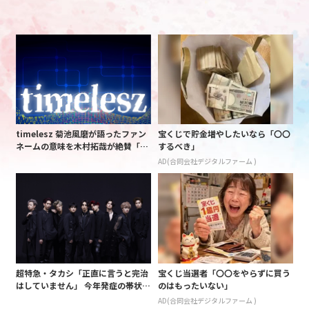
timelesz 菊池風磨が語ったファン
宝くじで貯金増やしたいなら「〇〇
ネームの意味を木村拓哉が絶賛「考
するべき」
えてるな」「素敵だと思います」
AD(合同会社デジタルファーム )
超特急・タカシ「正直に言うと完治
宝くじ当選者「〇〇をやらずに買う
はしていません」 今年発症の帯状疱
のはもったいない」
疹(ほうしん)の症状について本心告
AD(合同会社デジタルファーム )