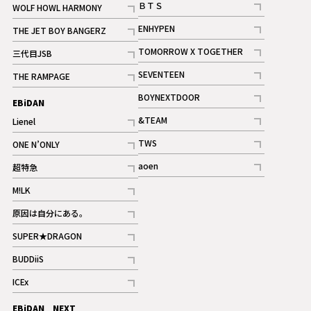
ＢＴＳ
WOLF HOWL HARMONY
記事
記事
ENHYPEN
THE JET BOY BANGERZ
記事
記事
TOMORROW X TOGETHER
三代目JSB
記事
記事
SEVENTEEN
THE RAMPAGE
ギャラリー
記事
記事
BOYNEXTDOOR
EBiDAN
ギャラリー
記事
&TEAM
Lienel
記事
記事
TWS
ONE N’ONLY
ギャラリー
記事
記事
aoen
超特急
記事
記事
M!LK
ギャラリー
記事
原因は自分にある。
記事
SUPER★DRAGON
記事
BUDDiiS
記事
ICEx
記事
EBiDAN NEXT