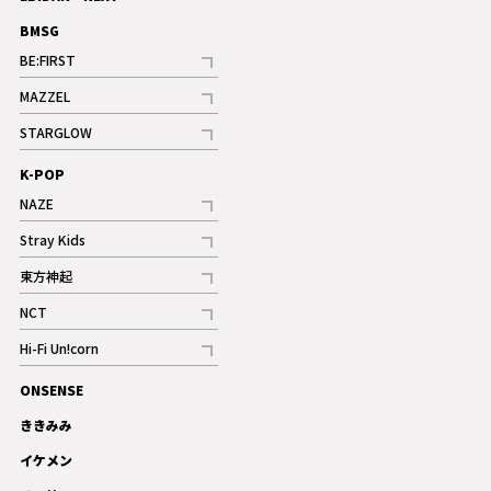
BMSG
BE:FIRST
記事
MAZZEL
ギャラリー
記事
STARGLOW
ギャラリー
記事
K-POP
NAZE
記事
Stray Kids
記事
東方神起
記事
NCT
記事
Hi-Fi Un!corn
記事
ONSENSE
ギャラリー
ききみみ
イケメン