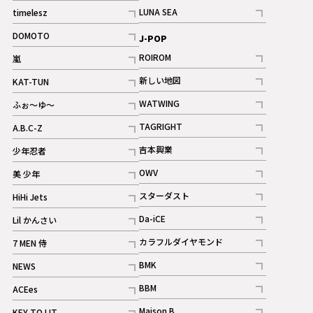
記事
記事
LUNA SEA
timelesz
記事
記事
DOMOTO
J-POP
記事
ROIROM
嵐
記事
記事
新しい地図
KAT-TUN
記事
記事
WATWING
ふぉ～ゆ～
記事
記事
TAGRIGHT
A.B.C-Z
記事
記事
吉本興業
少年忍者
ギャラリー
記事
記事
OWV
美 少年
記事
記事
スターダスト
HiHi Jets
ギャラリー
記事
記事
Da-iCE
Lil かんさい
記事
記事
カラフルダイヤモンド
7 MEN 侍
記事
記事
BMK
NEWS
記事
記事
BBM
ACEes
ギャラリー
記事
記事
Maison B
KEY TO LIT