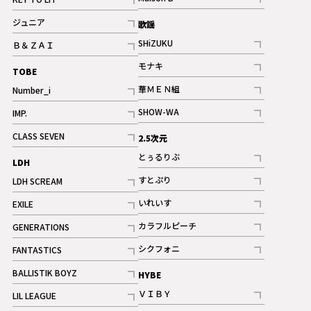
ギャラリー
記事
記事
ジュニア
歌謡
ギャラリー
記事
SHiZUKU
Ｂ＆ＺＡＩ
記事
記事
モナキ
TOBE
記事
華ＭＥＮ組
Number_i
記事
記事
SHOW-WA
IMP.
記事
記事
CLASS SEVEN
2.5次元
記事
とぅるりぶ
LDH
記事
すとぷり
LDH SCREAM
記事
記事
いれいす
EXILE
ギャラリー
記事
記事
カラフルピーチ
GENERATIONS
ギャラリー
記事
記事
シクフォニ
FANTASTICS
記事
記事
BALLISTIK BOYZ
HYBE
記事
ＶＩＢＹ
LIL LEAGUE
記事
記事