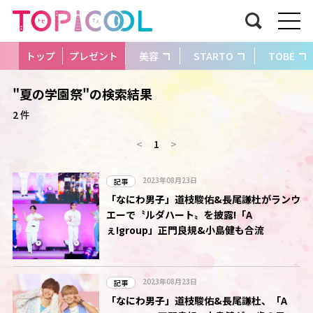
トップ
プレゼント
美容
STARTO
TOBE
"夏の学園祭"の検索結果
2 件
<
1
>
2023年08月23日
記事
「なにわ男子」道枝駿佑&長尾謙杜がランウ
エーで〝ルダハート〟を披露!「A
ぇ!group」正門良規&小島健も合流
2023年08月23日
記事
「なにわ男子」道枝駿佑&長尾謙杜、「A