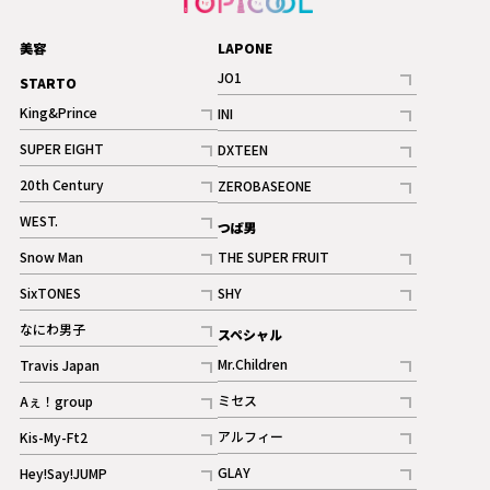
美容
LAPONE
JO1
STARTO
記事
King&Prince
INI
ギャラリー
記事
記事
SUPER EIGHT
DXTEEN
ギャラリー
記事
記事
20th Century
ZEROBASEONE
ギャラリー
記事
記事
WEST.
つば男
記事
Snow Man
THE SUPER FRUIT
記事
記事
SixTONES
SHY
ギャラリー
ギャラリー
記事
記事
なにわ男子
スペシャル
ギャラリー
記事
Mr.Children
Travis Japan
記事
記事
ミセス
Aぇ！group
記事
記事
アルフィー
Kis-My-Ft2
記事
記事
GLAY
Hey!Say!JUMP
ギャラリー