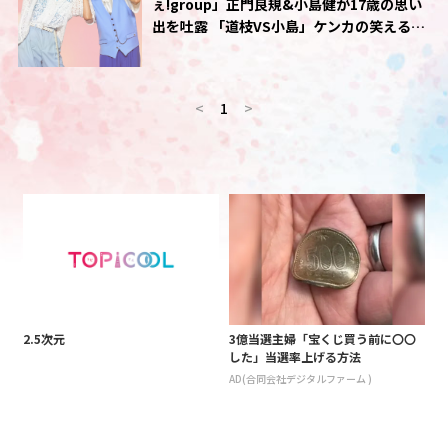
ぇ!group」正門良規&小島健が17歳の思い
出を吐露 「道枝VS小島」ケンカの笑える原
因とは?
<
1
>
2.5次元
3億当選主婦「宝くじ買う前に〇〇
した」当選率上げる方法
AD(合同会社デジタルファーム )