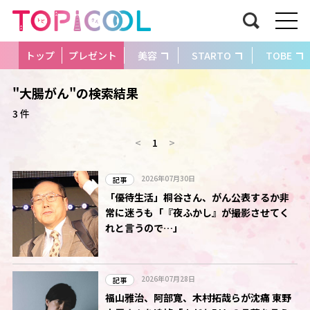
トップ
プレゼント
美容
STARTO
TOBE
"大腸がん"の検索結果
3 件
<
1
>
2026年07月30日
記事
「優待生活」桐谷さん、がん公表するか非
常に迷うも「『夜ふかし』が撮影させてく
れと言うので…」
2026年07月28日
記事
福山雅治、阿部寛、木村拓哉らが沈痛 東野