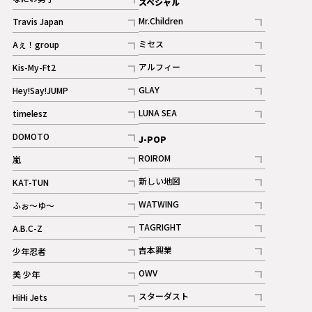
スペシャル
ギャラリー
記事
Mr.Children
Travis Japan
記事
記事
ミセス
Aぇ！group
記事
記事
アルフィー
Kis-My-Ft2
記事
記事
GLAY
Hey!Say!JUMP
ギャラリー
記事
記事
LUNA SEA
timelesz
記事
記事
DOMOTO
J-POP
記事
ROIROM
嵐
記事
記事
新しい地図
KAT-TUN
記事
記事
WATWING
ふぉ～ゆ～
記事
記事
TAGRIGHT
A.B.C-Z
記事
記事
吉本興業
少年忍者
ギャラリー
記事
記事
OWV
美 少年
記事
記事
スターダスト
HiHi Jets
ギャラリー
記事