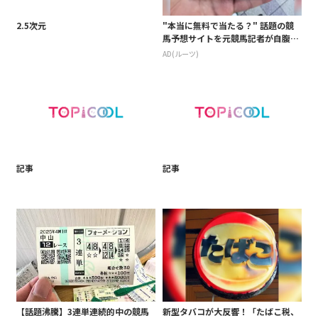
2.5次元
"本当に無料で当たる？" 話題の競
馬予想サイトを元競馬記者が自腹レ
ビュー。
AD(ルーツ)
記事
記事
【話題沸騰】3連単連続的中の競馬
新型タバコが大反響！「たばこ税、