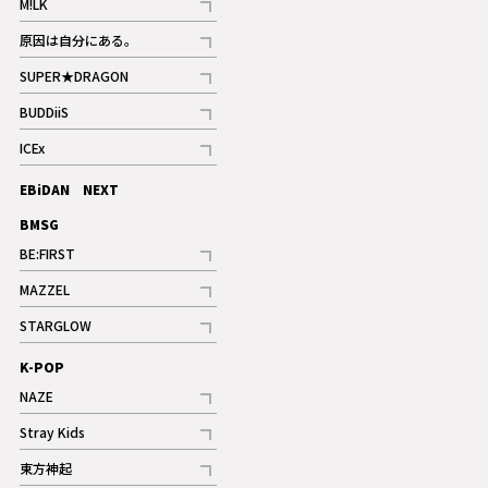
M!LK
ギャラリー
記事
原因は自分にある。
記事
SUPER★DRAGON
記事
BUDDiiS
記事
ICEx
記事
EBiDAN NEXT
BMSG
BE:FIRST
記事
MAZZEL
ギャラリー
記事
STARGLOW
ギャラリー
記事
K-POP
NAZE
記事
Stray Kids
記事
東方神起