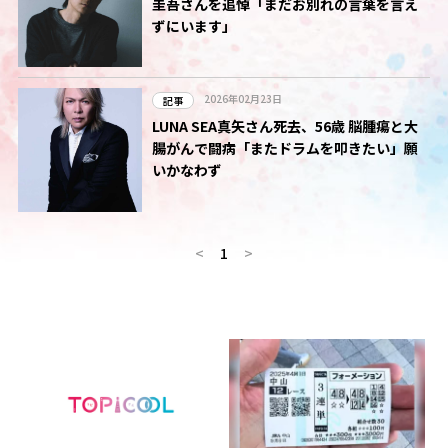
圭吾さんを追悼「まだお別れの言葉を言え
ずにいます」
2026年02月23日
記事
LUNA SEA真矢さん死去、56歳 脳腫瘍と大
腸がんで闘病「またドラムを叩きたい」願
いかなわず
<
1
>