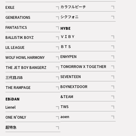
記事
記事
カラフルピーチ
EXILE
ギャラリー
記事
記事
シクフォニ
GENERATIONS
記事
記事
FANTASTICS
HYBE
記事
ＶＩＢＹ
BALLISTIK BOYZ
記事
記事
ＢＴＳ
LIL LEAGUE
記事
記事
ENHYPEN
WOLF HOWL HARMONY
記事
記事
TOMORROW X TOGETHER
THE JET BOY BANGERZ
記事
記事
SEVENTEEN
三代目JSB
ギャラリー
記事
記事
BOYNEXTDOOR
THE RAMPAGE
記事
記事
&TEAM
EBiDAN
ギャラリー
記事
TWS
Lienel
ギャラリー
記事
記事
aoen
ONE N’ONLY
記事
記事
超特急
記事