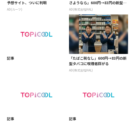
予想サイト、ついに判明
さようなら」600円→83円の新型が
爆売れ
AD(ルーツ)
AD(株式会社HAL)
記事
「たばこ税なし」600円→83円の新
型タバコに喫煙者群がる
AD(株式会社HAL)
記事
記事