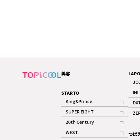
美容
LAP
JO
INI
STARTO
King&Prince
DX
記事
SUPER EIGHT
ZE
記事
20th Century
記事
WEST.
つば
記事