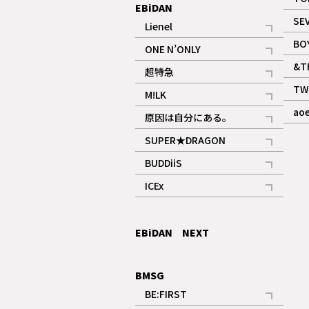
EBiDAN
SE
Lienel
記事
BO
ONE N’ONLY
記事
&T
超特急
記事
TW
M!LK
ギャラリー
記事
ao
原因は自分にある。
記事
SUPER★DRAGON
記事
BUDDiiS
記事
ICEx
記事
EBiDAN NEXT
BMSG
BE:FIRST