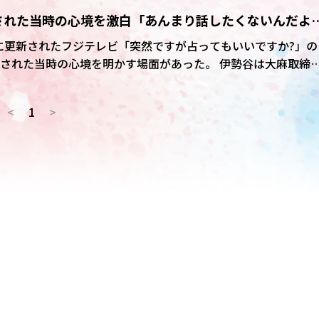
れていることに気付いていたかと聞かれると「ないですね、正
された当時の心境を激白「あんまり話したくないんだよ
ったことを明かした。
に更新されたフジテレビ「突然ですが占ってもいいですか?」の
た当時の心境を明かす場面があった。 伊勢谷は大麻取締法
月に懲役1年、執行猶予3年の判決を受けた。24年3月には映画「ペ
二)で俳優として復帰している。
<
1
>