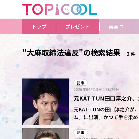
トップ
プレゼント
美容
"大麻取締法違反"の検索結果
2 件
記事
2026年04月19日
17時26分
元KAT-TUN田口淳之介
てた?赤裸々回答
元KAT-TUNの田口淳之介が
ム」に出演。かつて手を染めた犯罪について語った。
退所後、19年5月に大麻取締
の有罪判決を受けた。 当時の状況について「令状が来た瞬間に、自分の中ではピンと来てい
記事
2026年04月09日
22時02分