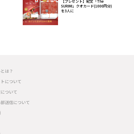
【プレゼント】紀文「The
SURIMI」クオカード(1000円分)
を3人に
ルとは？
イトについて
報について
外部送信について
項
内