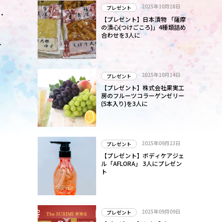
直
2025年10月28日
プレゼント
【プレゼント】日本漬物 「薩摩
の漬心(つけごころ)」4種類詰め
合わせを3人に
ナ
2025年10月14日
プレゼント
【プレゼント】株式会社果実工
房のフルーツコラーゲンゼリー
(5本入り)を3人に
2025年09月23日
プレゼント
【プレゼント】ボディケアジェ
ル「AFLORA」 3人にプレゼン
ト
2025年09月09日
プレゼント