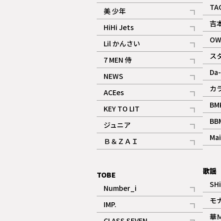
ギャラリー
記事
TA
美 少年
記事
吉
HiHi Jets
記事
OW
Lil かんさい
記事
ス
7 MEN 侍
記事
Da-
NEWS
記事
カ
ACEes
記事
BM
KEY TO LIT
記事
BB
ジュニア
記事
Mai
Ｂ＆ＺＡＩ
記事
歌謡
TOBE
SH
Number_i
記事
モ
IMP.
記事
華
CLASS SEVEN