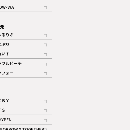
記事
OW-WA
記事
次元
ぅるりぶ
記事
とぷり
記事
れいす
ギャラリー
記事
ラフルピーチ
ギャラリー
記事
クフォニ
記事
E
ＩＢＹ
記事
ＴＳ
記事
HYPEN
記事
MORROW X TOGETHER