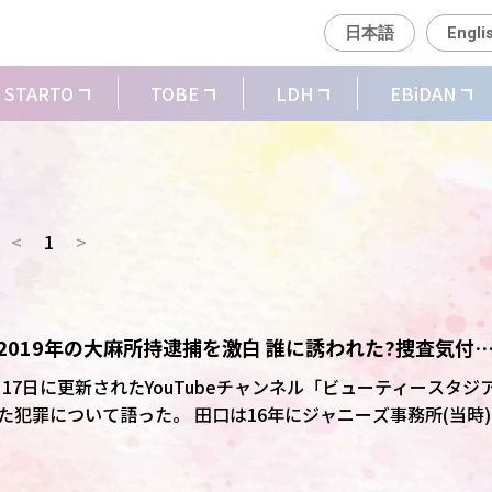
日本語
Engli
STARTO
TOBE
LDH
EBiDAN
<
1
>
、2019年の大麻所持逮捕を激白 誰に誘われた?捜査気付
、17日に更新されたYouTubeチャンネル「ビューティースタジ
 田口は16年にジャニーズ事務所(当時)を
法違反(所持)の疑いで逮捕され、同10月に懲役6月、執行猶予2