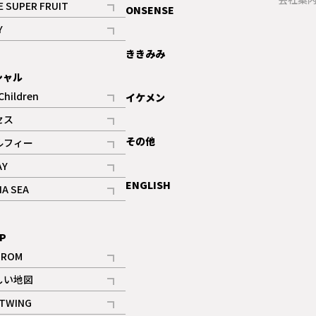
E SUPER FRUIT
ONSENSE
記事
Y
ギャラリー
記事
ききみみ
シャル
Children
イケメン
記事
セス
記事
その他
ルフィー
記事
AY
記事
ENGLISH
NA SEA
記事
P
IROM
記事
しい地図
記事
TWING