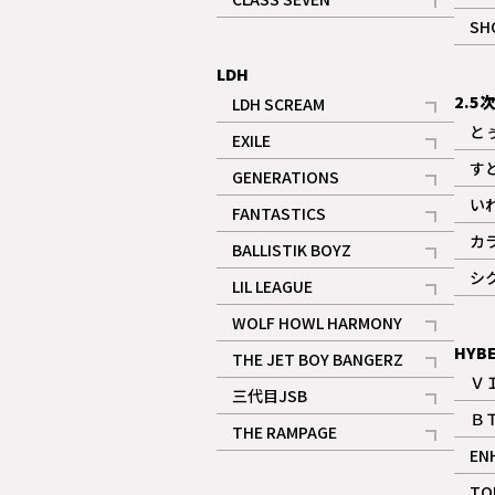
記事
SH
LDH
2.5
LDH SCREAM
記事
と
EXILE
記事
す
GENERATIONS
記事
い
FANTASTICS
記事
カ
BALLISTIK BOYZ
記事
シ
LIL LEAGUE
記事
WOLF HOWL HARMONY
記事
HYB
THE JET BOY BANGERZ
Ｖ
記事
三代目JSB
Ｂ
記事
THE RAMPAGE
EN
記事
ギャラリー
TO