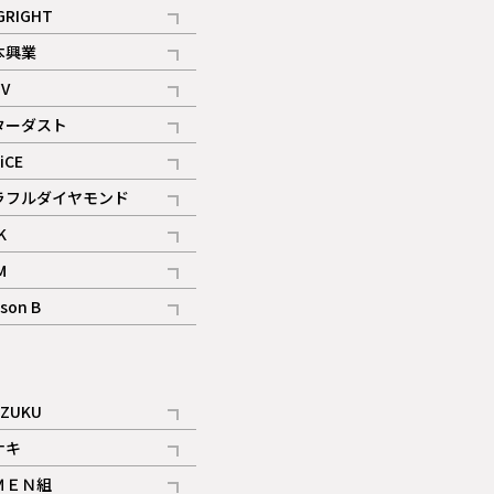
記事
GRIGHT
記事
本興業
記事
V
記事
ターダスト
ギャラリー
記事
iCE
記事
ラフルダイヤモンド
記事
K
記事
M
ギャラリー
記事
son B
ギャラリー
記事
ギャラリー
iZUKU
記事
ナキ
記事
ＭＥＮ組