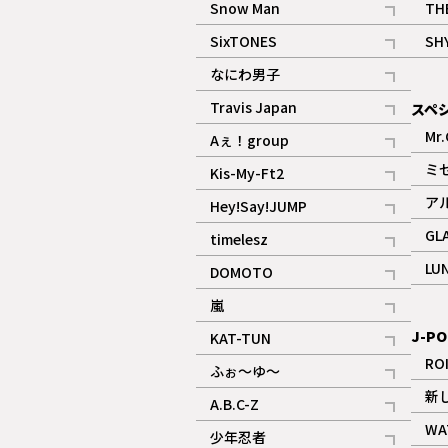
Snow Man
TH
記事
SixTONES
SH
ギャラリー
記事
なにわ男子
ギャラリー
記事
Travis Japan
スペ
記事
Mr.
Aぇ！group
記事
ミ
Kis-My-Ft2
記事
ア
Hey!Say!JUMP
ギャラリー
記事
GL
timelesz
記事
LU
DOMOTO
記事
嵐
記事
J-PO
KAT-TUN
記事
RO
ふぉ～ゆ～
記事
新
A.B.C-Z
記事
WA
少年忍者