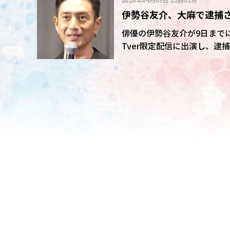
た」と回顧。自身がマークさ
伊勢谷友介、大麻で逮捕
な話ない」と突然の逮捕劇だ
な」
俳優の伊勢谷友介が9日まで
Tver限定配信に出演し、逮捕され
違反(所持)の罪で20年12
ルティループ」(監督荒木伸