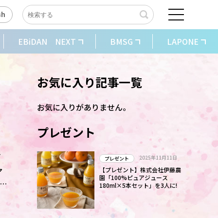
sh
EBiDAN NEXT
BMSG
LAPONE
お気に入り記事一覧
お気に入りがありません。
プレゼント
い
2025年11月11日
プレゼント
ア
【プレゼント】株式会社伊藤農
園「100%ピュアジュース
180ml×5本セット」を3人に!
年