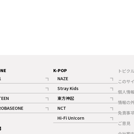
ONE
K-POP
トピク
1
NAZE
このサ
記事
記事
Stray Kids
ギャラリー
個人情
記事
記事
TEEN
東方神起
ギャラリー
情報の
記事
記事
ROBASEONE
NCT
ギャラリー
免責事
記事
記事
Hi-Fi Un!corn
ご意見
記事
男
ギャラリー
会社案