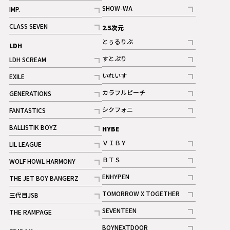
記事
記事
SHOW-WA
IMP.
記事
記事
CLASS SEVEN
2.5次元
記事
とぅるりぶ
LDH
記事
すとぷり
LDH SCREAM
記事
記事
いれいす
EXILE
ギャラリー
記事
記事
カラフルピーチ
GENERATIONS
ギャラリー
記事
記事
シクフォニ
FANTASTICS
記事
記事
BALLISTIK BOYZ
HYBE
記事
ＶＩＢＹ
LIL LEAGUE
記事
記事
ＢＴＳ
WOLF HOWL HARMONY
記事
記事
ENHYPEN
THE JET BOY BANGERZ
記事
記事
TOMORROW X TOGETHER
三代目JSB
記事
記事
SEVENTEEN
THE RAMPAGE
ギャラリー
記事
記事
BOYNEXTDOOR