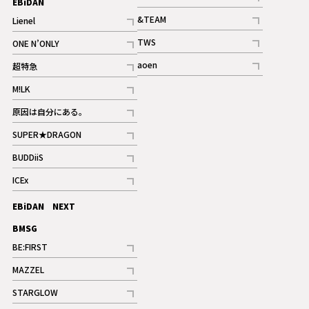
EBiDAN
ギャラリー
記事
&TEAM
Lienel
記事
記事
TWS
ONE N’ONLY
ギャラリー
記事
記事
aoen
超特急
記事
記事
M!LK
ギャラリー
記事
原因は自分にある。
記事
SUPER★DRAGON
記事
BUDDiiS
記事
ICEx
記事
EBiDAN NEXT
BMSG
BE:FIRST
記事
MAZZEL
ギャラリー
記事
STARGLOW
ギャラリー
記事