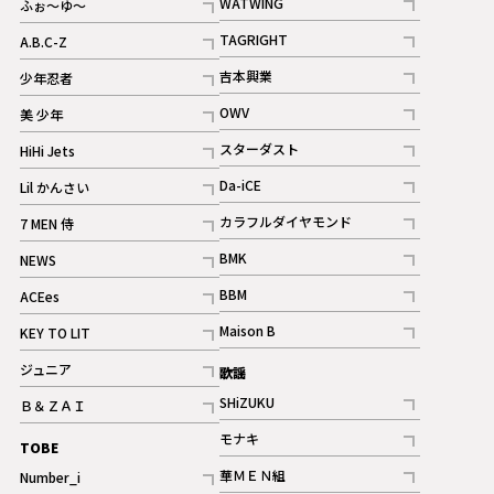
WATWING
ふぉ～ゆ～
記事
記事
TAGRIGHT
A.B.C-Z
記事
記事
吉本興業
少年忍者
ギャラリー
記事
記事
OWV
美 少年
記事
記事
スターダスト
HiHi Jets
ギャラリー
記事
記事
Da-iCE
Lil かんさい
記事
記事
カラフルダイヤモンド
7 MEN 侍
記事
記事
BMK
NEWS
記事
記事
BBM
ACEes
ギャラリー
記事
記事
Maison B
KEY TO LIT
ギャラリー
記事
記事
ジュニア
歌謡
ギャラリー
記事
SHiZUKU
Ｂ＆ＺＡＩ
記事
記事
モナキ
TOBE
記事
華ＭＥＮ組
Number_i