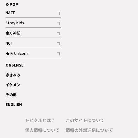
K-POP
NAZE
記事
Stray Kids
記事
東方神起
記事
NCT
記事
Hi-Fi Un!corn
記事
ONSENSE
ギャラリー
ききみみ
イケメン
その他
ENGLISH
トピクルとは？
このサイトについて
個人情報について
情報の外部送信について