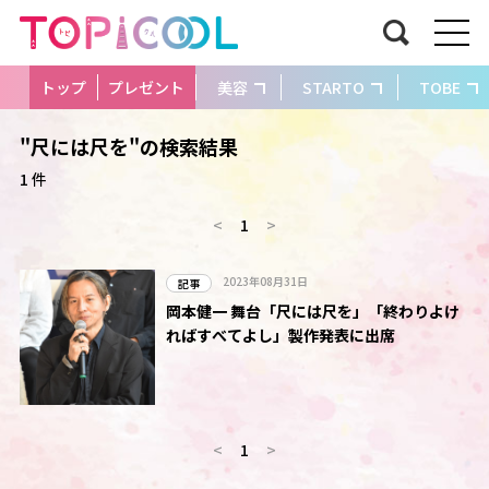
トップ
プレゼント
美容
STARTO
TOBE
"尺には尺を"の検索結果
1 件
<
1
>
2023年08月31日
記事
岡本健一 舞台「尺には尺を」「終わりよけ
ればすべてよし」製作発表に出席
<
1
>