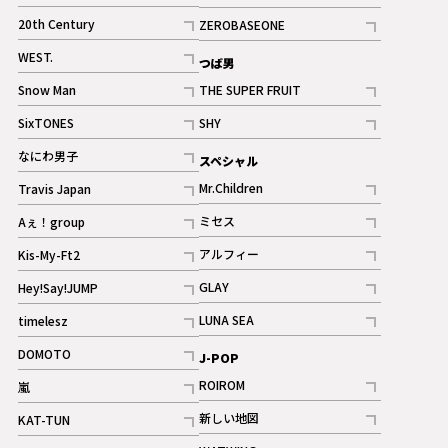
ギャラリー
記事
記事
20th Century
ZEROBASEONE
ギャラリー
記事
記事
WEST.
つば男
記事
Snow Man
THE SUPER FRUIT
記事
記事
SixTONES
SHY
ギャラリー
ギャラリー
記事
記事
なにわ男子
スペシャル
ギャラリー
記事
Mr.Children
Travis Japan
記事
記事
ミセス
Aぇ！group
記事
記事
アルフィー
Kis-My-Ft2
記事
記事
GLAY
Hey!Say!JUMP
ギャラリー
記事
記事
LUNA SEA
timelesz
記事
記事
DOMOTO
J-POP
記事
ROIROM
嵐
記事
記事
新しい地図
KAT-TUN
記事
記事