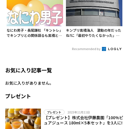
なにわ男子・長尾謙杜 「キントレ」
キンプリ髙橋海人 激動の年だった
でキンプリとの関係語るも髙橋との
ね?に「最初やりたくなかった」と
距離は…
ぶっちゃけた出来事とは･･･
Recommended by
お気に入り記事一覧
お気に入りがありません。
プレゼント
2025年11月11日
プレゼント
【プレゼント】株式会社伊藤農園「100%ピ
ュアジュース 180ml×5本セット」を3人に!