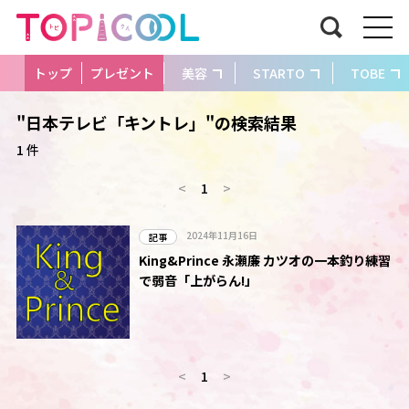
トップ
プレゼント
美容
STARTO
TOBE
"日本テレビ「キントレ」"の検索結果
1 件
<
1
>
2024年11月16日
記事
King&Prince 永瀬廉 カツオの一本釣り練習
で弱音「上がらん!」
<
1
>