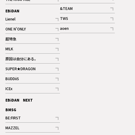
記事
記事
&TEAM
EBiDAN
ギャラリー
記事
TWS
Lienel
ギャラリー
記事
記事
aoen
ONE N’ONLY
記事
記事
超特急
記事
M!LK
ギャラリー
記事
原因は自分にある。
記事
SUPER★DRAGON
記事
BUDDiiS
記事
ICEx
記事
EBiDAN NEXT
BMSG
BE:FIRST
記事
MAZZEL
ギャラリー
記事