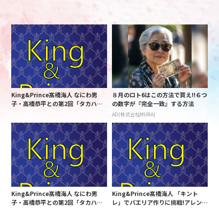
King&Prince髙橋海人 なにわ男
８月のロト6はこの方法で買え!!６つ
子・高橋恭平との第2回「タカハシ
の数字が『完全一致』する方法
会」を断る理由とは?「違うんです
AD(株式会社MURA)
よ、本当に・・・」
King&Prince髙橋海人 なにわ男
King&Prince髙橋海人 「キント
子・高橋恭平との第2回「タカハシ
レ」でパエリア作りに挑戦!アレンジ
会」を断る理由とは?「違うんです
には特製ブルーベリーソース?!