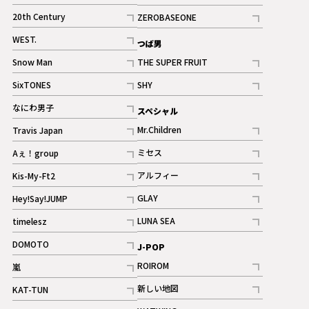
ギャラリー
記事
記事
20th Century
ZEROBASEONE
ギャラリー
記事
記事
WEST.
つば男
記事
Snow Man
THE SUPER FRUIT
記事
記事
SixTONES
SHY
ギャラリー
ギャラリー
記事
記事
なにわ男子
スペシャル
ギャラリー
記事
Mr.Children
Travis Japan
記事
記事
ミセス
Aぇ！group
記事
記事
アルフィー
Kis-My-Ft2
記事
記事
GLAY
Hey!Say!JUMP
ギャラリー
記事
記事
LUNA SEA
timelesz
記事
記事
DOMOTO
J-POP
記事
ROIROM
嵐
記事
記事
新しい地図
KAT-TUN
記事
記事