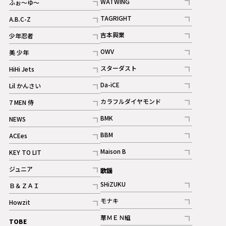
WATWING
ふぉ～ゆ～
記事
記事
TAGRIGHT
A.B.C-Z
記事
記事
吉本興業
少年忍者
ギャラリー
記事
記事
OWV
美 少年
記事
記事
スターダスト
HiHi Jets
ギャラリー
記事
記事
Da-iCE
Lil かんさい
記事
記事
カラフルダイヤモンド
7 MEN 侍
記事
記事
BMK
NEWS
記事
記事
BBM
ACEes
ギャラリー
記事
記事
Maison B
KEY TO LIT
ギャラリー
記事
記事
ジュニア
歌謡
ギャラリー
記事
SHiZUKU
Ｂ＆ＺＡＩ
記事
記事
モナキ
Howzit
記事
記事
華ＭＥＮ組
TOBE