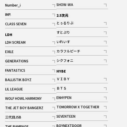
記事
SHOW-WA
Number_i
記事
記事
IMP.
2.5次元
記事
とぅるりぶ
CLASS SEVEN
記事
記事
すとぷり
LDH
記事
いれいす
LDH SCREAM
ギャラリー
記事
記事
カラフルピーチ
EXILE
ギャラリー
記事
記事
シクフォニ
GENERATIONS
記事
記事
FANTASTICS
HYBE
記事
ＶＩＢＹ
BALLISTIK BOYZ
記事
記事
ＢＴＳ
LIL LEAGUE
記事
記事
ENHYPEN
WOLF HOWL HARMONY
記事
記事
TOMORROW X TOGETHER
THE JET BOY BANGERZ
記事
記事
SEVENTEEN
三代目JSB
ギャラリー
記事
記事
BOYNEXTDOOR
THE RAMPAGE