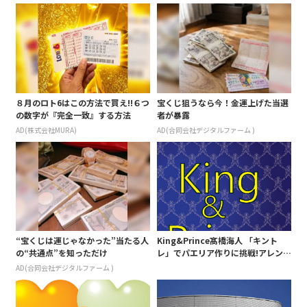
よ、本当に・・・」
８月のロト6はこの方法で買え!!６つ
宝くじ狙うなら今！金運上げた当選
の数字が『完全一致』する方法
者が暴露
AD(株式会社MURA)
AD(合同会社デジタルファーム )
“宝くじは運じゃなかった”当たる人
King&Prince髙橋海人 「キント
の“共通点”を知っただけ
レ」でパエリア作りに挑戦!アレンジ
には特製ブルーベリーソース?!
AD(合同会社デジタルファーム )