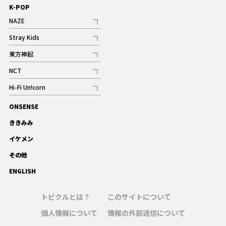
K-POP
NAZE
記事
Stray Kids
記事
東方神起
記事
NCT
記事
Hi-Fi Un!corn
記事
ONSENSE
ギャラリー
ききみみ
イケメン
その他
ENGLISH
トピクルとは？
このサイトについて
個人情報について
情報の外部送信について