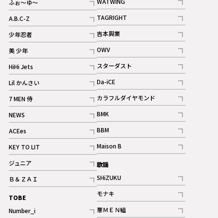
WATWING
ふぉ～ゆ～
記事
記事
TAGRIGHT
A.B.C-Z
記事
記事
吉本興業
少年忍者
ギャラリー
記事
記事
OWV
美 少年
記事
記事
スターダスト
HiHi Jets
ギャラリー
記事
記事
Da-iCE
Lil かんさい
記事
記事
カラフルダイヤモンド
7 MEN 侍
記事
記事
BMK
NEWS
記事
記事
BBM
ACEes
ギャラリー
記事
記事
Maison B
KEY TO LIT
ギャラリー
記事
記事
ジュニア
歌謡
ギャラリー
記事
SHiZUKU
Ｂ＆ＺＡＩ
記事
記事
モナキ
TOBE
記事
華ＭＥＮ組
Number_i