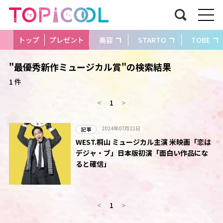
トップ
プレゼント
美容
STARTO
TOBE
"最優秀新作ミュージカル賞"の検索結果
1 件
<
1
>
2024年07月21日
記事
WEST.桐山 ミュージカル主演 米映画「恋は
デジャ・ブ」日本版初演「面白い作品にな
ると確信」
<
1
>