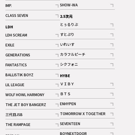
記事
記事
SHOW-WA
IMP.
記事
記事
CLASS SEVEN
2.5次元
記事
とぅるりぶ
LDH
記事
すとぷり
LDH SCREAM
記事
記事
いれいす
EXILE
ギャラリー
記事
記事
カラフルピーチ
GENERATIONS
ギャラリー
記事
記事
シクフォニ
FANTASTICS
記事
記事
BALLISTIK BOYZ
HYBE
記事
ＶＩＢＹ
LIL LEAGUE
記事
記事
ＢＴＳ
WOLF HOWL HARMONY
記事
記事
ENHYPEN
THE JET BOY BANGERZ
記事
記事
TOMORROW X TOGETHER
三代目JSB
記事
記事
SEVENTEEN
THE RAMPAGE
ギャラリー
記事
記事
BOYNEXTDOOR