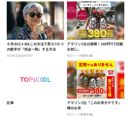
８月のロト6はこの方法で買え!!６つ
アマゾン1位の実績！380円で5日間
の数字が『完全一致』する方法
お試し。
AD(株式会社MURA)
AD(ハーブ健康本舗)
記事
アマゾン1位「このお茶ガチです」
噂のお茶
AD(ハーブ健康本舗)