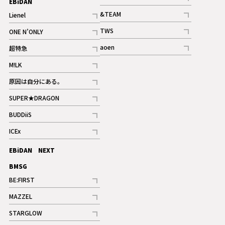
EBiDAN
ギャラリー
記事
&TEAM
Lienel
記事
記事
TWS
ONE N’ONLY
ギャラリー
記事
記事
aoen
超特急
記事
記事
M!LK
ギャラリー
記事
原因は自分にある。
記事
SUPER★DRAGON
記事
BUDDiiS
記事
ICEx
記事
EBiDAN NEXT
BMSG
BE:FIRST
記事
MAZZEL
ギャラリー
記事
STARGLOW
ギャラリー
記事