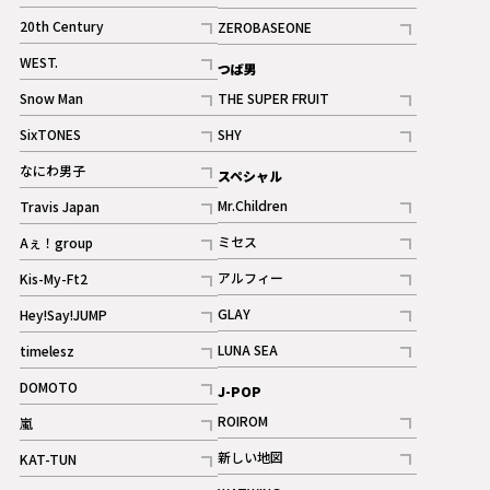
ギャラリー
記事
記事
20th Century
ZEROBASEONE
ギャラリー
記事
記事
WEST.
つば男
記事
Snow Man
THE SUPER FRUIT
記事
記事
SixTONES
SHY
ギャラリー
ギャラリー
記事
記事
なにわ男子
スペシャル
ギャラリー
記事
Mr.Children
Travis Japan
記事
記事
ミセス
Aぇ！group
記事
記事
アルフィー
Kis-My-Ft2
記事
記事
GLAY
Hey!Say!JUMP
ギャラリー
記事
記事
LUNA SEA
timelesz
記事
記事
DOMOTO
J-POP
記事
ROIROM
嵐
記事
記事
新しい地図
KAT-TUN
記事
記事