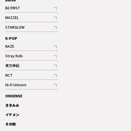
BE:FIRST
記事
MAZZEL
ギャラリー
記事
STARGLOW
ギャラリー
記事
K-POP
NAZE
記事
Stray Kids
記事
東方神起
記事
NCT
記事
Hi-Fi Un!corn
記事
ONSENSE
ギャラリー
ききみみ
イケメン
その他