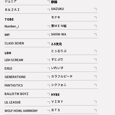
ジュニア
歌謡
ギャラリー
記事
SHiZUKU
Ｂ＆ＺＡＩ
記事
記事
モナキ
TOBE
記事
華ＭＥＮ組
Number_i
記事
記事
SHOW-WA
IMP.
記事
記事
CLASS SEVEN
2.5次元
記事
とぅるりぶ
LDH
記事
すとぷり
LDH SCREAM
記事
記事
いれいす
EXILE
ギャラリー
記事
記事
カラフルピーチ
GENERATIONS
ギャラリー
記事
記事
シクフォニ
FANTASTICS
記事
記事
BALLISTIK BOYZ
HYBE
記事
ＶＩＢＹ
LIL LEAGUE
記事
記事
ＢＴＳ
WOLF HOWL HARMONY