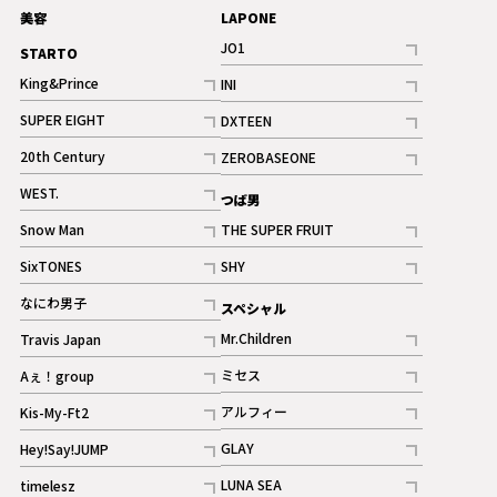
美容
LAPONE
JO1
STARTO
記事
King&Prince
INI
ギャラリー
記事
記事
SUPER EIGHT
DXTEEN
ギャラリー
記事
記事
20th Century
ZEROBASEONE
ギャラリー
記事
記事
WEST.
つば男
記事
Snow Man
THE SUPER FRUIT
記事
記事
SixTONES
SHY
ギャラリー
ギャラリー
記事
記事
なにわ男子
スペシャル
ギャラリー
記事
Mr.Children
Travis Japan
記事
記事
ミセス
Aぇ！group
記事
記事
アルフィー
Kis-My-Ft2
記事
記事
GLAY
Hey!Say!JUMP
ギャラリー
記事
記事
LUNA SEA
timelesz