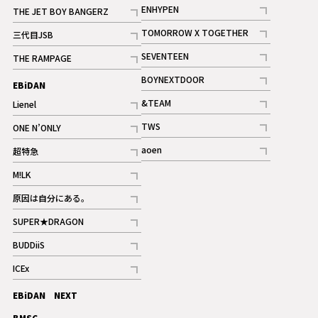
記事
記事
ENHYPEN
THE JET BOY BANGERZ
記事
記事
TOMORROW X TOGETHER
三代目JSB
記事
記事
SEVENTEEN
THE RAMPAGE
ギャラリー
記事
記事
BOYNEXTDOOR
EBiDAN
ギャラリー
記事
&TEAM
Lienel
記事
記事
TWS
ONE N’ONLY
ギャラリー
記事
記事
aoen
超特急
記事
記事
M!LK
ギャラリー
記事
原因は自分にある。
記事
SUPER★DRAGON
記事
BUDDiiS
記事
ICEx
記事
EBiDAN NEXT
BMSG