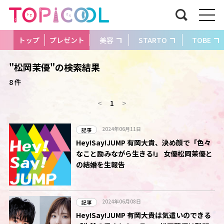
トップ
プレゼント
美容
STARTO
TOBE
"松岡茉優"の検索結果
8 件
<
1
>
2024年06月11日
記事
Hey!Say!JUMP 有岡大貴、決め顔で「色々
なこと励みながら生きる!」 女優松岡茉優と
の結婚を生報告
2024年06月08日
記事
Hey!Say!JUMP 有岡大貴は気遣いのできる