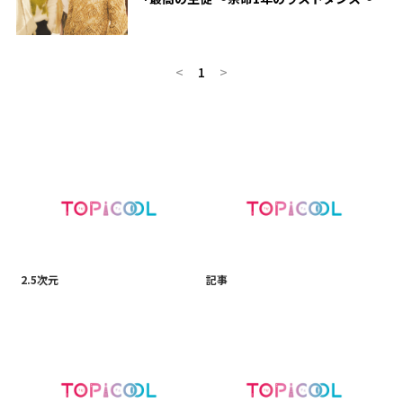
の主題歌に 作詞・作曲は優里
<
1
>
2.5次元
記事