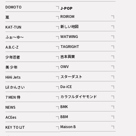
記事
記事
DOMOTO
J-POP
記事
ROIROM
嵐
記事
記事
新しい地図
KAT-TUN
記事
記事
WATWING
ふぉ～ゆ～
記事
記事
TAGRIGHT
A.B.C-Z
記事
記事
吉本興業
少年忍者
ギャラリー
記事
記事
OWV
美 少年
記事
記事
スターダスト
HiHi Jets
ギャラリー
記事
記事
Da-iCE
Lil かんさい
記事
記事
カラフルダイヤモンド
7 MEN 侍
記事
記事
BMK
NEWS
記事
記事
BBM
ACEes
ギャラリー
記事
記事
Maison B
KEY TO LIT
ギャラリー
記事
記事