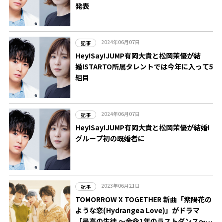
発表
2024年06月07日
記事
Hey!Say!JUMP有岡大貴と松岡茉優が結
婚!STARTO所属タレントでは今年に入って5
組目
2024年06月07日
記事
Hey!Say!JUMP有岡大貴と松岡茉優が結婚!
グループ初の既婚者に
2023年06月21日
記事
TOMORROW X TOGETHER 新曲「紫陽花の
ような恋(Hydrangea Love)」がドラマ
「最高の生徒 ～余命1年のラストダンス～」