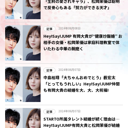
「生粋の愛されキャラ」、松岡茉優は聡明
で反骨心もある「努力ができる天才」
2024年06月08日
記事
Hey!Say!JUMP 有岡大貴が“健康炒飯婚” お
相手の女優・松岡茉優は家庭料理教室で体
いたわる中華の腕磨く
2024年06月07日
記事
中島裕翔「大ちゃんおめでとう」薮宏太
「とってもうれしい」Hey!Say!JUMP仲間
も有岡大貴の結婚を大、大、大祝福!
2024年06月07日
記事
STARTO所属タレント結婚が続く理由は…
Hey!Say!JUMP有岡大貴と松岡茉優が結婚