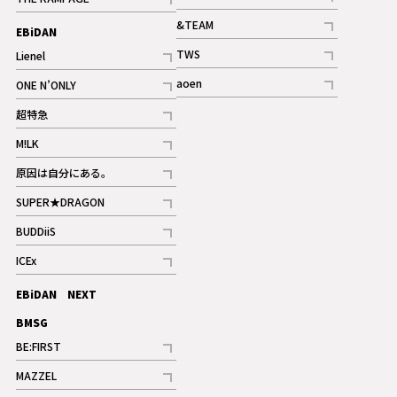
記事
記事
&TEAM
EBiDAN
ギャラリー
記事
TWS
Lienel
ギャラリー
記事
記事
aoen
ONE N’ONLY
記事
記事
超特急
記事
M!LK
ギャラリー
記事
原因は自分にある。
記事
SUPER★DRAGON
記事
BUDDiiS
記事
ICEx
記事
EBiDAN NEXT
BMSG
BE:FIRST
記事
MAZZEL
ギャラリー
記事