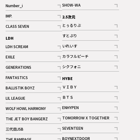
記事
SHOW-WA
Number_i
記事
記事
IMP.
2.5次元
記事
とぅるりぶ
CLASS SEVEN
記事
記事
すとぷり
LDH
記事
いれいす
LDH SCREAM
ギャラリー
記事
記事
カラフルピーチ
EXILE
ギャラリー
記事
記事
シクフォニ
GENERATIONS
記事
記事
FANTASTICS
HYBE
記事
ＶＩＢＹ
BALLISTIK BOYZ
記事
記事
ＢＴＳ
LIL LEAGUE
記事
記事
ENHYPEN
WOLF HOWL HARMONY
記事
記事
TOMORROW X TOGETHER
THE JET BOY BANGERZ
記事
記事
SEVENTEEN
三代目JSB
ギャラリー
記事
記事
BOYNEXTDOOR
THE RAMPAGE