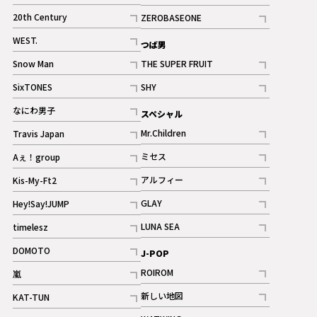
ギャラリー
記事
記事
20th Century
ZEROBASEONE
ギャラリー
記事
記事
WEST.
つば男
記事
Snow Man
THE SUPER FRUIT
記事
記事
SixTONES
SHY
ギャラリー
ギャラリー
記事
記事
なにわ男子
スペシャル
ギャラリー
記事
Mr.Children
Travis Japan
記事
記事
ミセス
Aぇ！group
記事
記事
アルフィー
Kis-My-Ft2
記事
記事
GLAY
Hey!Say!JUMP
ギャラリー
記事
記事
LUNA SEA
timelesz
記事
記事
DOMOTO
J-POP
記事
ROIROM
嵐
記事
記事
新しい地図
KAT-TUN
記事
記事