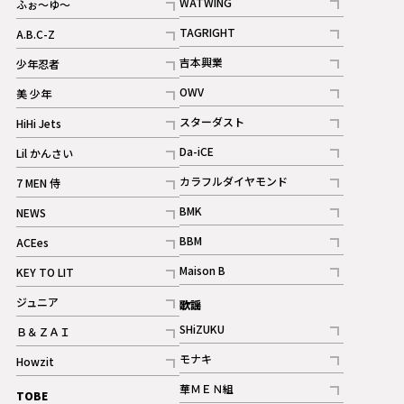
WATWING
ふぉ～ゆ～
記事
記事
TAGRIGHT
A.B.C-Z
記事
記事
吉本興業
少年忍者
ギャラリー
記事
記事
OWV
美 少年
記事
記事
スターダスト
HiHi Jets
ギャラリー
記事
記事
Da-iCE
Lil かんさい
記事
記事
カラフルダイヤモンド
7 MEN 侍
記事
記事
BMK
NEWS
記事
記事
BBM
ACEes
ギャラリー
記事
記事
Maison B
KEY TO LIT
ギャラリー
記事
記事
ジュニア
歌謡
ギャラリー
記事
SHiZUKU
Ｂ＆ＺＡＩ
記事
記事
モナキ
Howzit
記事
記事
華ＭＥＮ組
TOBE