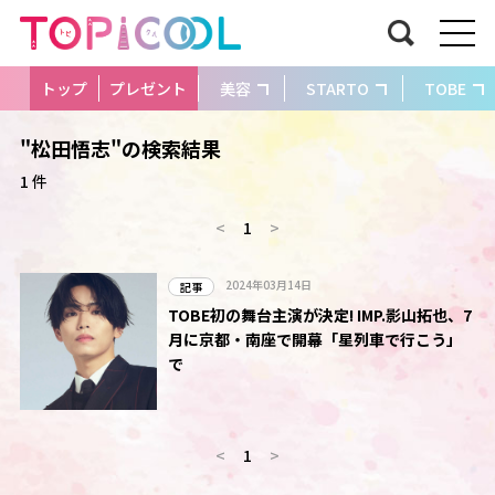
トップ
プレゼント
美容
STARTO
TOBE
"松田悟志"の検索結果
1 件
<
1
>
2024年03月14日
記事
TOBE初の舞台主演が決定! IMP.影山拓也、7
月に京都・南座で開幕「星列車で行こう」
で
<
1
>