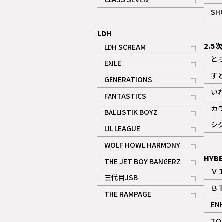
記事
SH
LDH
2.5
LDH SCREAM
記事
と
EXILE
記事
す
GENERATIONS
記事
い
FANTASTICS
記事
カ
BALLISTIK BOYZ
記事
シ
LIL LEAGUE
記事
WOLF HOWL HARMONY
記事
HYB
THE JET BOY BANGERZ
Ｖ
記事
三代目JSB
Ｂ
記事
THE RAMPAGE
EN
記事
ギャラリー
TO