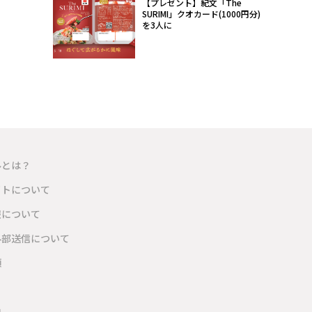
【プレゼント】紀文「The
SURIMI」クオカード(1000円分)
を3人に
ルとは？
イトについて
報について
外部送信について
項
内