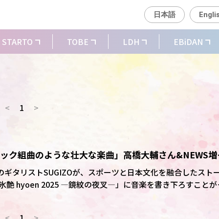
日本語
Engli
STARTO
TOBE
LDH
EBiDAN
<
1
>
ZO「ロック組曲のような壮大な楽曲」高橋大輔さん&NEWS増
ーで音楽書き下ろし
A」のギタリストSUGIZOが、スポーツと日本文化を融合したスト
 hyoen 2025 ―鏡紋の夜叉―」に音楽を書き下ろすことが
プNEWSの増田貴久がダブル主演。演出は映画監督の堤幸彦氏
<
1
>