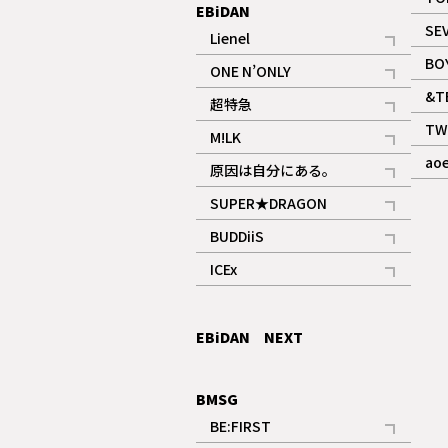
EBiDAN
SE
Lienel
記事
BO
ONE N’ONLY
記事
&T
超特急
記事
TW
M!LK
ギャラリー
記事
ao
原因は自分にある。
記事
SUPER★DRAGON
記事
BUDDiiS
記事
ICEx
記事
EBiDAN NEXT
BMSG
BE:FIRST