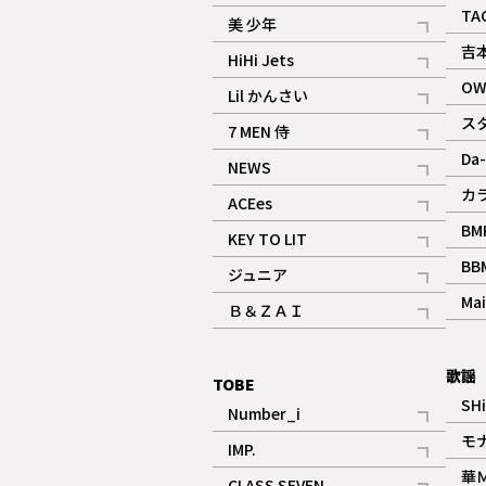
ギャラリー
記事
TA
美 少年
記事
吉
HiHi Jets
記事
OW
Lil かんさい
記事
ス
7 MEN 侍
記事
Da-
NEWS
記事
カ
ACEes
記事
BM
KEY TO LIT
記事
BB
ジュニア
記事
Mai
Ｂ＆ＺＡＩ
記事
歌謡
TOBE
SH
Number_i
記事
モ
IMP.
記事
華
CLASS SEVEN