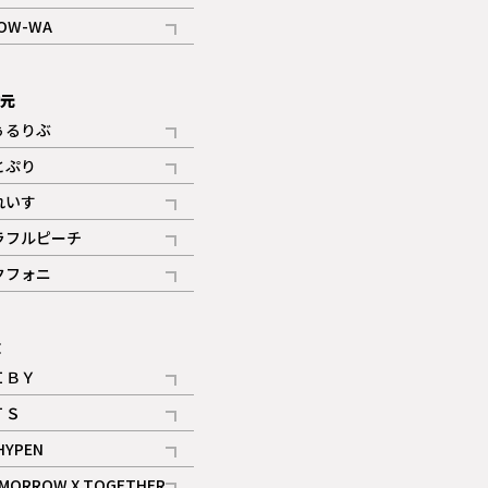
記事
OW-WA
記事
次元
ぅるりぶ
記事
とぷり
記事
れいす
ギャラリー
記事
ラフルピーチ
ギャラリー
記事
クフォニ
記事
E
ＩＢＹ
記事
ＴＳ
記事
HYPEN
記事
MORROW X TOGETHER