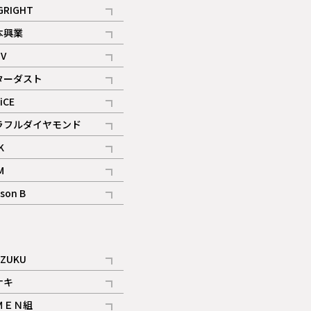
記事
GRIGHT
記事
本興業
記事
V
記事
ターダスト
ギャラリー
記事
iCE
記事
ラフルダイヤモンド
記事
K
記事
M
ギャラリー
記事
son B
ギャラリー
記事
ギャラリー
iZUKU
記事
ナキ
記事
ＭＥＮ組