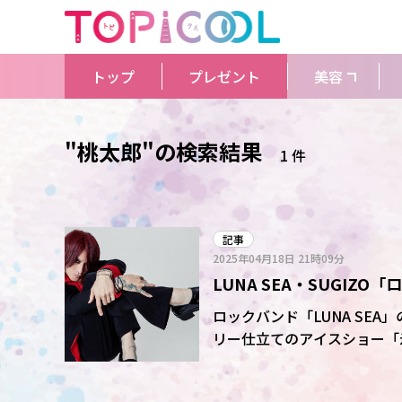
トップ
プレゼント
美容
"桃太郎"の検索結果
1 件
記事
2025年04月18日
21時09分
LUNA SEA・SUGI
貴久のW主演アイスショ
ロックバンド「LUNA SE
リー仕立てのアイスショー「氷艶
月17日、分かった。 2017年、19年、24年に続く第4弾で、プロフィギュアスケーターの高橋
大輔さんと、アイドルグルー