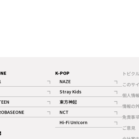
ONE
K-POP
トピク
1
NAZE
このサ
記事
記事
Stray Kids
ギャラリー
個人情
記事
記事
TEEN
東方神起
ギャラリー
情報の
記事
記事
ROBASEONE
NCT
ギャラリー
免責事
記事
記事
Hi-Fi Un!corn
ご意見
記事
男
ギャラリー
会社案