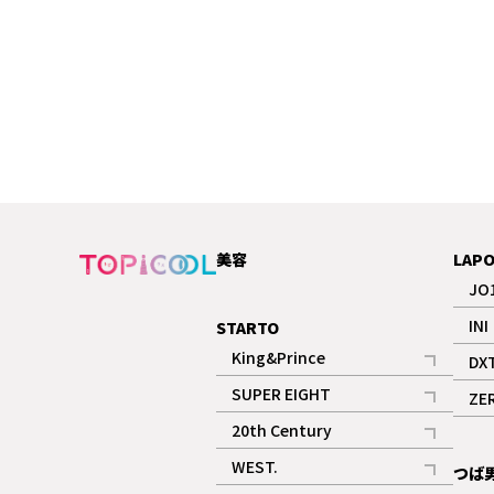
美容
LAP
JO
INI
STARTO
King&Prince
DX
記事
SUPER EIGHT
ZE
記事
20th Century
記事
WEST.
つば
記事