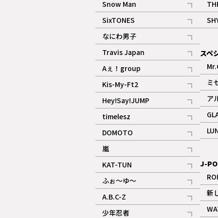
Snow Man
TH
記事
SixTONES
SH
ギャラリー
記事
なにわ男子
ギャラリー
記事
Travis Japan
スペ
記事
Mr.
Aぇ！group
記事
ミ
Kis-My-Ft2
記事
ア
Hey!Say!JUMP
ギャラリー
記事
GL
timelesz
記事
LU
DOMOTO
記事
嵐
記事
J-PO
KAT-TUN
記事
RO
ふぉ～ゆ～
記事
新
A.B.C-Z
記事
WA
少年忍者