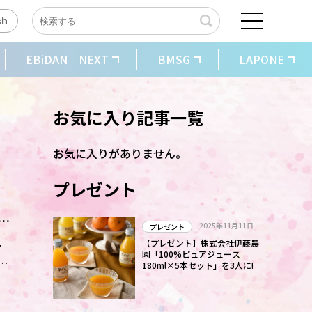
sh
EBiDAN NEXT
BMSG
LAPONE
お気に入り記事一覧
お気に入りがありません。
プレゼント
田
2025年11月11日
プレゼント
ー
【プレゼント】株式会社伊藤農
園「100%ピュアジュース
2
180ml×5本セット」を3人に!
が