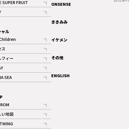
E SUPER FRUIT
ONSENSE
記事
Y
ギャラリー
記事
ききみみ
シャル
Children
イケメン
記事
セス
記事
その他
ルフィー
記事
AY
記事
ENGLISH
NA SEA
記事
P
IROM
記事
しい地図
記事
TWING