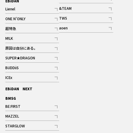
EBiDAN
ギャラリー
記事
&TEAM
Lienel
記事
記事
TWS
ONE N’ONLY
ギャラリー
記事
記事
aoen
超特急
記事
記事
M!LK
ギャラリー
記事
原因は自分にある。
記事
SUPER★DRAGON
記事
BUDDiiS
記事
ICEx
記事
EBiDAN NEXT
BMSG
BE:FIRST
記事
MAZZEL
ギャラリー
記事
STARGLOW
ギャラリー
記事