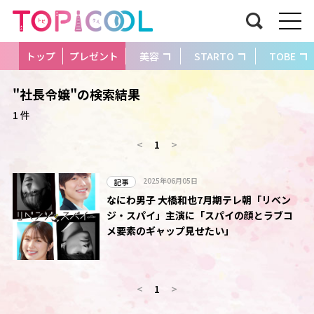
トップ
プレゼント
美容
STARTO
TOBE
"社長令嬢"の検索結果
1 件
<
1
>
2025年06月05日
記事
なにわ男子 大橋和也7月期テレ朝「リベン
ジ・スパイ」主演に「スパイの顔とラブコ
メ要素のギャップ見せたい」
<
1
>