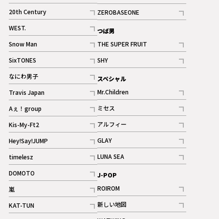
ギャラリー
記事
記事
20th Century
ZEROBASEONE
ギャラリー
記事
記事
WEST.
つば男
記事
Snow Man
THE SUPER FRUIT
記事
記事
SixTONES
SHY
ギャラリー
ギャラリー
記事
記事
なにわ男子
スペシャル
ギャラリー
記事
Mr.Children
Travis Japan
記事
記事
ミセス
Aぇ！group
記事
記事
アルフィー
Kis-My-Ft2
記事
記事
GLAY
Hey!Say!JUMP
ギャラリー
記事
記事
LUNA SEA
timelesz
記事
記事
DOMOTO
J-POP
記事
ROIROM
嵐
記事
記事
新しい地図
KAT-TUN
記事
記事