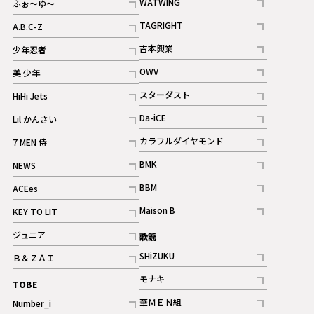
WATWING
ふぉ～ゆ～
記事
記事
TAGRIGHT
A.B.C-Z
記事
記事
吉本興業
少年忍者
ギャラリー
記事
記事
OWV
美 少年
記事
記事
スターダスト
HiHi Jets
ギャラリー
記事
記事
Da-iCE
Lil かんさい
記事
記事
カラフルダイヤモンド
7 MEN 侍
記事
記事
BMK
NEWS
記事
記事
BBM
ACEes
ギャラリー
記事
記事
Maison B
KEY TO LIT
ギャラリー
記事
記事
ジュニア
歌謡
ギャラリー
記事
SHiZUKU
Ｂ＆ＺＡＩ
記事
記事
モナキ
TOBE
記事
華ＭＥＮ組
Number_i