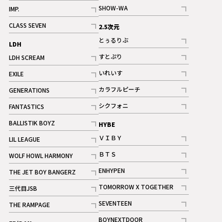
記事
記事
SHOW-WA
IMP.
記事
記事
CLASS SEVEN
2.5次元
記事
とぅるりぶ
LDH
記事
すとぷり
LDH SCREAM
記事
記事
いれいす
EXILE
ギャラリー
記事
記事
カラフルピーチ
GENERATIONS
ギャラリー
記事
記事
シクフォニ
FANTASTICS
記事
記事
BALLISTIK BOYZ
HYBE
記事
ＶＩＢＹ
LIL LEAGUE
記事
記事
ＢＴＳ
WOLF HOWL HARMONY
記事
記事
ENHYPEN
THE JET BOY BANGERZ
記事
記事
TOMORROW X TOGETHER
三代目JSB
記事
記事
SEVENTEEN
THE RAMPAGE
ギャラリー
記事
記事
BOYNEXTDOOR