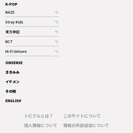
K-POP
NAZE
記事
Stray Kids
記事
東方神起
記事
NCT
記事
Hi-Fi Un!corn
記事
ONSENSE
ギャラリー
ききみみ
イケメン
その他
ENGLISH
トピクルとは？
このサイトについて
個人情報について
情報の外部送信について