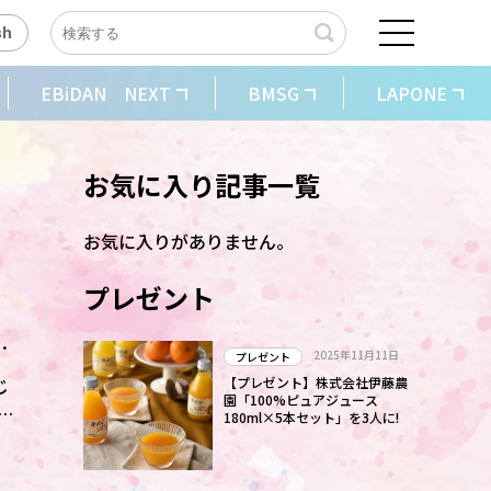
sh
EBiDAN NEXT
BMSG
LAPONE
お気に入り記事一覧
お気に入りがありません。
プレゼント
う
2025年11月11日
プレゼント
じ
【プレゼント】株式会社伊藤農
園「100%ピュアジュース
物
180ml×5本セット」を3人に!