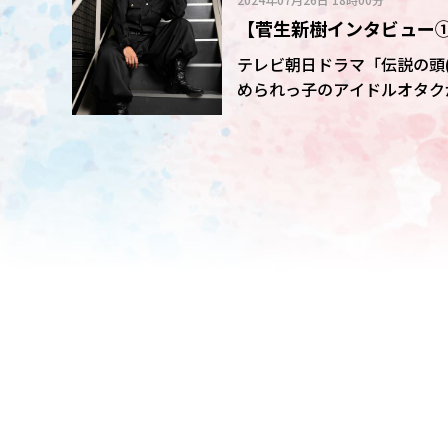
【菅生新樹インタビュー①
「自分史上最高体重」(サ
テレビ朝日ドラマ「伝説の頭(ヘ
められっ子のアイドルオタク
語で、キーパーソンを演じて
徹底した役作りにかける思い