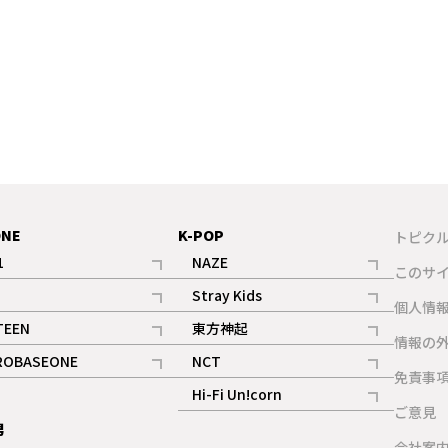
ONE
K-POP
トピク
1
NAZE
このサ
記事
記事
Stray Kids
ギャラリー
個人情
記事
記事
TEEN
東方神起
ギャラリー
情報の
記事
記事
ROBASEONE
NCT
ギャラリー
免責事
記事
記事
Hi-Fi Un!corn
ご意見
記事
男
ギャラリー
会社案