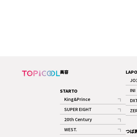
美容
LAP
JO
INI
STARTO
King&Prince
DX
記事
SUPER EIGHT
ZE
記事
20th Century
記事
WEST.
つば
記事