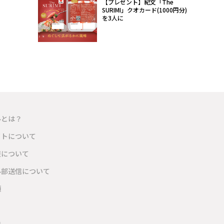
【プレゼント】紀文「The
SURIMI」クオカード(1000円分)
を3人に
ルとは？
イトについて
報について
外部送信について
項
内