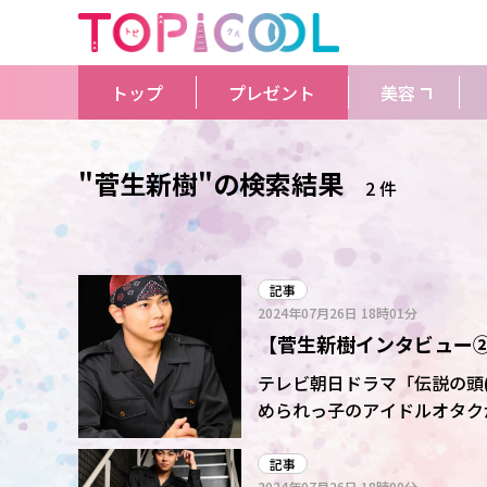
トップ
プレゼント
美容
"菅生新樹"の検索結果
2 件
記事
2024年07月26日
18時01分
【菅生新樹インタビュー
かな?と思い始めて」(サ
テレビ朝日ドラマ「伝説の頭(ヘ
められっ子のアイドルオタク
語で、キーパーソンを演じて
記事
2024年07月26日
18時00分