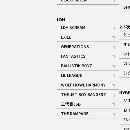
記事
SH
LDH
2.5
LDH SCREAM
記事
と
EXILE
記事
す
GENERATIONS
記事
い
FANTASTICS
記事
カ
BALLISTIK BOYZ
記事
シ
LIL LEAGUE
記事
WOLF HOWL HARMONY
記事
HYB
THE JET BOY BANGERZ
Ｖ
記事
三代目JSB
Ｂ
記事
THE RAMPAGE
EN
記事
ギャラリー
TO