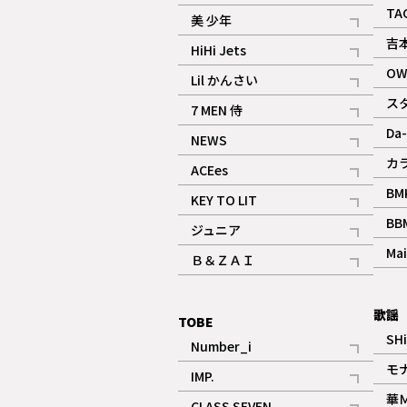
ギャラリー
記事
TA
美 少年
記事
吉
HiHi Jets
記事
OW
Lil かんさい
記事
ス
7 MEN 侍
記事
Da-
NEWS
記事
カ
ACEes
記事
BM
KEY TO LIT
記事
BB
ジュニア
記事
Mai
Ｂ＆ＺＡＩ
記事
歌謡
TOBE
SH
Number_i
記事
モ
IMP.
記事
華
CLASS SEVEN