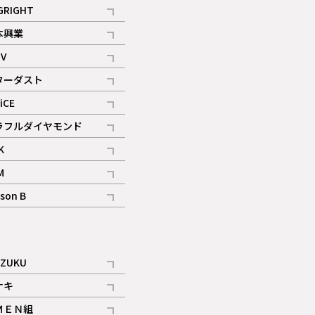
記事
GRIGHT
記事
本興業
記事
V
記事
ターダスト
ギャラリー
記事
iCE
記事
ラフルダイヤモンド
記事
K
記事
M
ギャラリー
記事
son B
ギャラリー
記事
ギャラリー
iZUKU
記事
ナキ
記事
ＭＥＮ組