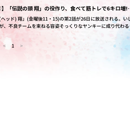
】「伝説の頭 翔」の役作り、食べて筋トレで6キロ増!
イン入りプレゼントあり)
ッド) 翔」(金曜後11・15)の第2話が26日に放送される。い
が、不良チームを束ねる容姿そっくりなヤンキーに成り代わる
いるのが俳優の菅生新樹。2回に分けたインタビューの前編で
、主演・高橋文哉とのエピソードについて聞いた。
<
1
>