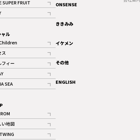
E SUPER FRUIT
ONSENSE
記事
Y
ギャラリー
記事
ききみみ
シャル
Children
イケメン
記事
セス
記事
その他
ルフィー
記事
AY
記事
ENGLISH
NA SEA
記事
P
IROM
記事
しい地図
記事
TWING