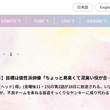
日本語
Engli
STARTO
TOBE
LDH
EBiDAN
<
1
>
②】目標は個性派俳優「ちょっと男臭くて泥臭い役が合
イン入りプレゼントあり)
ッド) 翔」(金曜後11・15)の第2話が26日に放送される。い
が、不良チームを束ねる容姿そっくりなヤンキーに成り代わる
いるのが俳優の菅生新樹だ。