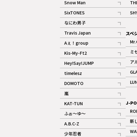
Snow Man
TH
記事
SixTONES
SH
ギャラリー
記事
なにわ男子
ギャラリー
記事
Travis Japan
スペ
記事
Mr.
Aぇ！group
記事
ミ
Kis-My-Ft2
記事
ア
Hey!Say!JUMP
ギャラリー
記事
GL
timelesz
記事
LU
DOMOTO
記事
嵐
記事
J-PO
KAT-TUN
記事
RO
ふぉ～ゆ～
記事
新
A.B.C-Z
記事
WA
少年忍者