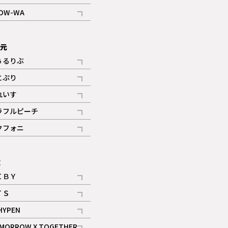
記事
OW-WA
記事
次元
ぅるりぶ
記事
とぷり
記事
れいす
ギャラリー
記事
ラフルピーチ
ギャラリー
記事
クフォニ
記事
E
ＩＢＹ
記事
ＴＳ
記事
HYPEN
記事
MORROW X TOGETHER