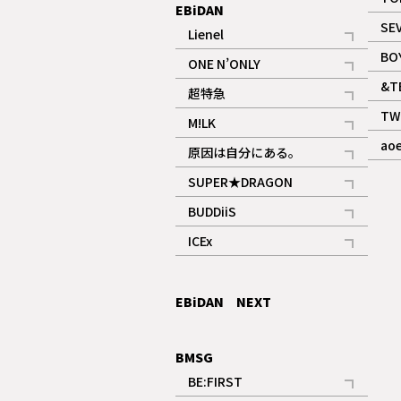
EBiDAN
SE
Lienel
記事
BO
ONE N’ONLY
記事
&T
超特急
記事
TW
M!LK
ギャラリー
記事
ao
原因は自分にある。
記事
SUPER★DRAGON
記事
BUDDiiS
記事
ICEx
記事
EBiDAN NEXT
BMSG
BE:FIRST