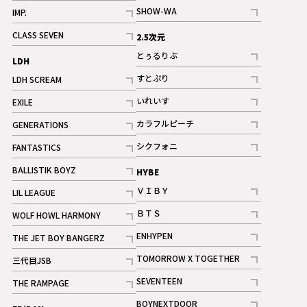
記事
記事
SHOW-WA
IMP.
記事
記事
CLASS SEVEN
2.5次元
記事
とぅるりぶ
LDH
記事
すとぷり
LDH SCREAM
記事
記事
いれいす
EXILE
ギャラリー
記事
記事
カラフルピーチ
GENERATIONS
ギャラリー
記事
記事
シクフォニ
FANTASTICS
記事
記事
BALLISTIK BOYZ
HYBE
記事
ＶＩＢＹ
LIL LEAGUE
記事
記事
ＢＴＳ
WOLF HOWL HARMONY
記事
記事
ENHYPEN
THE JET BOY BANGERZ
記事
記事
TOMORROW X TOGETHER
三代目JSB
記事
記事
SEVENTEEN
THE RAMPAGE
ギャラリー
記事
記事
BOYNEXTDOOR