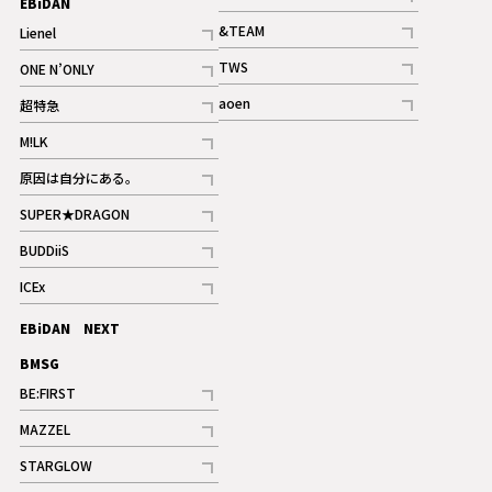
EBiDAN
ギャラリー
記事
&TEAM
Lienel
記事
記事
TWS
ONE N’ONLY
ギャラリー
記事
記事
aoen
超特急
記事
記事
M!LK
ギャラリー
記事
原因は自分にある。
記事
SUPER★DRAGON
記事
BUDDiiS
記事
ICEx
記事
EBiDAN NEXT
BMSG
BE:FIRST
記事
MAZZEL
ギャラリー
記事
STARGLOW
ギャラリー
記事