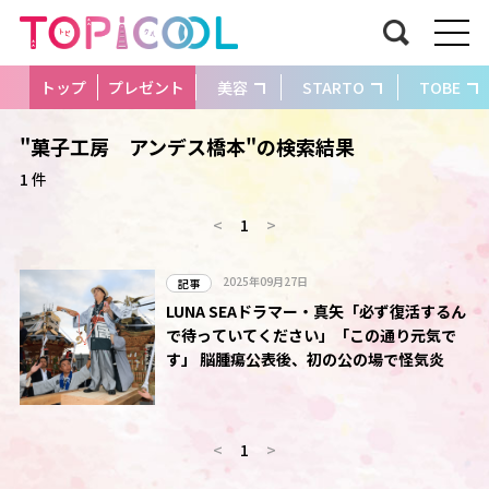
トップ
プレゼント
美容
STARTO
TOBE
"菓子工房 アンデス橋本"の検索結果
1 件
<
1
>
2025年09月27日
記事
LUNA SEAドラマー・真矢「必ず復活するん
で待っていてください」「この通り元気で
す」 脳腫瘍公表後、初の公の場で怪気炎
<
1
>