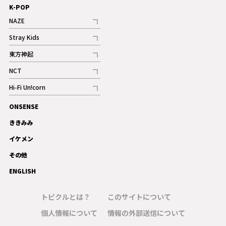
K-POP
NAZE
記事
Stray Kids
記事
東方神起
記事
NCT
記事
Hi-Fi Un!corn
記事
ONSENSE
ギャラリー
ききみみ
イケメン
その他
ENGLISH
トピクルとは？
このサイトについて
個人情報について
情報の外部送信について