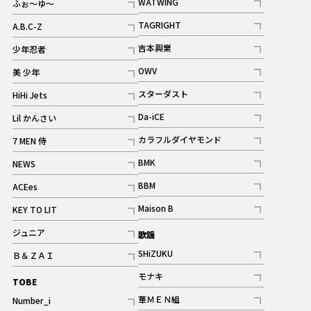
WATWING
ふぉ～ゆ～
記事
記事
TAGRIGHT
A.B.C-Z
記事
記事
吉本興業
少年忍者
ギャラリー
記事
記事
OWV
美 少年
記事
記事
スターダスト
HiHi Jets
ギャラリー
記事
記事
Da-iCE
Lil かんさい
記事
記事
カラフルダイヤモンド
7 MEN 侍
記事
記事
BMK
NEWS
記事
記事
BBM
ACEes
ギャラリー
記事
記事
Maison B
KEY TO LIT
ギャラリー
記事
記事
ジュニア
歌謡
ギャラリー
記事
SHiZUKU
Ｂ＆ＺＡＩ
記事
記事
モナキ
TOBE
記事
華ＭＥＮ組
Number_i