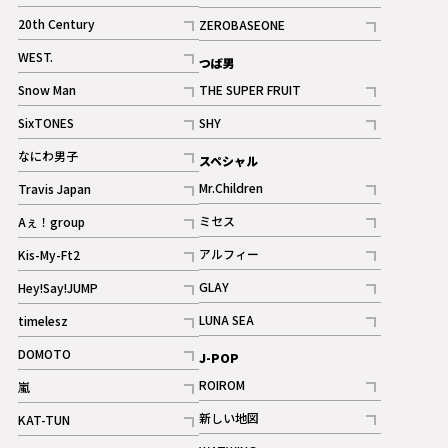
ギャラリー
記事
記事
20th Century
ZEROBASEONE
ギャラリー
記事
記事
WEST.
つば男
記事
Snow Man
THE SUPER FRUIT
記事
記事
SixTONES
SHY
ギャラリー
ギャラリー
記事
記事
なにわ男子
スペシャル
ギャラリー
記事
Mr.Children
Travis Japan
記事
記事
ミセス
Aぇ！group
記事
記事
アルフィー
Kis-My-Ft2
記事
記事
GLAY
Hey!Say!JUMP
ギャラリー
記事
記事
LUNA SEA
timelesz
記事
記事
DOMOTO
J-POP
記事
ROIROM
嵐
記事
記事
新しい地図
KAT-TUN
記事
記事