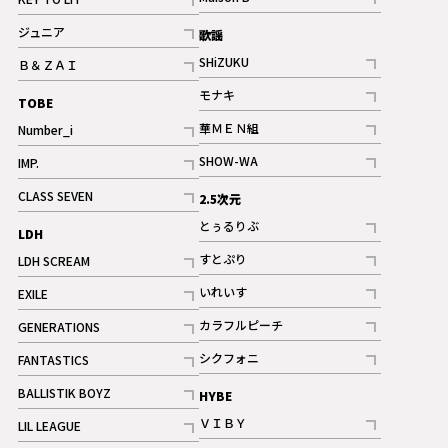
ギャラリー
記事
記事
ジュニア
歌謡
ギャラリー
記事
SHiZUKU
Ｂ＆ＺＡＩ
記事
記事
モナキ
TOBE
記事
華ＭＥＮ組
Number_i
記事
記事
SHOW-WA
IMP.
記事
記事
CLASS SEVEN
2.5次元
記事
とぅるりぶ
LDH
記事
すとぷり
LDH SCREAM
記事
記事
いれいす
EXILE
ギャラリー
記事
記事
カラフルピーチ
GENERATIONS
ギャラリー
記事
記事
シクフォニ
FANTASTICS
記事
記事
BALLISTIK BOYZ
HYBE
記事
ＶＩＢＹ
LIL LEAGUE
記事
記事