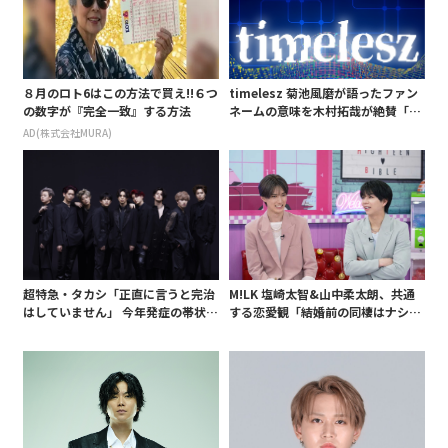
８月のロト6はこの方法で買え!!６つ
timelesz 菊池風磨が語ったファン
の数字が『完全一致』する方法
ネームの意味を木村拓哉が絶賛「考
えてるな」「素敵だと思います」
AD(株式会社MURA)
超特急・タカシ「正直に言うと完治
M!LK 塩崎太智&山中柔太朗、共通
はしていません」 今年発症の帯状疱
する恋愛観「結婚前の同棲はナシ」
疹(ほうしん)の症状について本心告
と明かすも最後は決意がグラグラ?
白 後遺症も語る