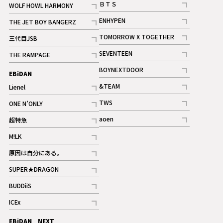
ＢＴＳ
WOLF HOWL HARMONY
記事
記事
ENHYPEN
THE JET BOY BANGERZ
記事
記事
TOMORROW X TOGETHER
三代目JSB
記事
記事
SEVENTEEN
THE RAMPAGE
ギャラリー
記事
記事
BOYNEXTDOOR
EBiDAN
ギャラリー
記事
&TEAM
Lienel
記事
記事
TWS
ONE N’ONLY
ギャラリー
記事
記事
aoen
超特急
記事
記事
M!LK
ギャラリー
記事
原因は自分にある。
記事
SUPER★DRAGON
記事
BUDDiiS
記事
ICEx
記事
EBiDAN NEXT