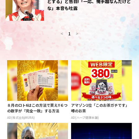
とする」と告白!「一応、俺手越なんだけど
な」本音も吐露
<
1
>
８月のロト6はこの方法で買え!!６つ
アマゾン1位「このお茶ガチです」
の数字が『完全一致』する方法
噂のお茶
AD(株式会社MURA)
AD(ハーブ健康本舗)