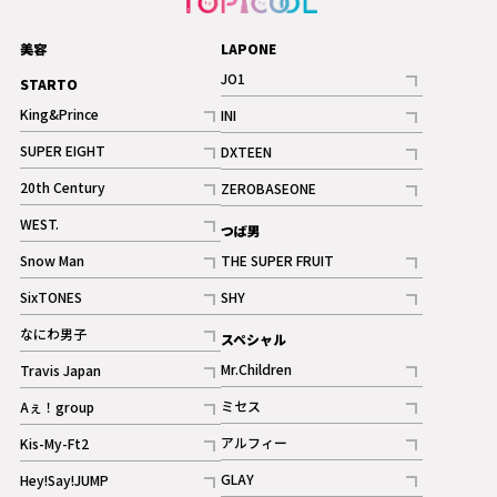
美容
LAPONE
JO1
STARTO
記事
King&Prince
INI
ギャラリー
記事
記事
SUPER EIGHT
DXTEEN
ギャラリー
記事
記事
20th Century
ZEROBASEONE
ギャラリー
記事
記事
WEST.
つば男
記事
Snow Man
THE SUPER FRUIT
記事
記事
SixTONES
SHY
ギャラリー
ギャラリー
記事
記事
なにわ男子
スペシャル
ギャラリー
記事
Mr.Children
Travis Japan
記事
記事
ミセス
Aぇ！group
記事
記事
アルフィー
Kis-My-Ft2
記事
記事
GLAY
Hey!Say!JUMP
ギャラリー