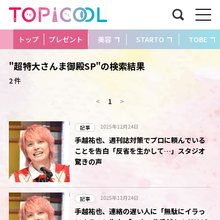
トップ
プレゼント
美容
STARTO
TOBE
"超特大さんま御殿SP"の検索結果
2 件
<
1
>
2025年12月24日
記事
手越祐也、週刊誌対策でプロに頼んでいる
ことを告白「反省を生かして…」スタジオ
驚きの声
2025年12月24日
記事
手越祐也、連絡の遅い人に「無駄にイラっ