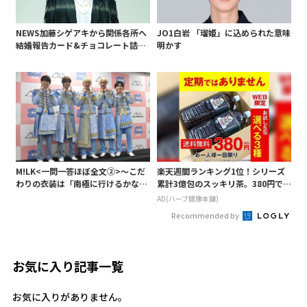
NEWS加藤シゲアキから関係各所へ
JO1白岩 「瑠姫」に込められた意味
結婚報告カード&チョコレート詰め
明かす
合わせ、小説家らしく哲学者の名言
も添えて
M!LK<一問一答ほぼ全文②>～こだ
楽天週間ランキング1位！シリーズ
わりの衣装は「南極に行けるかなと
累計3億包のスッキリ茶。380円でお
いうくらい厚着」～
試し
AD(ハーブ健康本舗)
Recommended by
お気に入り記事一覧
お気に入りがありません。