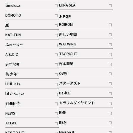
記事
記事
LUNA SEA
timelesz
記事
記事
DOMOTO
J-POP
記事
ROIROM
嵐
記事
記事
新しい地図
KAT-TUN
記事
記事
WATWING
ふぉ～ゆ～
記事
記事
TAGRIGHT
A.B.C-Z
記事
記事
吉本興業
少年忍者
ギャラリー
記事
記事
OWV
美 少年
記事
記事
スターダスト
HiHi Jets
ギャラリー
記事
記事
Da-iCE
Lil かんさい
記事
記事
カラフルダイヤモンド
7 MEN 侍
記事
記事
BMK
NEWS
記事
記事
BBM
ACEes
ギャラリー
記事
記事
Maison B
KEY TO LIT