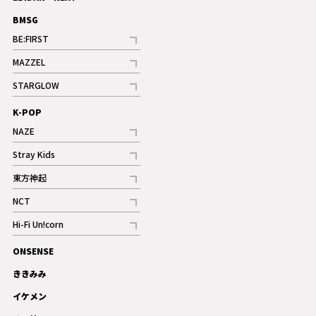
BMSG
BE:FIRST
記事
MAZZEL
ギャラリー
記事
STARGLOW
ギャラリー
記事
K-POP
NAZE
記事
Stray Kids
記事
東方神起
記事
NCT
記事
Hi-Fi Un!corn
記事
ONSENSE
ギャラリー
ききみみ
イケメン