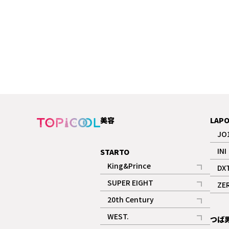
美容
LAP
JO
INI
STARTO
King&Prince
DX
記事
SUPER EIGHT
ZE
記事
20th Century
記事
WEST.
つば
記事