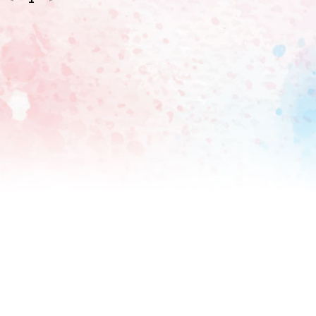
ですか?朝は大変ですから、皆さん体調に気を使って頑張って
サー、野上慎平アナ、山崎弘喜アナを気遣った。