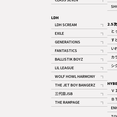
記事
SH
LDH
2.5
LDH SCREAM
記事
と
EXILE
記事
す
GENERATIONS
記事
い
FANTASTICS
記事
カ
BALLISTIK BOYZ
記事
シ
LIL LEAGUE
記事
WOLF HOWL HARMONY
記事
HYB
THE JET BOY BANGERZ
Ｖ
記事
三代目JSB
Ｂ
記事
THE RAMPAGE
EN
記事
ギャラリー
TO