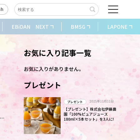
sh
EBiDAN NEXT
BMSG
LAPONE
お気に入り記事一覧
お気に入りがありません。
プレゼント
ん
2025年11月11日
プレゼント
ニ
【プレゼント】株式会社伊藤農
園「100%ピュアジュース
語っ
180ml×5本セット」を3人に!
し