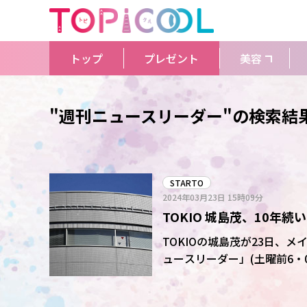
トップ
プレゼント
美容
"週刊ニュースリーダー"の検索結
STARTO
2024年03月23日
15時09分
TOKIO 城島茂、10
と自分が年取ったなって
TOKIOの城島茂が23日、
ュースリーダー」(土曜前6・
た。 城島は番組エンディングで「色々この番組ならではの切り口があったと思う」と振り返
った。「ただ、やっぱり一番