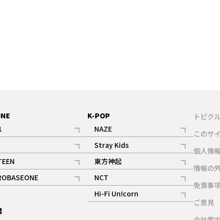
ONE
K-POP
トピク
1
NAZE
このサ
記事
記事
Stray Kids
ギャラリー
個人情
記事
記事
TEEN
東方神起
ギャラリー
情報の
記事
記事
ROBASEONE
NCT
ギャラリー
免責事
記事
記事
Hi-Fi Un!corn
ご意見
記事
男
ギャラリー
会社案