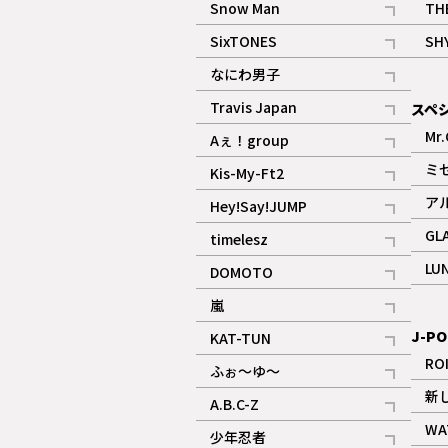
Snow Man
TH
記事
SixTONES
SH
ギャラリー
記事
なにわ男子
ギャラリー
記事
Travis Japan
スペ
記事
Mr.
Aぇ！group
記事
ミ
Kis-My-Ft2
記事
ア
Hey!Say!JUMP
ギャラリー
記事
GL
timelesz
記事
LU
DOMOTO
記事
嵐
記事
J-PO
KAT-TUN
記事
RO
ふぉ～ゆ～
記事
新
A.B.C-Z
記事
WA
少年忍者