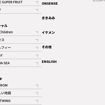
E SUPER FRUIT
ONSENSE
記事
Y
ギャラリー
記事
ききみみ
シャル
Children
イケメン
記事
セス
記事
その他
ルフィー
記事
AY
記事
ENGLISH
NA SEA
記事
P
IROM
記事
しい地図
記事
TWING