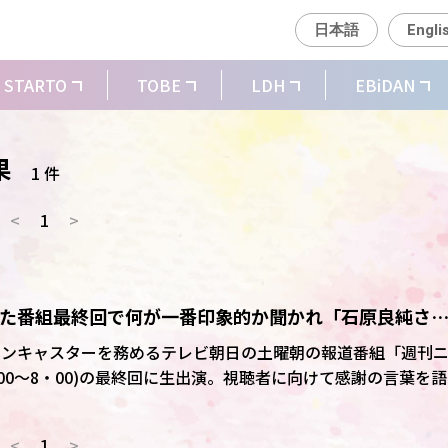
日本語
Engli
STARTO
TOBE
LDH
EBiDAN
果
1 件
<
1
>
年続いた番組最終回で何が一番印象的か聞かれ「石原良純さ
」
メインキャスターを務めるテレビ朝日の土曜朝の報道番組「週刊
00～8・00)の最終回に生出演。視聴者に向けて感謝の言葉を
大事なのは次からだと思っている。来週は住田さんも出ていま
<
1
>