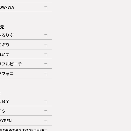
記事
OW-WA
記事
次元
ぅるりぶ
記事
とぷり
記事
れいす
ギャラリー
記事
ラフルピーチ
ギャラリー
記事
クフォニ
記事
E
ＩＢＹ
記事
ＴＳ
記事
HYPEN
記事
MORROW X TOGETHER