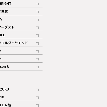
記事
GRIGHT
記事
本興業
記事
V
記事
ターダスト
ギャラリー
記事
iCE
記事
ラフルダイヤモンド
記事
K
記事
M
ギャラリー
記事
son B
ギャラリー
記事
ギャラリー
iZUKU
記事
ナキ
記事
ＭＥＮ組