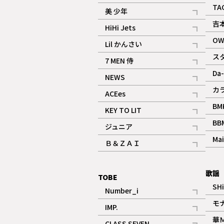
ギャラリー
記事
TA
美 少年
記事
吉
HiHi Jets
記事
OW
Lil かんさい
記事
ス
7 MEN 侍
記事
Da-
NEWS
記事
カ
ACEes
記事
BM
KEY TO LIT
記事
BB
ジュニア
記事
Mai
Ｂ＆ＺＡＩ
記事
歌謡
TOBE
SH
Number_i
記事
モ
IMP.
記事
華
CLASS SEVEN