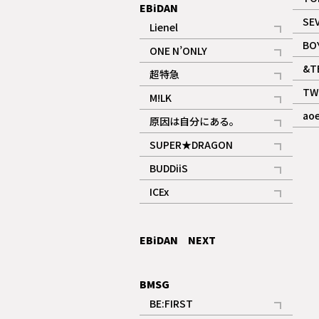
EBiDAN
SE
Lienel
記事
BO
ONE N’ONLY
記事
&T
超特急
記事
TW
M!LK
ギャラリー
記事
ao
原因は自分にある。
記事
SUPER★DRAGON
記事
BUDDiiS
記事
ICEx
記事
EBiDAN NEXT
BMSG
BE:FIRST