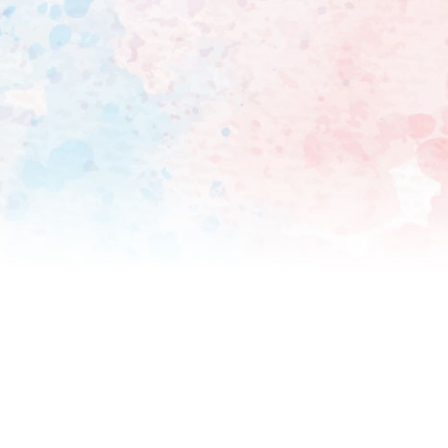
たけど、どんな感じになるん
しい」と、住田紗里アナウン