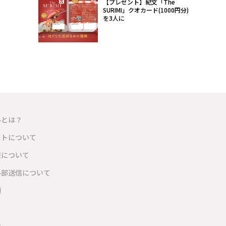
【プレゼント】紀文「The
SURIMI」クオカード(1000円分)
を3人に
ルとは？
イトについて
報について
外部送信について
項
内