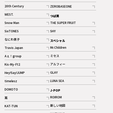
ギャラリー
記事
記事
20th Century
ZEROBASEONE
ギャラリー
記事
記事
WEST.
つば男
記事
Snow Man
THE SUPER FRUIT
記事
記事
SixTONES
SHY
ギャラリー
ギャラリー
記事
記事
なにわ男子
スペシャル
ギャラリー
記事
Mr.Children
Travis Japan
記事
記事
ミセス
Aぇ！group
記事
記事
アルフィー
Kis-My-Ft2
記事
記事
GLAY
Hey!Say!JUMP
ギャラリー
記事
記事
LUNA SEA
timelesz
記事
記事
DOMOTO
J-POP
記事
ROIROM
嵐
記事
記事
新しい地図
KAT-TUN
記事
記事