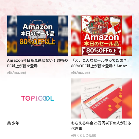
Amazon今日も見逃せない！80%O
「え、こんなセールやってたの？」
FF以上が続々登場
80％OFF以上が続々登場！Amazo
nの本気が凄すぎる
AD(Amazon)
AD(Amazon)
美 少年
もらえる年金25万円以下の人が知る
べき事
AD(くらしの話題)