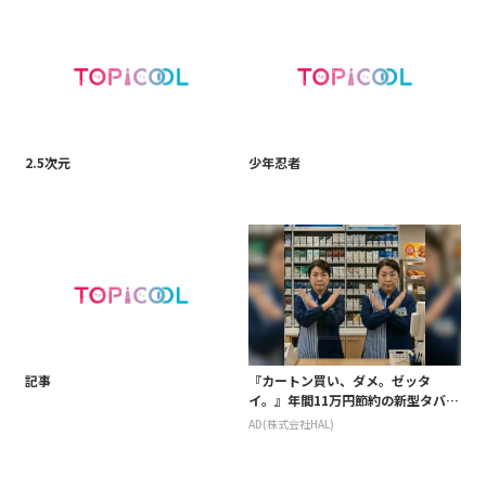
2.5次元
少年忍者
記事
『カートン買い、ダメ。ゼッタ
イ。』年間11万円節約の新型タバコ
が爆売れ
AD(株式会社HAL)