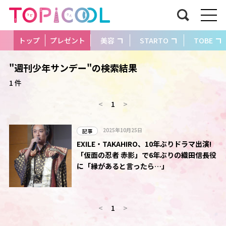
トップ
プレゼント
美容
STARTO
TOBE
"週刊少年サンデー"の検索結果
1 件
<
1
>
2025年10月25日
記事
EXILE・TAKAHIRO、10年ぶりドラマ出演!
「仮面の忍者 赤影」で6年ぶりの織田信長役
に「縁があると言ったら…」
<
1
>