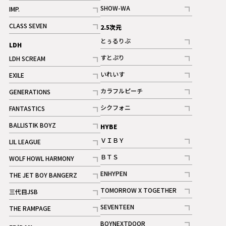
記事
記事
SHOW-WA
IMP.
記事
記事
CLASS SEVEN
2.5次元
記事
とぅるりぶ
LDH
記事
すとぷり
LDH SCREAM
記事
記事
いれいす
EXILE
ギャラリー
記事
記事
カラフルピーチ
GENERATIONS
ギャラリー
記事
記事
シクフォニ
FANTASTICS
記事
記事
BALLISTIK BOYZ
HYBE
記事
ＶＩＢＹ
LIL LEAGUE
記事
記事
ＢＴＳ
WOLF HOWL HARMONY
記事
記事
ENHYPEN
THE JET BOY BANGERZ
記事
記事
TOMORROW X TOGETHER
三代目JSB
記事
記事
SEVENTEEN
THE RAMPAGE
ギャラリー
記事
記事
BOYNEXTDOOR