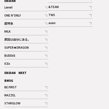
EBiDAN
ギャラリー
記事
&TEAM
Lienel
記事
記事
TWS
ONE N’ONLY
ギャラリー
記事
記事
aoen
超特急
記事
記事
M!LK
ギャラリー
記事
原因は自分にある。
記事
SUPER★DRAGON
記事
BUDDiiS
記事
ICEx
記事
EBiDAN NEXT
BMSG
BE:FIRST
記事
MAZZEL
ギャラリー
記事
STARGLOW
ギャラリー
記事