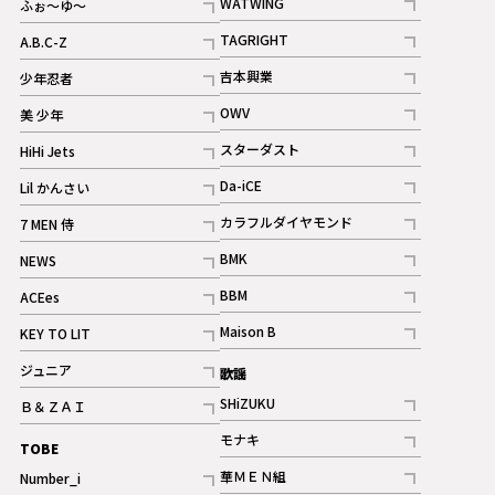
WATWING
ふぉ～ゆ～
記事
記事
TAGRIGHT
A.B.C-Z
記事
記事
吉本興業
少年忍者
ギャラリー
記事
記事
OWV
美 少年
記事
記事
スターダスト
HiHi Jets
ギャラリー
記事
記事
Da-iCE
Lil かんさい
記事
記事
カラフルダイヤモンド
7 MEN 侍
記事
記事
BMK
NEWS
記事
記事
BBM
ACEes
ギャラリー
記事
記事
Maison B
KEY TO LIT
ギャラリー
記事
記事
ジュニア
歌謡
ギャラリー
記事
SHiZUKU
Ｂ＆ＺＡＩ
記事
記事
モナキ
TOBE
記事
華ＭＥＮ組
Number_i