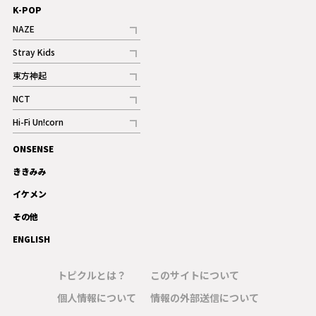
K-POP
NAZE
記事
Stray Kids
記事
東方神起
記事
NCT
記事
Hi-Fi Un!corn
記事
ONSENSE
ギャラリー
ききみみ
イケメン
その他
ENGLISH
トピクルとは？
このサイトについて
個人情報について
情報の外部送信について