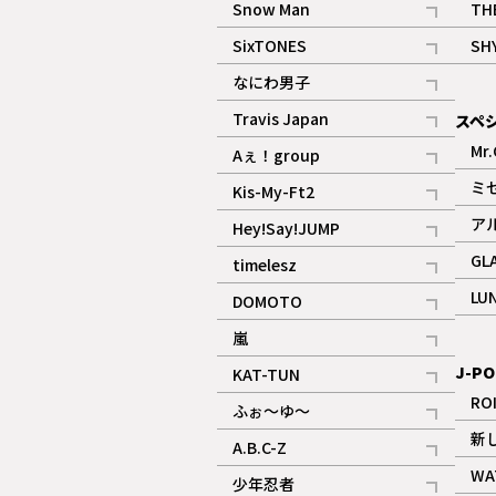
Snow Man
TH
記事
SixTONES
SH
ギャラリー
記事
なにわ男子
ギャラリー
記事
Travis Japan
スペ
記事
Mr.
Aぇ！group
記事
ミ
Kis-My-Ft2
記事
ア
Hey!Say!JUMP
ギャラリー
記事
GL
timelesz
記事
LU
DOMOTO
記事
嵐
記事
J-PO
KAT-TUN
記事
RO
ふぉ～ゆ～
記事
新
A.B.C-Z
記事
WA
少年忍者