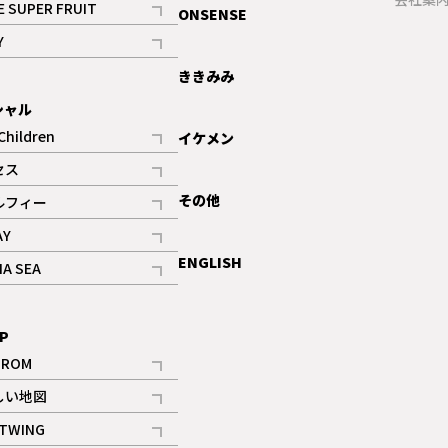
E SUPER FRUIT
ONSENSE
記事
Y
ギャラリー
記事
ききみみ
シャル
Children
イケメン
記事
セス
記事
その他
ルフィー
記事
AY
記事
ENGLISH
NA SEA
記事
P
IROM
記事
しい地図
記事
TWING