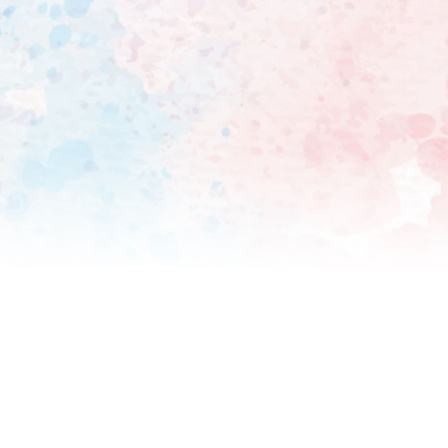
がに削られた?」と聞くと、
がら返していた。