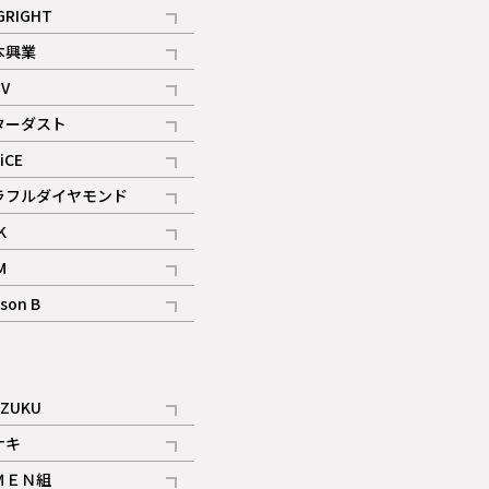
記事
GRIGHT
記事
本興業
記事
V
記事
ターダスト
ギャラリー
記事
iCE
記事
ラフルダイヤモンド
記事
K
記事
M
ギャラリー
記事
son B
ギャラリー
記事
ギャラリー
iZUKU
記事
ナキ
記事
ＭＥＮ組