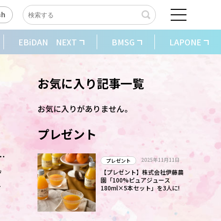
sh
EBiDAN NEXT
BMSG
LAPONE
お気に入り記事一覧
お気に入りがありません。
プレゼント
は
2025年11月11日
プレゼント
ゲ
【プレゼント】株式会社伊藤農
園「100%ピュアジュース
180ml×5本セット」を3人に!
そ