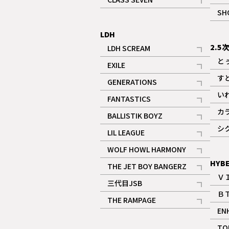
記事
SH
LDH
2.5
LDH SCREAM
記事
と
EXILE
記事
す
GENERATIONS
記事
い
FANTASTICS
記事
カ
BALLISTIK BOYZ
記事
シ
LIL LEAGUE
記事
WOLF HOWL HARMONY
記事
HYB
THE JET BOY BANGERZ
Ｖ
記事
三代目JSB
Ｂ
記事
THE RAMPAGE
EN
記事
ギャラリー
TO