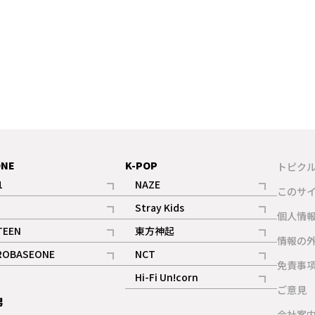
ONE
K-POP
トピク
1
NAZE
このサ
記事
記事
Stray Kids
ギャラリー
個人情
記事
記事
TEEN
東方神起
ギャラリー
情報の
記事
記事
ROBASEONE
NCT
ギャラリー
免責事
記事
記事
Hi-Fi Un!corn
ご意見
記事
男
ギャラリー
会社案