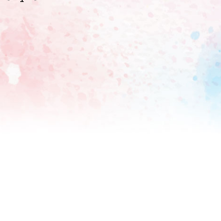
田中は「さすがに闇堕ちしてた時期はありますよね」と苦笑し