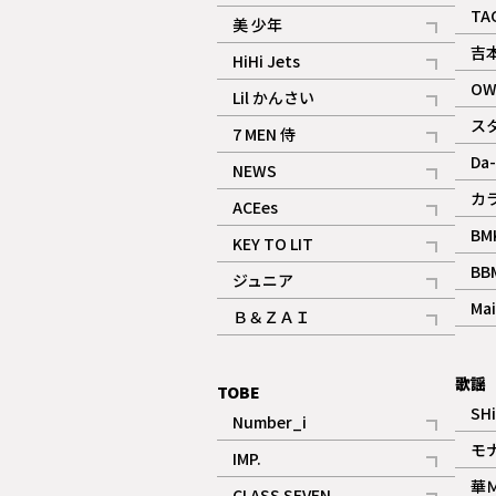
ギャラリー
記事
TA
美 少年
記事
吉
HiHi Jets
記事
OW
Lil かんさい
記事
ス
7 MEN 侍
記事
Da-
NEWS
記事
カ
ACEes
記事
BM
KEY TO LIT
記事
BB
ジュニア
記事
Mai
Ｂ＆ＺＡＩ
記事
歌謡
TOBE
SH
Number_i
記事
モ
IMP.
記事
華
CLASS SEVEN