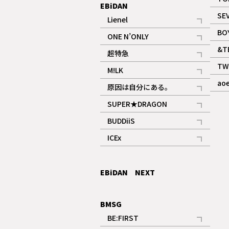
EBiDAN
SE
Lienel
記事
BO
ONE N’ONLY
記事
&T
超特急
記事
TW
M!LK
ギャラリー
記事
ao
原因は自分にある。
記事
SUPER★DRAGON
記事
BUDDiiS
記事
ICEx
記事
EBiDAN NEXT
BMSG
BE:FIRST