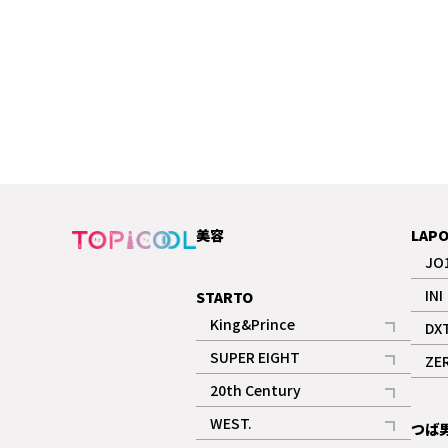
美容
LAP
JO
INI
STARTO
King&Prince
DX
記事
SUPER EIGHT
ZE
記事
20th Century
記事
WEST.
つば
記事