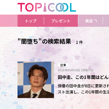
トップ
プレゼント
美容
"闇堕ち"の検索結果
1 件
記事
2026年05月08日
18時07分
田中圭、この1年間はど
ある」
俳優の田中圭が8日に更新され
スト出演し、この1年間の生活について言
の不倫疑惑が報じられた田中
の日暮らしです」と回想。 そこで鈴木氏が「本来はメンタルが図太いじゃないですか。さす