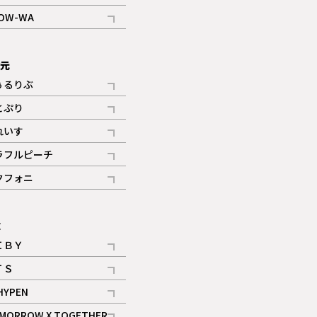
記事
OW-WA
記事
次元
ぅるりぶ
記事
とぷり
記事
れいす
ギャラリー
記事
ラフルピーチ
ギャラリー
記事
クフォニ
記事
E
ＩＢＹ
記事
ＴＳ
記事
HYPEN
記事
MORROW X TOGETHER