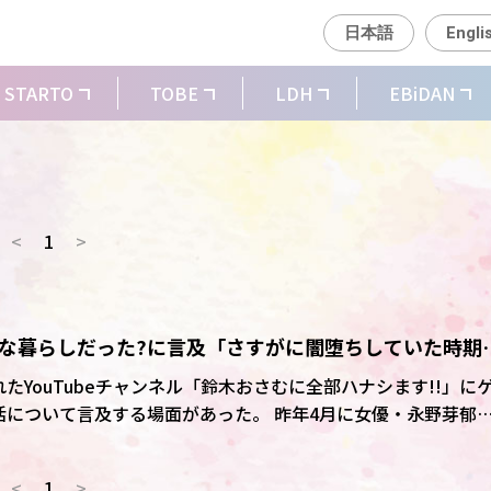
日本語
Engli
STARTO
TOBE
LDH
EBiDAN
<
1
>
んな暮らしだった?に言及「さすがに闇堕ちしていた時期
たYouTubeチャンネル「鈴木おさむに全部ハナシます!!」に
及する場面があった。 昨年4月に女優・永野芽郁と
。「この1年間はどういう生活だった?」と聞かれると「マジで
<
1
>