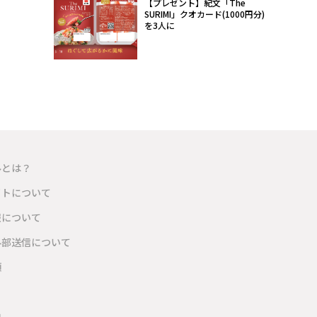
【プレゼント】紀文「The
SURIMI」クオカード(1000円分)
を3人に
ルとは？
イトについて
報について
外部送信について
項
内