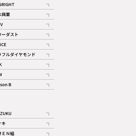
記事
GRIGHT
記事
本興業
記事
V
記事
ターダスト
ギャラリー
記事
iCE
記事
ラフルダイヤモンド
記事
K
記事
M
ギャラリー
記事
son B
ギャラリー
記事
ギャラリー
iZUKU
記事
ナキ
記事
ＭＥＮ組