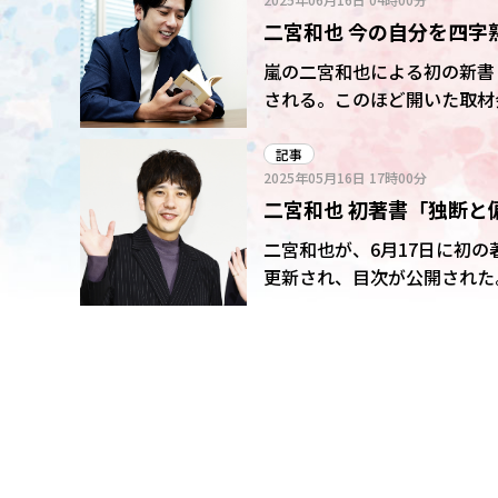
で、明確な理由がなかった」
二宮和也 今の自分を四字
ングで、どこでいつ?というのを話し合っ
書の発売となったが、関連性
嵐の二宮和也による初の新書「
前から制作。「こちらからす
される。このほど開いた取材会の一問一答がこちら。
目線でちゃめっ気たっぷりな二宮節で話した。 新書では
された理由は? 「編集者から“病気になって先が見え始めた中で、あなたの言葉を思い出して励
ることは念頭にある」とした
みに頑張ってこられた。お守りと
記事
についてあまり考えていない
2025年05月16日
17時00分
を四字熟語で表すと? 「我田引水。僕自身が僕にそんなに興味がない。興味を持ってくれる人
「仮に話をしている時に嵐が
二宮和也 初著書「独断と
たちの“こうした方がいいん
してくるかで物事が進む」 ――タイトルについては? 「いただいたタイトルの“百問一答”で読み終
二宮和也が、6月17日に初の
えて、合致してない感じがし
更新され、目次が公開された。 あえて文字だけの表現に挑戦し、40代になった二宮
は偏見に聞こえるかもしれないものも
で考えてきたこと、今考えて
念は? 「嵐に関しては、応援してくださる方々の親が“嵐のコンサートだったら行っていい
式SNSでは「本書は10の
よ”という、その存在が安全
ょうか?」と呼びかけられて
のを提供できたらと常に思っている」 ――仕事に対する思いで変化したこと
責任を持つようになった。依
めて知る。お受けするものもお断り
読んでほしい? 「同世代の方はもちろん、価値観が違う世代の人たちはどう思うのか興味深
い。自分の考えが説教くさく