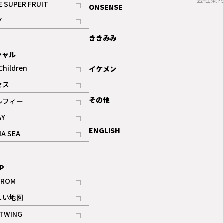
E SUPER FRUIT
ONSENSE
記事
Y
ギャラリー
記事
ききみみ
シャル
Children
イケメン
記事
セス
記事
その他
ルフィー
記事
AY
記事
ENGLISH
NA SEA
記事
P
IROM
記事
しい地図
記事
TWING