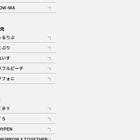
記事
OW-WA
記事
次元
ぅるりぶ
記事
とぷり
記事
れいす
ギャラリー
記事
ラフルピーチ
ギャラリー
記事
クフォニ
記事
E
ＩＢＹ
記事
ＴＳ
記事
HYPEN
記事
MORROW X TOGETHER