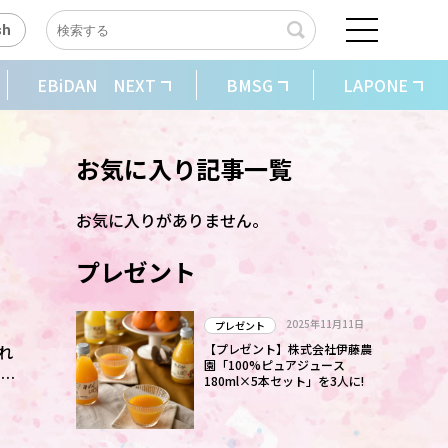
sh
EBiDAN NEXT
BMSG
LAPONE
お気に入り記事一覧
お気に入りがありません。
プレゼント
2025年11月11日
プレゼント
れ
【プレゼント】株式会社伊藤農
園「100%ピュアジュース
180ml×5本セット」を3人に!
い
の