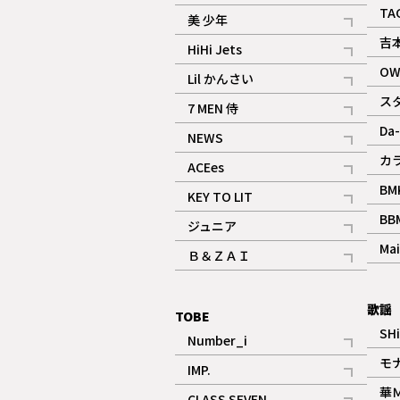
ギャラリー
記事
TA
美 少年
記事
吉
HiHi Jets
記事
OW
Lil かんさい
記事
ス
7 MEN 侍
記事
Da-
NEWS
記事
カ
ACEes
記事
BM
KEY TO LIT
記事
BB
ジュニア
記事
Mai
Ｂ＆ＺＡＩ
記事
歌謡
TOBE
SH
Number_i
記事
モ
IMP.
記事
華
CLASS SEVEN