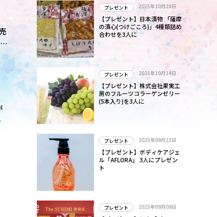
ミ
2025年10月28日
プレゼント
【プレゼント】日本漬物 「薩摩
年
の漬心(つけごころ)」4種類詰め
売
合わせを3人に
の
嵐
2025年10月14日
プレゼント
【プレゼント】株式会社果実工
ト
房のフルーツコラーゲンゼリー
(5本入り)を3人に
が
に
公
2025年09月23日
プレゼント
し
も
【プレゼント】ボディケアジェ
ル「AFLORA」 3人にプレゼン
ト
初
2025年09月09日
プレゼント
よ