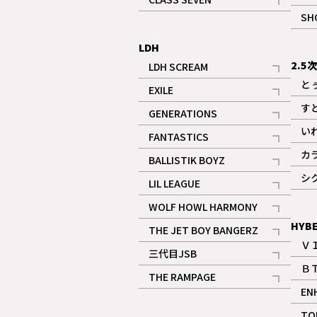
記事
SH
LDH
2.5
LDH SCREAM
記事
と
EXILE
記事
す
GENERATIONS
記事
い
FANTASTICS
記事
カ
BALLISTIK BOYZ
記事
シ
LIL LEAGUE
記事
WOLF HOWL HARMONY
記事
HYB
THE JET BOY BANGERZ
Ｖ
記事
三代目JSB
Ｂ
記事
THE RAMPAGE
EN
記事
ギャラリー
TO