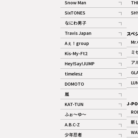
Snow Man
TH
記事
SixTONES
SH
ギャラリー
記事
なにわ男子
ギャラリー
記事
Travis Japan
スペ
記事
Mr.
Aぇ！group
記事
ミ
Kis-My-Ft2
記事
ア
Hey!Say!JUMP
ギャラリー
記事
GL
timelesz
記事
LU
DOMOTO
記事
嵐
記事
J-PO
KAT-TUN
記事
RO
ふぉ～ゆ～
記事
新
A.B.C-Z
記事
WA
少年忍者