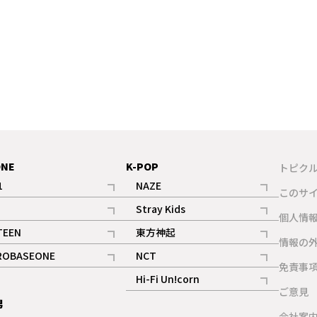
か」
ONE
K-POP
トピク
1
NAZE
このサ
記事
記事
Stray Kids
ギャラリー
個人情
記事
記事
TEEN
東方神起
ギャラリー
情報の
記事
記事
ROBASEONE
NCT
ギャラリー
免責事
記事
記事
Hi-Fi Un!corn
ご意見
記事
男
ギャラリー
会社案