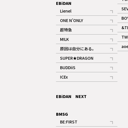
EBiDAN
SE
Lienel
記事
BO
ONE N’ONLY
記事
&T
超特急
記事
TW
M!LK
ギャラリー
記事
ao
原因は自分にある。
記事
SUPER★DRAGON
記事
BUDDiiS
記事
ICEx
記事
EBiDAN NEXT
BMSG
BE:FIRST