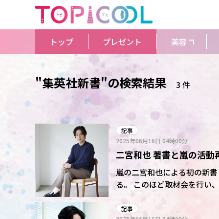
トップ
プレゼント
美容
"集英社新書"の検索結果
3 件
記事
2025年06月16日
04時00分
二宮和也 著書と嵐の活動
嵐の二宮和也による初の新書「
る。 このほど取材会を行い、来春に行うライブツアーをもって活動を終了する嵐について語
った。嵐が動き出したことに
うタイミングで嵐が活動再開
記事
2025年06月16日
04時00分