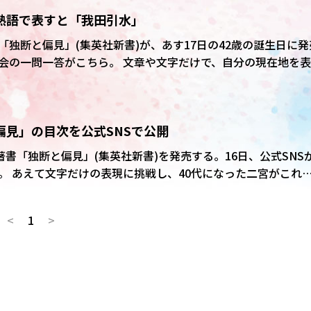
と説明。現状は「みんなと会って、コンサートをどういうタイ
熟語で表すと「我田引水」
ている」と明かした。 発表から1カ月あまりでの新
については否定した。新書は二宮の誕生日の発売を目指して1
独断と偏見」(集英社新書)が、あす17日の42歳の誕生日に発
ると勝手に嵐が再開したのでびっくりした」と、“新書サイド”
 ――文章や文字だけで、自分の現在地を表現
、昨年12月の時点で「嵐の二宮であ
上で「止まっているものにあまり執着がない」「今この瞬間は
して一冊にしたい”と話があったことがきっかけ」 ――今の自分
」と発言している。独立やジャニー氏などに関する発言も含め
再開していても同じことは言っていたと思う」とした。
偏見」の目次を公式SNSで公開
じゃないか”っていうアドバイスを聞いた時に、(自分に)フィッ
著書「独断と偏見」(集英社新書)を発売する。16日、公式SNS
た。“独断と偏見”になり、非常に読みやすくなった。世の中的
がこれま
直さず、自分の言葉として載せた」 ――アイドルの概念、信
いることをさまざまなテーマで縦横無尽に語った一冊。9日、
四字熟語で構成されています。さて、どんな四字熟語が登場するで
だし安心だし、応援している子供が楽しそうにしているという
<
1
>
いた。
は? 「ここ数年でより
頼された全てを見るので、断るのが仕事の一つだと42歳にして
するものも平等に時間を費やして向き合う」 ――どんな人に
見えるのか、あんただからできると思われるのか。まだまだひ