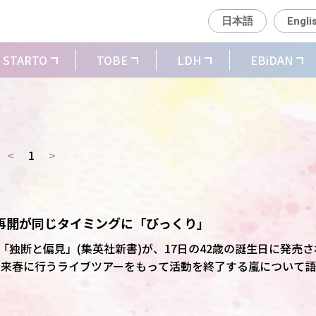
日本語
Engli
STARTO
TOBE
LDH
EBiDAN
<
1
>
再開が同じタイミングに「びっくり」
独断と偏見」(集英社新書)が、17日の42歳の誕生日に発売さ
「僕自身も今考えても、“なぜこのタイミングなんだろう”って
している。もうやるか、みたいな感じで集まって再会している