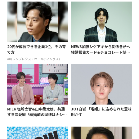
白 後遺症も語る
20代が成長できる企業1位。その育
NEWS加藤シゲアキから関係各所へ
て方
結婚報告カード&チョコレート詰め
合わせ、小説家らしく哲学者の名言
AD(シンプレクス・ホールディングス)
も添えて
M!LK 塩崎太智&山中柔太朗、共通
JO1白岩 「瑠姫」に込められた意味
する恋愛観「結婚前の同棲はナシ」
明かす
と明かすも最後は決意がグラグラ?