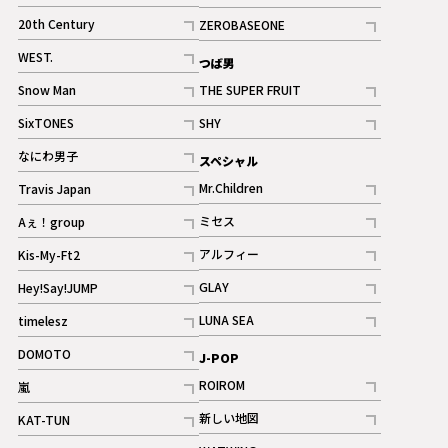
ギャラリー
記事
記事
20th Century
ZEROBASEONE
ギャラリー
記事
記事
WEST.
つば男
記事
Snow Man
THE SUPER FRUIT
記事
記事
SixTONES
SHY
ギャラリー
ギャラリー
記事
記事
なにわ男子
スペシャル
ギャラリー
記事
Mr.Children
Travis Japan
記事
記事
ミセス
Aぇ！group
記事
記事
アルフィー
Kis-My-Ft2
記事
記事
GLAY
Hey!Say!JUMP
ギャラリー
記事
記事
LUNA SEA
timelesz
記事
記事
DOMOTO
J-POP
記事
ROIROM
嵐
記事
記事
新しい地図
KAT-TUN
記事
記事