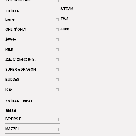
記事
記事
&TEAM
EBiDAN
ギャラリー
記事
TWS
Lienel
ギャラリー
記事
記事
aoen
ONE N’ONLY
記事
記事
超特急
記事
M!LK
ギャラリー
記事
原因は自分にある。
記事
SUPER★DRAGON
記事
BUDDiiS
記事
ICEx
記事
EBiDAN NEXT
BMSG
BE:FIRST
記事
MAZZEL
ギャラリー
記事