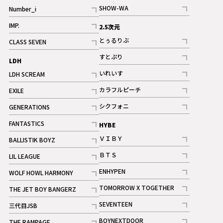
記事
SHOW-WA
Number_i
記事
記事
IMP.
2.5次元
記事
とぅるりぶ
CLASS SEVEN
記事
記事
すとぷり
LDH
記事
いれいす
LDH SCREAM
ギャラリー
記事
記事
カラフルピーチ
EXILE
ギャラリー
記事
記事
シクフォニ
GENERATIONS
記事
記事
FANTASTICS
HYBE
記事
ＶＩＢＹ
BALLISTIK BOYZ
記事
記事
ＢＴＳ
LIL LEAGUE
記事
記事
ENHYPEN
WOLF HOWL HARMONY
記事
記事
TOMORROW X TOGETHER
THE JET BOY BANGERZ
記事
記事
SEVENTEEN
三代目JSB
ギャラリー
記事
記事
BOYNEXTDOOR
THE RAMPAGE