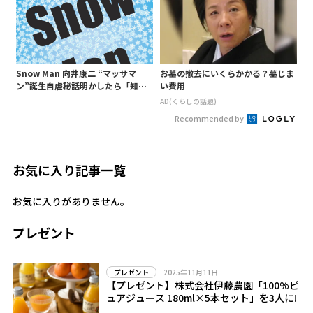
Snow Man 向井康二 “マッサマ
お墓の撤去にいくらかかる？墓じま
ン”誕生自虐秘話明かしたら「知ら
い費用
ないようじゃ無理か」というあ
AD(くらしの話題)
の“○○構文”が…
Recommended by
お気に入り記事一覧
お気に入りがありません。
プレゼント
2025年11月11日
プレゼント
【プレゼント】株式会社伊藤農園「100%ピ
ュアジュース 180ml×5本セット」を3人に!