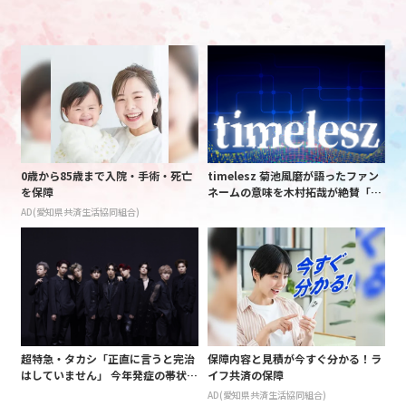
0歳から85歳まで入院・手術・死亡
timelesz 菊池風磨が語ったファン
を保障
ネームの意味を木村拓哉が絶賛「考
えてるな」「素敵だと思います」
AD(愛知県共済生活協同組合)
超特急・タカシ「正直に言うと完治
保障内容と見積が今すぐ分かる！ラ
はしていません」 今年発症の帯状疱
イフ共済の保障
疹(ほうしん)の症状について本心告
AD(愛知県共済生活協同組合)