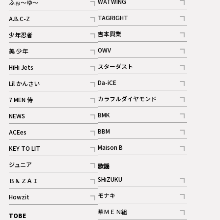
WATWING
ふぉ～ゆ～
記事
記事
TAGRIGHT
A.B.C-Z
記事
記事
吉本興業
少年忍者
ギャラリー
記事
記事
OWV
美 少年
記事
記事
スターダスト
HiHi Jets
ギャラリー
記事
記事
Da-iCE
Lil かんさい
記事
記事
カラフルダイヤモンド
7 MEN 侍
記事
記事
BMK
NEWS
記事
記事
BBM
ACEes
ギャラリー
記事
記事
Maison B
KEY TO LIT
ギャラリー
記事
記事
ジュニア
歌謡
ギャラリー
記事
SHiZUKU
Ｂ＆ＺＡＩ
記事
記事
モナキ
Howzit
記事
記事
華ＭＥＮ組
TOBE