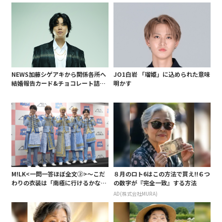
NEWS加藤シゲアキから関係各所へ
JO1白岩 「瑠姫」に込められた意味
結婚報告カード&チョコレート詰め
明かす
合わせ、小説家らしく哲学者の名言
も添えて
M!LK<一問一答ほぼ全文②>～こだ
８月のロト6はこの方法で買え!!６つ
わりの衣装は「南極に行けるかなと
の数字が『完全一致』する方法
いうくらい厚着」～
AD(株式会社MURA)