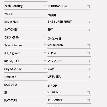
ギャラリー
記事
記事
20th Century
ZEROBASEONE
ギャラリー
記事
記事
WEST.
つば男
記事
Snow Man
THE SUPER FRUIT
記事
記事
SixTONES
SHY
ギャラリー
ギャラリー
記事
記事
なにわ男子
スペシャル
ギャラリー
記事
Mr.Children
Travis Japan
記事
記事
ミセス
Aぇ！group
記事
記事
アルフィー
Kis-My-Ft2
記事
記事
GLAY
Hey!Say!JUMP
ギャラリー
記事
記事
LUNA SEA
timelesz
記事
記事
DOMOTO
J-POP
記事
ROIROM
嵐
記事
記事
新しい地図
KAT-TUN
記事
記事