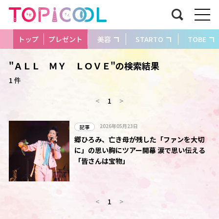
トップ
プレゼント
美容
STARTO
TOBE
"ＡＬＬ ＭＹ ＬＯＶＥ"の検索結果
1 件
<
1
>
2026年05月23日
記事
郷ひろみ、亡き母が残した「ファンを大切
に」の思い胸にツアー開幕 涙で思い伝える
「皆さんは宝物」
<
1
>