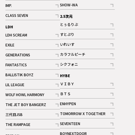
記事
記事
SHOW-WA
IMP.
記事
記事
CLASS SEVEN
2.5次元
記事
とぅるりぶ
LDH
記事
すとぷり
LDH SCREAM
記事
記事
いれいす
EXILE
ギャラリー
記事
記事
カラフルピーチ
GENERATIONS
ギャラリー
記事
記事
シクフォニ
FANTASTICS
記事
記事
BALLISTIK BOYZ
HYBE
記事
ＶＩＢＹ
LIL LEAGUE
記事
記事
ＢＴＳ
WOLF HOWL HARMONY
記事
記事
ENHYPEN
THE JET BOY BANGERZ
記事
記事
TOMORROW X TOGETHER
三代目JSB
記事
記事
SEVENTEEN
THE RAMPAGE
ギャラリー
記事
記事
BOYNEXTDOOR