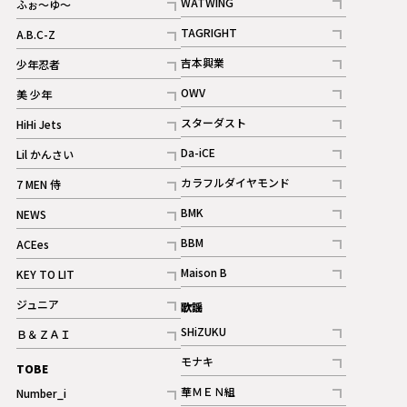
WATWING
ふぉ～ゆ～
記事
記事
TAGRIGHT
A.B.C-Z
記事
記事
吉本興業
少年忍者
ギャラリー
記事
記事
OWV
美 少年
記事
記事
スターダスト
HiHi Jets
ギャラリー
記事
記事
Da-iCE
Lil かんさい
記事
記事
カラフルダイヤモンド
7 MEN 侍
記事
記事
BMK
NEWS
記事
記事
BBM
ACEes
ギャラリー
記事
記事
Maison B
KEY TO LIT
ギャラリー
記事
記事
ジュニア
歌謡
ギャラリー
記事
SHiZUKU
Ｂ＆ＺＡＩ
記事
記事
モナキ
TOBE
記事
華ＭＥＮ組
Number_i