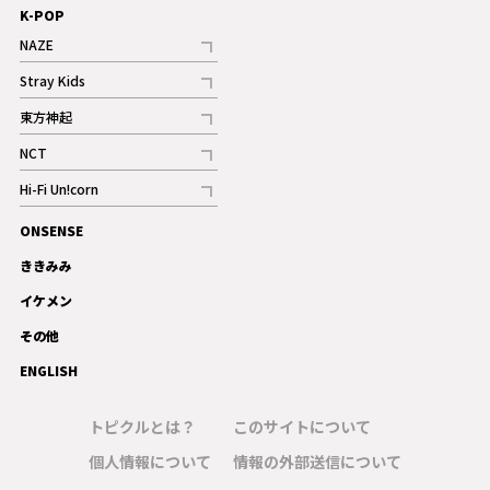
K-POP
NAZE
記事
Stray Kids
記事
東方神起
記事
NCT
記事
Hi-Fi Un!corn
記事
ONSENSE
ギャラリー
ききみみ
イケメン
その他
ENGLISH
トピクルとは？
このサイトについて
個人情報について
情報の外部送信について