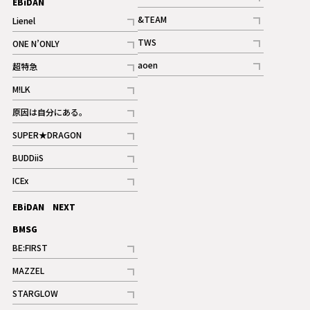
EBiDAN
ギャラリー
記事
&TEAM
Lienel
記事
記事
TWS
ONE N’ONLY
ギャラリー
記事
記事
aoen
超特急
記事
記事
M!LK
ギャラリー
記事
原因は自分にある。
記事
SUPER★DRAGON
記事
BUDDiiS
記事
ICEx
記事
EBiDAN NEXT
BMSG
BE:FIRST
記事
MAZZEL
ギャラリー
記事
STARGLOW
ギャラリー
記事