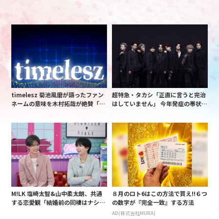
timelesz 菊池風磨が語ったファン
超特急・タカシ「正直に言うと完治
ネームの意味を木村拓哉が絶賛「考
はしていません」 今年発症の帯状疱
えてるな」「素敵だと思います」
疹(ほうしん)の症状について本心告
白 後遺症も語る
M!LK 塩崎太智&山中柔太朗、共通
８月のロト6はこの方法で買え!!６つ
する恋愛観「結婚前の同棲はナシ」
の数字が『完全一致』する方法
と明かすも最後は決意がグラグラ?
AD(株式会社MURA)