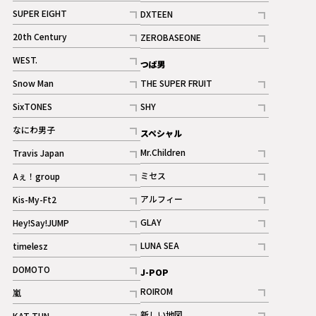
記事
記事
SUPER EIGHT
DXTEEN
ギャラリー
記事
記事
20th Century
ZEROBASEONE
ギャラリー
記事
記事
WEST.
つば男
記事
Snow Man
THE SUPER FRUIT
記事
記事
SixTONES
SHY
ギャラリー
ギャラリー
記事
記事
なにわ男子
スペシャル
ギャラリー
記事
Mr.Children
Travis Japan
記事
記事
ミセス
Aぇ！group
記事
記事
アルフィー
Kis-My-Ft2
記事
記事
GLAY
Hey!Say!JUMP
ギャラリー
記事
記事
LUNA SEA
timelesz
記事
記事
DOMOTO
J-POP
記事
ROIROM
嵐
記事
記事
新しい地図
KAT-TUN