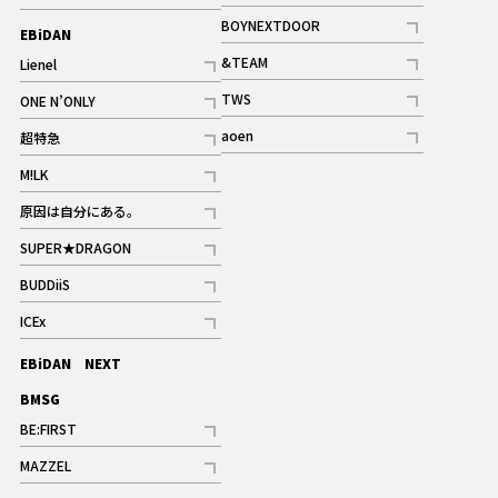
ギャラリー
記事
記事
BOYNEXTDOOR
EBiDAN
ギャラリー
記事
&TEAM
Lienel
記事
記事
TWS
ONE N’ONLY
ギャラリー
記事
記事
aoen
超特急
記事
記事
M!LK
ギャラリー
記事
原因は自分にある。
記事
SUPER★DRAGON
記事
BUDDiiS
記事
ICEx
記事
EBiDAN NEXT
BMSG
BE:FIRST
記事
MAZZEL
ギャラリー
記事