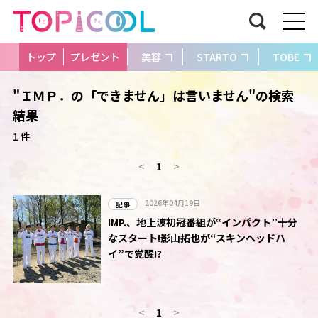
トップ
プレゼント
美容
STARTO
TOBE
"ＩＭＰ．の「できません」は言いません"の検索
結果
1 件
<
1
>
2026年04月19日
記事
IMP.、地上波初冠番組が“インパクト”十分
なスタート!影山拓也が“スキンヘッドハ
イ”で覚醒!?
<
1
>