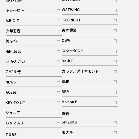
記事
記事
WATWING
ふぉ～ゆ～
記事
記事
TAGRIGHT
A.B.C-Z
記事
記事
吉本興業
少年忍者
ギャラリー
記事
記事
OWV
美 少年
記事
記事
スターダスト
HiHi Jets
ギャラリー
記事
記事
Da-iCE
Lil かんさい
記事
記事
カラフルダイヤモンド
7 MEN 侍
記事
記事
BMK
NEWS
記事
記事
BBM
ACEes
ギャラリー
記事
記事
Maison B
KEY TO LIT
ギャラリー
記事
記事
ジュニア
歌謡
ギャラリー
記事
SHiZUKU
Ｂ＆ＺＡＩ
記事
記事
モナキ
TOBE
記事