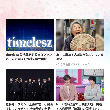
timelesz 菊池風磨が語ったファン
宝くじ当たる人だけが気づいている
ネームの意味を木村拓哉が絶賛「考
違い
えてるな」「素敵だと思います」
AD(合同会社デジタルファーム )
超特急・タカシ「正直に言うと完治
M!LK 塩崎太智&山中柔太朗、共通
はしていません」 今年発症の帯状疱
する恋愛観「結婚前の同棲はナシ」