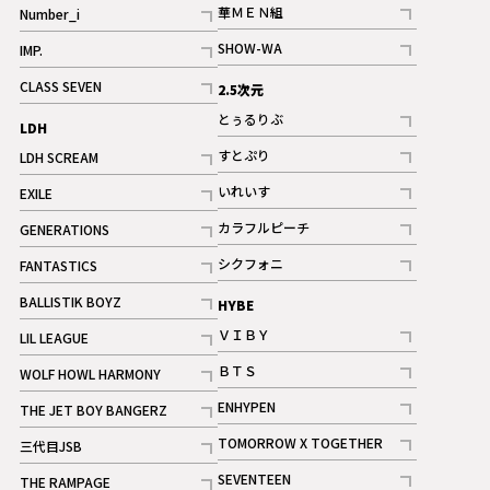
華ＭＥＮ組
Number_i
記事
記事
SHOW-WA
IMP.
記事
記事
CLASS SEVEN
2.5次元
記事
とぅるりぶ
LDH
記事
すとぷり
LDH SCREAM
記事
記事
いれいす
EXILE
ギャラリー
記事
記事
カラフルピーチ
GENERATIONS
ギャラリー
記事
記事
シクフォニ
FANTASTICS
記事
記事
BALLISTIK BOYZ
HYBE
記事
ＶＩＢＹ
LIL LEAGUE
記事
記事
ＢＴＳ
WOLF HOWL HARMONY
記事
記事
ENHYPEN
THE JET BOY BANGERZ
記事
記事
TOMORROW X TOGETHER
三代目JSB
記事
記事
SEVENTEEN
THE RAMPAGE