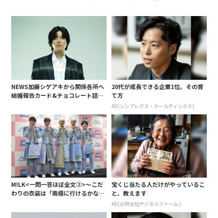
疹(ほうしん)の症状について本心告
と明かすも最後は決意がグラグラ?
白 後遺症も語る
NEWS加藤シゲアキから関係各所へ
20代が成長できる企業1位。その育
結婚報告カード&チョコレート詰め
て方
合わせ、小説家らしく哲学者の名言
AD(シンプレクス・ホールディングス)
も添えて
M!LK<一問一答ほぼ全文②>～こだ
宝くじ当たる人だけがやっているこ
わりの衣装は「南極に行けるかなと
と、教えます
いうくらい厚着」～
AD(合同会社デジタルファーム )