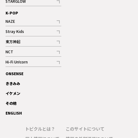
STARGLOW
ギャラリー
記事
K-POP
NAZE
記事
Stray Kids
記事
東方神起
記事
NCT
記事
Hi-Fi Un!corn
記事
ONSENSE
ギャラリー
ききみみ
イケメン
その他
ENGLISH
トピクルとは？
このサイトについて