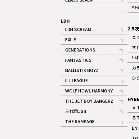
記事
SH
LDH
2.5
LDH SCREAM
記事
と
EXILE
記事
す
GENERATIONS
記事
い
FANTASTICS
記事
カ
BALLISTIK BOYZ
記事
シ
LIL LEAGUE
記事
WOLF HOWL HARMONY
記事
HYB
THE JET BOY BANGERZ
Ｖ
記事
三代目JSB
Ｂ
記事
THE RAMPAGE
EN
記事
ギャラリー
TO