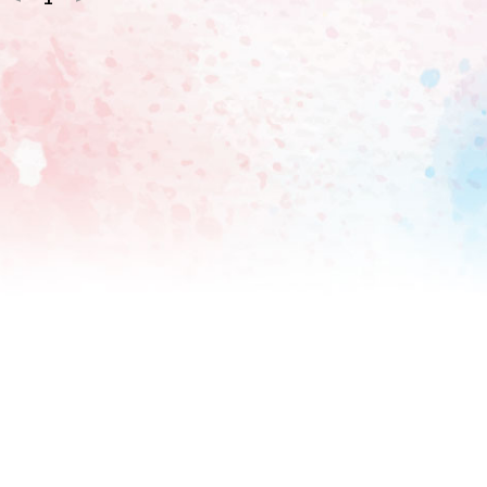
さらに、音楽作品のDVDとBDを合計した「週間ミュージック
いても合計売上4.3万枚で首位に立ち、ソロとして自身初となる