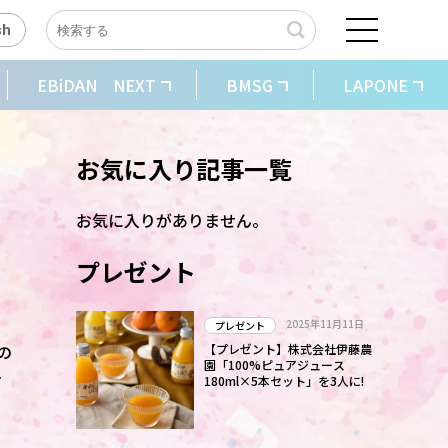
sh
EBiDAN NEXT
BMSG
LAPONE
お気に入り記事一覧
お気に入りがありません。
プレゼント
2025年11月11日
プレゼント
の
【プレゼント】株式会社伊藤農
園「100%ピュアジュース
怒
180ml×5本セット」を3人に!
」