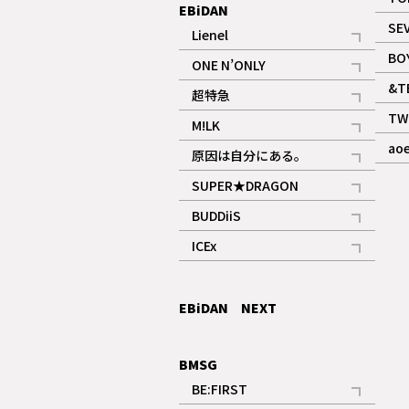
EBiDAN
SE
Lienel
記事
BO
ONE N’ONLY
記事
&T
超特急
記事
TW
M!LK
ギャラリー
記事
ao
原因は自分にある。
記事
SUPER★DRAGON
記事
BUDDiiS
記事
ICEx
記事
EBiDAN NEXT
BMSG
BE:FIRST