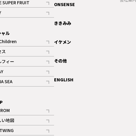
E SUPER FRUIT
ONSENSE
記事
Y
ギャラリー
記事
ききみみ
シャル
Children
イケメン
記事
セス
記事
その他
ルフィー
記事
AY
記事
ENGLISH
NA SEA
記事
P
IROM
記事
しい地図
記事
TWING