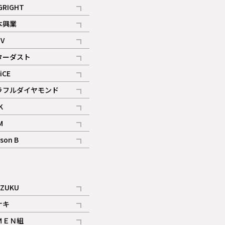
記事
GRIGHT
記事
本興業
記事
V
記事
ターダスト
ギャラリー
記事
iCE
記事
ラフルダイヤモンド
記事
K
記事
M
ギャラリー
記事
son B
ギャラリー
記事
ギャラリー
iZUKU
記事
ナキ
記事
ＭＥＮ組