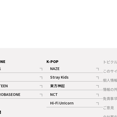
ONE
K-POP
トピク
1
NAZE
このサ
記事
記事
Stray Kids
ギャラリー
個人情
記事
記事
TEEN
東方神起
ギャラリー
情報の
記事
記事
ROBASEONE
NCT
ギャラリー
免責事
記事
記事
Hi-Fi Un!corn
ご意見
記事
男
ギャラリー
会社案