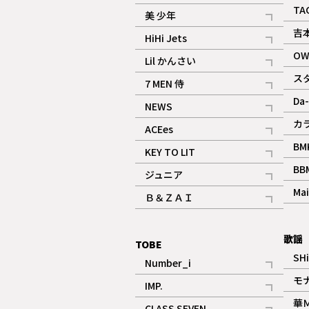
ギャラリー
記事
TA
美 少年
記事
吉
HiHi Jets
記事
OW
Lil かんさい
記事
ス
7 MEN 侍
記事
Da-
NEWS
記事
カ
ACEes
記事
BM
KEY TO LIT
記事
BB
ジュニア
記事
Mai
Ｂ＆ＺＡＩ
記事
歌謡
TOBE
SH
Number_i
記事
モ
IMP.
記事
華
CLASS SEVEN