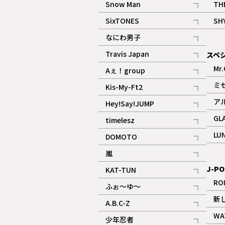
Snow Man
TH
記事
SixTONES
SH
ギャラリー
記事
なにわ男子
ギャラリー
記事
Travis Japan
スペ
記事
Mr.
Aぇ！group
記事
ミ
Kis-My-Ft2
記事
ア
Hey!Say!JUMP
ギャラリー
記事
GL
timelesz
記事
LU
DOMOTO
記事
嵐
記事
J-PO
KAT-TUN
記事
RO
ふぉ～ゆ～
記事
新
A.B.C-Z
記事
WA
少年忍者