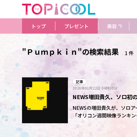
トップ
プレゼント
美容
"Ｐｕｍｐｋｉｎ"の検索結果
1 件
記事
2026年01月22日
04時00分
NEWS増田貴久、ソロ初
NEWSの増田貴久が、ソロ
「オリコン週間映像ランキング
哀楽」が3部門同時1位を獲得したことが明らかと
万枚、Blu-ray Disc(