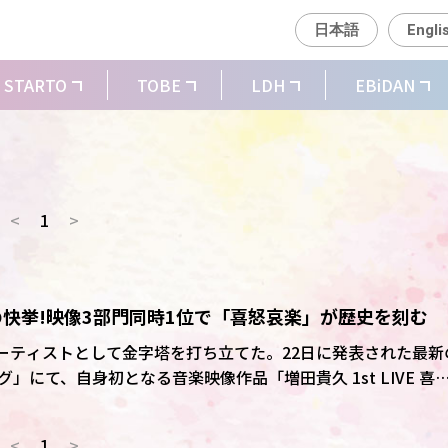
日本語
Engli
STARTO
TOBE
LDH
EBiDAN
<
1
>
の快挙!映像3部門同時1位で「喜怒哀楽」が歴史を刻む
アーティストとして金字塔を打ち立てた。22日に発表された最新
」にて、自身初となる音楽映像作品「増田貴久 1st LIVE 喜
なった。 本作は、初週売上としてDVDが1.2
BD)が3.1万枚を記録し「週間DVDランキング」と「週間BDランキング
<
1
>