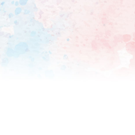
の両方で初登場1位を独占。
DVD・BDランキング」にお
像3部門制覇を成し遂げた。