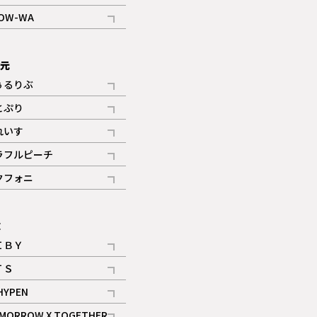
記事
OW-WA
記事
次元
ぅるりぶ
記事
とぷり
記事
れいす
ギャラリー
記事
ラフルピーチ
ギャラリー
記事
クフォニ
記事
E
ＩＢＹ
記事
ＴＳ
記事
HYPEN
記事
MORROW X TOGETHER