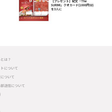
【プレゼント】紀文「The
SURIMI」クオカード(1000円分)
を3人に
ルとは？
イトについて
報について
外部送信について
項
内