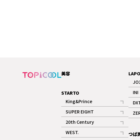
美容
LAP
JO
INI
STARTO
King&Prince
DX
記事
SUPER EIGHT
ZE
記事
20th Century
記事
WEST.
つば
記事