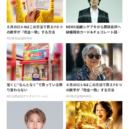
８月のロト6はこの方法で買え!!６つ
NEWS加藤シゲアキから関係各所へ
の数字が『完全一致』する方法
結婚報告カード&チョコレート詰め
合わせ、小説家らしく哲学者の名言
AD(株式会社MURA)
も添えて
宝くじ“なんとなく”で買っている限
８月のロト6はこの方法で買え!!６つ
り変わらない
の数字が『完全一致』する方法
AD(合同会社デジタルファーム )
AD(株式会社MURA)