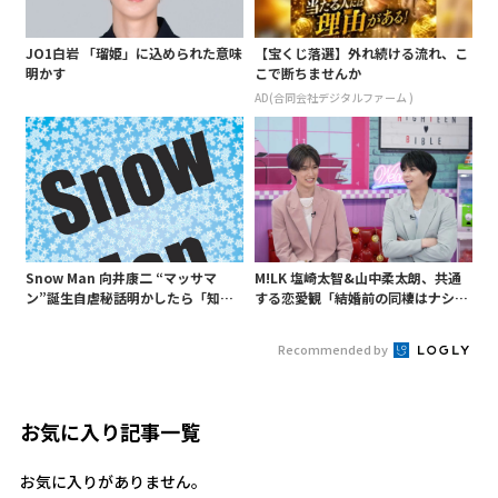
JO1白岩 「瑠姫」に込められた意味
【宝くじ落選】外れ続ける流れ、こ
明かす
こで断ちませんか
AD(合同会社デジタルファーム )
Snow Man 向井康二 “マッサマ
M!LK 塩崎太智&山中柔太朗、共通
ン”誕生自虐秘話明かしたら「知ら
する恋愛観「結婚前の同棲はナシ」
ないようじゃ無理か」というあ
と明かすも最後は決意がグラグラ?
の“○○構文”が…
Recommended by
お気に入り記事一覧
お気に入りがありません。