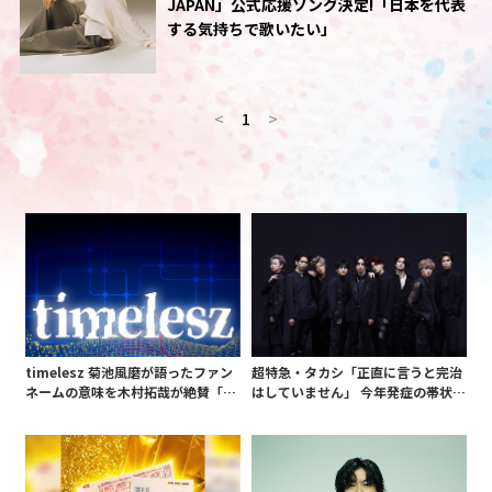
JAPAN」公式応援ソング決定!「日本を代表
する気持ちで歌いたい」
<
1
>
timelesz 菊池風磨が語ったファン
超特急・タカシ「正直に言うと完治
ネームの意味を木村拓哉が絶賛「考
はしていません」 今年発症の帯状疱
えてるな」「素敵だと思います」
疹(ほうしん)の症状について本心告
白 後遺症も語る