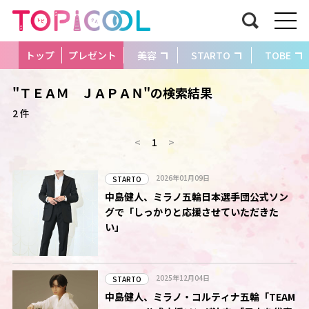
トップ
プレゼント
美容
STARTO
TOBE
"ＴＥＡＭ ＪＡＰＡＮ"の検索結果
2 件
<
1
>
2026年01月09日
STARTO
中島健人、ミラノ五輪日本選手団公式ソン
グで「しっかりと応援させていただきた
い」
2025年12月04日
STARTO
中島健人、ミラノ・コルティナ五輪「TEAM