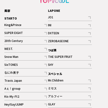
美容
LAPONE
JO1
STARTO
記事
King&Prince
INI
ギャラリー
記事
記事
SUPER EIGHT
DXTEEN
ギャラリー
記事
記事
20th Century
ZEROBASEONE
ギャラリー
記事
記事
WEST.
つば男
記事
Snow Man
THE SUPER FRUIT
記事
記事
SixTONES
SHY
ギャラリー
ギャラリー
記事
記事
なにわ男子
スペシャル
ギャラリー
記事
Mr.Children
Travis Japan
記事
記事
ミセス
Aぇ！group
記事
記事
アルフィー
Kis-My-Ft2
記事
記事
GLAY
Hey!Say!JUMP
ギャラリー