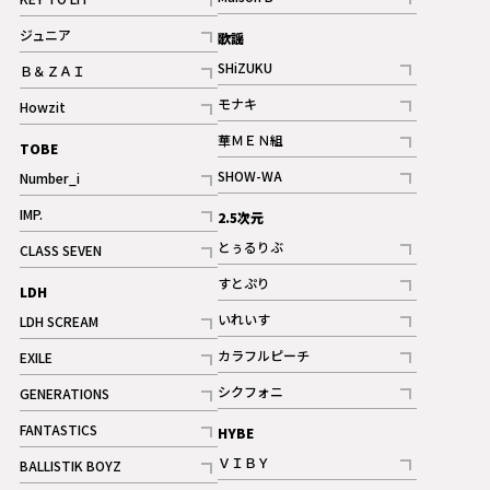
ギャラリー
記事
記事
ジュニア
歌謡
ギャラリー
記事
SHiZUKU
Ｂ＆ＺＡＩ
記事
記事
モナキ
Howzit
記事
記事
華ＭＥＮ組
TOBE
記事
SHOW-WA
Number_i
記事
記事
IMP.
2.5次元
記事
とぅるりぶ
CLASS SEVEN
記事
記事
すとぷり
LDH
記事
いれいす
LDH SCREAM
ギャラリー
記事
記事
カラフルピーチ
EXILE
ギャラリー
記事
記事
シクフォニ
GENERATIONS
記事
記事
FANTASTICS
HYBE
記事
ＶＩＢＹ
BALLISTIK BOYZ
記事
記事