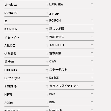
記事
記事
LUNA SEA
timelesz
記事
記事
DOMOTO
J-POP
記事
ROIROM
嵐
記事
記事
新しい地図
KAT-TUN
記事
記事
WATWING
ふぉ～ゆ～
記事
記事
TAGRIGHT
A.B.C-Z
記事
記事
吉本興業
少年忍者
ギャラリー
記事
記事
OWV
美 少年
記事
記事
スターダスト
HiHi Jets
ギャラリー
記事
記事
Da-iCE
Lil かんさい
記事
記事
カラフルダイヤモンド
7 MEN 侍
記事
記事
BMK
NEWS
記事
記事
BBM
ACEes
ギャラリー
記事
記事
Maison B
KEY TO LIT