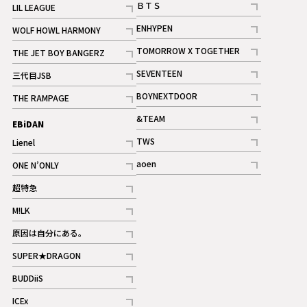
ＢＴＳ
LIL LEAGUE
記事
記事
ENHYPEN
WOLF HOWL HARMONY
記事
記事
TOMORROW X TOGETHER
THE JET BOY BANGERZ
記事
記事
SEVENTEEN
三代目JSB
ギャラリー
記事
記事
BOYNEXTDOOR
THE RAMPAGE
記事
記事
&TEAM
EBiDAN
ギャラリー
記事
TWS
Lienel
ギャラリー
記事
記事
aoen
ONE N’ONLY
記事
記事
超特急
記事
M!LK
ギャラリー
記事
原因は自分にある。
記事
SUPER★DRAGON
記事
BUDDiiS
記事
ICEx