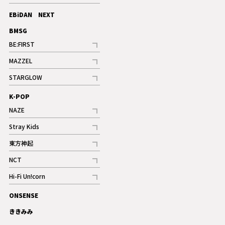
記事
EBiDAN NEXT
BMSG
BE:FIRST
記事
MAZZEL
ギャラリー
記事
STARGLOW
ギャラリー
記事
K-POP
NAZE
記事
Stray Kids
記事
東方神起
記事
NCT
記事
Hi-Fi Un!corn
記事
ONSENSE
ギャラリー
ききみみ