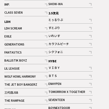
記事
記事
SHOW-WA
IMP.
記事
記事
CLASS SEVEN
2.5次元
記事
とぅるりぶ
LDH
記事
すとぷり
LDH SCREAM
記事
記事
いれいす
EXILE
ギャラリー
記事
記事
カラフルピーチ
GENERATIONS
ギャラリー
記事
記事
シクフォニ
FANTASTICS
記事
記事
BALLISTIK BOYZ
HYBE
記事
ＶＩＢＹ
LIL LEAGUE
記事
記事
ＢＴＳ
WOLF HOWL HARMONY
記事
記事
ENHYPEN
THE JET BOY BANGERZ
記事
記事
TOMORROW X TOGETHER
三代目JSB
記事
記事
SEVENTEEN
THE RAMPAGE
ギャラリー
記事
記事
BOYNEXTDOOR