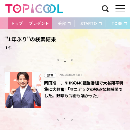
トップ
プレゼント
美容
STARTO
TOBE
"1年ぶり"の検索結果
1 件
<
1
>
2025年06月23日
記事
岡田准一、NHKのMC担当番組で大谷翔平特
集に大興奮!「マニアックの極みなお時間で
した。野球も武術も凄かった」
<
1
>