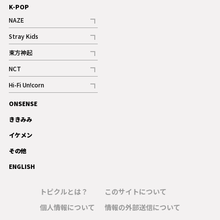
K-POP
NAZE
記事
Stray Kids
記事
東方神起
記事
NCT
記事
Hi-Fi Un!corn
記事
ONSENSE
ギャラリー
ききみみ
イケメン
その他
ENGLISH
トピクルとは？
このサイトについて
個人情報について
情報の外部送信について