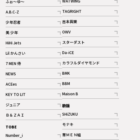
WATWING
ふぉ～ゆ～
記事
記事
TAGRIGHT
A.B.C-Z
記事
記事
吉本興業
少年忍者
ギャラリー
記事
記事
OWV
美 少年
記事
記事
スターダスト
HiHi Jets
ギャラリー
記事
記事
Da-iCE
Lil かんさい
記事
記事
カラフルダイヤモンド
7 MEN 侍
記事
記事
BMK
NEWS
記事
記事
BBM
ACEes
ギャラリー
記事
記事
Maison B
KEY TO LIT
ギャラリー
記事
記事
ジュニア
歌謡
ギャラリー
記事
SHiZUKU
Ｂ＆ＺＡＩ
記事
記事
モナキ
TOBE
記事
華ＭＥＮ組
Number_i