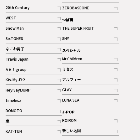
ギャラリー
記事
記事
20th Century
ZEROBASEONE
ギャラリー
記事
記事
WEST.
つば男
記事
Snow Man
THE SUPER FRUIT
記事
記事
SixTONES
SHY
ギャラリー
ギャラリー
記事
記事
なにわ男子
スペシャル
ギャラリー
記事
Mr.Children
Travis Japan
記事
記事
ミセス
Aぇ！group
記事
記事
アルフィー
Kis-My-Ft2
記事
記事
GLAY
Hey!Say!JUMP
ギャラリー
記事
記事
LUNA SEA
timelesz
記事
記事
DOMOTO
J-POP
記事
ROIROM
嵐
記事
記事
新しい地図
KAT-TUN
記事
記事