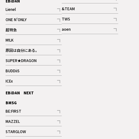
EBiDAN
ギャラリー
記事
&TEAM
Lienel
記事
記事
TWS
ONE N’ONLY
ギャラリー
記事
記事
aoen
超特急
記事
記事
M!LK
ギャラリー
記事
原因は自分にある。
記事
SUPER★DRAGON
記事
BUDDiiS
記事
ICEx
記事
EBiDAN NEXT
BMSG
BE:FIRST
記事
MAZZEL
ギャラリー
記事
STARGLOW
ギャラリー
記事