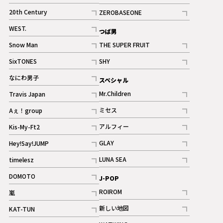
ギャラリー
記事
記事
20th Century
ZEROBASEONE
ギャラリー
記事
記事
WEST.
つば男
記事
Snow Man
THE SUPER FRUIT
記事
記事
SixTONES
SHY
ギャラリー
ギャラリー
記事
記事
なにわ男子
スペシャル
ギャラリー
記事
Mr.Children
Travis Japan
記事
記事
ミセス
Aぇ！group
記事
記事
アルフィー
Kis-My-Ft2
記事
記事
GLAY
Hey!Say!JUMP
ギャラリー
記事
記事
LUNA SEA
timelesz
記事
記事
DOMOTO
J-POP
記事
ROIROM
嵐
記事
記事
新しい地図
KAT-TUN
記事
記事