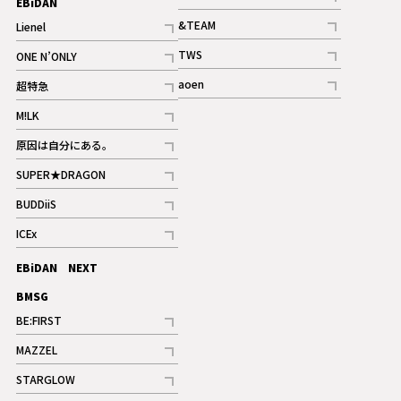
EBiDAN
ギャラリー
記事
&TEAM
Lienel
記事
記事
TWS
ONE N’ONLY
ギャラリー
記事
記事
aoen
超特急
記事
記事
M!LK
ギャラリー
記事
原因は自分にある。
記事
SUPER★DRAGON
記事
BUDDiiS
記事
ICEx
記事
EBiDAN NEXT
BMSG
BE:FIRST
記事
MAZZEL
ギャラリー
記事
STARGLOW
ギャラリー
記事