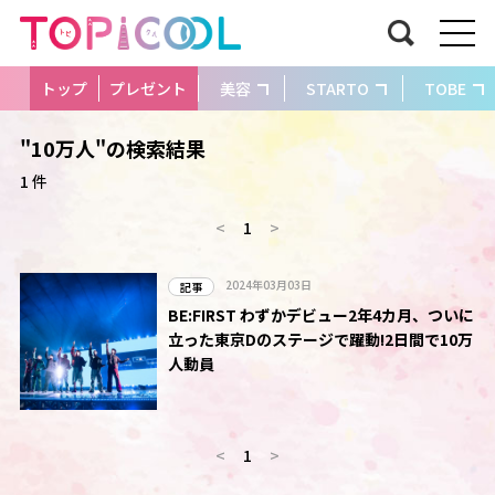
トップ
プレゼント
美容
STARTO
TOBE
"10万人"の検索結果
1 件
<
1
>
2024年03月03日
記事
BE:FIRST わずかデビュー2年4カ月、ついに
立った東京Dのステージで躍動!2日間で10万
人動員
<
1
>