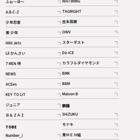
WATWING
ふぉ～ゆ～
記事
記事
TAGRIGHT
A.B.C-Z
記事
記事
吉本興業
少年忍者
ギャラリー
記事
記事
OWV
美 少年
記事
記事
スターダスト
HiHi Jets
ギャラリー
記事
記事
Da-iCE
Lil かんさい
記事
記事
カラフルダイヤモンド
7 MEN 侍
記事
記事
BMK
NEWS
記事
記事
BBM
ACEes
ギャラリー
記事
記事
Maison B
KEY TO LIT
ギャラリー
記事
記事
ジュニア
歌謡
ギャラリー
記事
SHiZUKU
Ｂ＆ＺＡＩ
記事
記事
モナキ
TOBE
記事
華ＭＥＮ組
Number_i