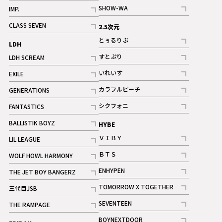
記事
記事
SHOW-WA
IMP.
記事
記事
CLASS SEVEN
2.5次元
記事
とぅるりぶ
LDH
記事
すとぷり
LDH SCREAM
記事
記事
いれいす
EXILE
ギャラリー
記事
記事
カラフルピーチ
GENERATIONS
ギャラリー
記事
記事
シクフォニ
FANTASTICS
記事
記事
BALLISTIK BOYZ
HYBE
記事
ＶＩＢＹ
LIL LEAGUE
記事
記事
ＢＴＳ
WOLF HOWL HARMONY
記事
記事
ENHYPEN
THE JET BOY BANGERZ
記事
記事
TOMORROW X TOGETHER
三代目JSB
記事
記事
SEVENTEEN
THE RAMPAGE
ギャラリー
記事
記事
BOYNEXTDOOR