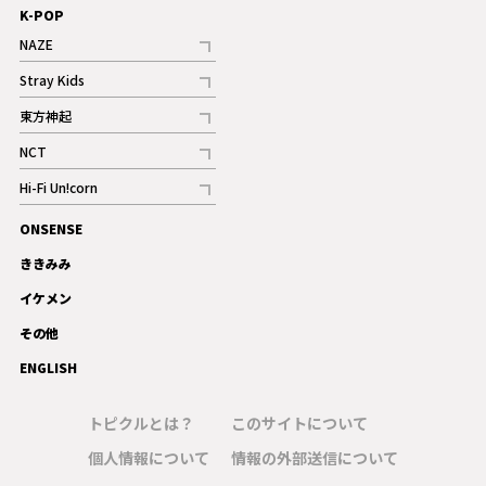
K-POP
NAZE
記事
Stray Kids
記事
東方神起
記事
NCT
記事
Hi-Fi Un!corn
記事
ONSENSE
ギャラリー
ききみみ
イケメン
その他
ENGLISH
トピクルとは？
このサイトについて
個人情報について
情報の外部送信について